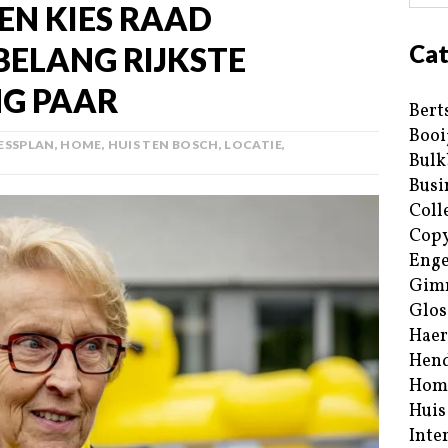
EN KIES RAAD
Cat
BELANG RIJKSTE
NG PAAR
Bert
Booi
ESSPLAN
,
HOME
,
HUIS TEN BOSCH
,
LOCATIE
,
Bulk
Busi
Coll
Copy
Enge
Gim
Glos
Haer
Hend
Hom
Huis
Inte