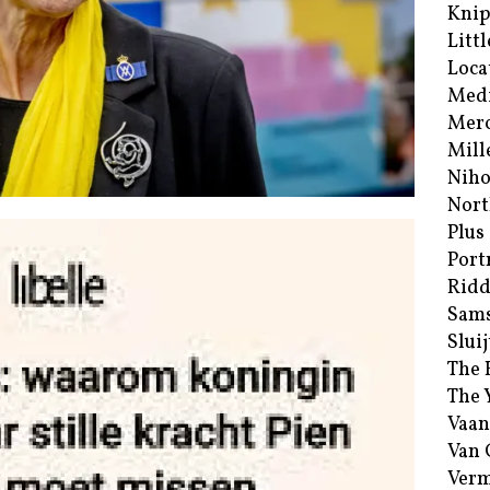
Kni
Littl
Loca
Med
Merc
Mill
Niho
Nort
Plus
Port
Ridd
Sam
Sluij
The 
The 
Vaan
Van
Verm