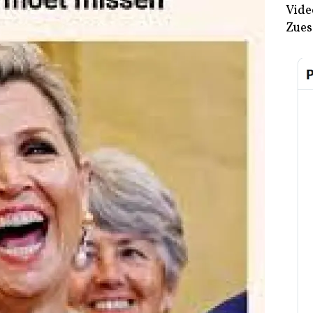
Vide
Zues