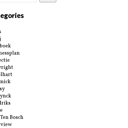
egories
s
j
boek
nessplan
ectie
right
lhart
mick
sy
ynck
riks
e
 Ten Bosch
rview