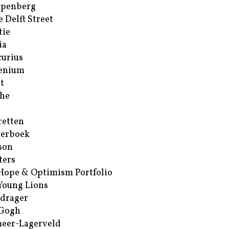
ppenberg
e Delft Street
tie
ia
urius
enium
t
he
retten
erboek
son
ters
Hope & Optimism Portfolio
Young Lions
drager
 Gogh
eer-Lagerveld