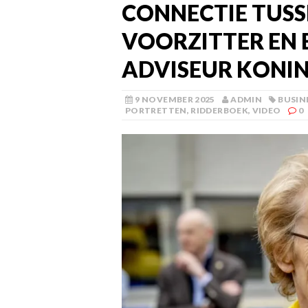
CONNECTIE TUSS
VOORZITTER EN 
ADVISEUR KONI
9 NOVEMBER 2025
ADMIN
BUSIN
PORTRETTEN
,
RIDDERBOEK
,
VIDEO
0