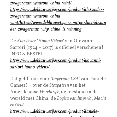
zwagerman-waarom-china-wint/
https://www.deblauwetijger.com/product/alexander-
zwagerman-waarom-china-
wint/https://www.deblauwetijger.com/product/alexan
der-zwagerman-why-china-is-winning
De
Klassieker
‘
Homo Videns
‘ van Giovanni
Sartori (1924 – 2017) is officieel verschenen!
INFO & BESTEL
https://www.deblauwetijger.com/product/giovanni-
sartori-homo-videns/
Dat geldt ook voor ‘
Imperium USA
‘ van Daniele
Ganser! – over de
Strapatsen
van het
Amerikaanse
Wereldrijk
, de toestand in de
wereld met China, de
Logica van Imperia
,
Macht
en Geld.
https://www.deblauwetijger.com/product/daniele-