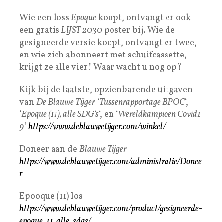
Wie een loss
Epoque
koopt, ontvangt er ook
een gratis
LIJST 2030
poster bij. Wie de
gesigneerde versie koopt, ontvangt er twee,
en wie zich abonneert met schuifcassette,
krijgt ze alle vier! Waar wacht u nog op?
Kijk bij de laatste, opzienbarende uitgaven
van
De Blauwe Tijger
‘
Tussenrapportage BPOC
‘,
‘
Epoque (11), alle SDG‘s
‘, en ‘
Wereldkampioen Covid1
9
‘
https://www.deblauwetijger.com/winkel/​
Doneer aan de
Blauwe Tijger
https://www.deblauwetijger.com/administratie/Donee
r
Epooque (11) los
https://www.deblauwetijger.com/product/gesigneerde-
epoque-11-alle-sdgs/