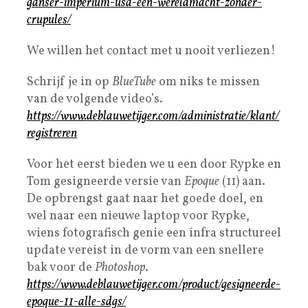
ganser-imperium-usa-een-wereldmacht-zonder-
crupules/
We willen het contact met u nooit verliezen!
Schrijf je in op
BlueTube
om niks te missen
van de volgende video’s.
https://www.deblauwetijger.com/administratie/klant/
registreren
Voor het eerst bieden we u een door Rypke en
Tom gesigneerde versie van
Epoque
(11) aan.
De opbrengst gaat naar het goede doel, en
wel naar een nieuwe laptop voor Rypke,
wiens fotografisch genie een infra structureel
update vereist in de vorm van een snellere
bak voor de
Photoshop
.
https://www.deblauwetijger.com/product/gesigneerde-
epoque-11-alle-sdgs/