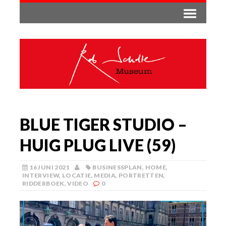
BLUE TIGER STUDIO –
HUIG PLUG LIVE (59)
16 JUNI 2021
BUSINESSPLAN
,
HOME
,
INTERVIEW
,
LOCATIE
,
MEDIA
,
PORTRETTEN
,
RIDDERBOEK
,
VIDEO
0