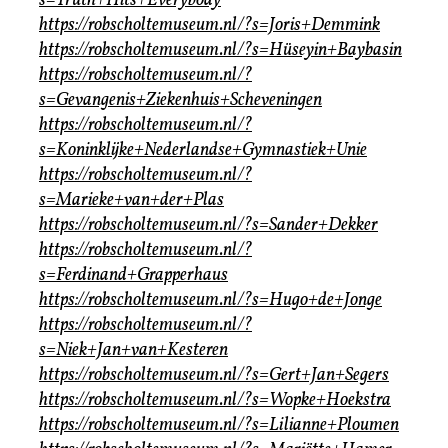
s=Truth+Hits+Everybody
https://robscholtemuseum.nl/?s=Joris+Demmink
https://robscholtemuseum.nl/?s=Hüseyin+Baybasin
https://robscholtemuseum.nl/?
s=Gevangenis+Ziekenhuis+Scheveningen
https://robscholtemuseum.nl/?
s=Koninklijke+Nederlandse+Gymnastiek+Unie
https://robscholtemuseum.nl/?
s=Marieke+van+der+Plas
https://robscholtemuseum.nl/?s=Sander+Dekker
https://robscholtemuseum.nl/?
s=Ferdinand+Grapperhaus
https://robscholtemuseum.nl/?s=Hugo+de+Jonge
https://robscholtemuseum.nl/?
s=Niek+Jan+van+Kesteren
https://robscholtemuseum.nl/?s=Gert+Jan+Segers
https://robscholtemuseum.nl/?s=Wopke+Hoekstra
https://robscholtemuseum.nl/?s=Lilianne+Ploumen