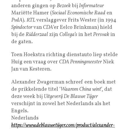
anderen gingen op
Bezoek
bij
Informateur
Mariëtte Hamer (
Sociaal Economische Raad
en
PvdA
).
RTL
verslaggever Frits Wester (in 1994
Spindoctor
van
CDA
‘er Eelco Brinkman) hield
bij de
Ridderzaal
zijn
Collega’s
in het
Persvak
in
de gaten.
Toen Hoekstra richting dienstauto liep stelde
Huig een vraag over
CDA Penningmeester
Niek
Jan van Kesteren.
Alexander Zwagerman schreef een boek met
de prikkelende titel ‘
Waarom China wint
‘, dat
deze week bij
Uitgeverij De Blauwe Tijger
verschijnt in zowel het Nederlands als het
Engels.
Nederlands
https://www.deblauwetijger.com/product/alexander-