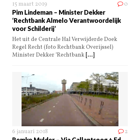
15 maart 2019
0
Pim Lindeman – Minister Dekker
‘Rechtbank Almelo Verantwoordelijk
voor Schilderij’
Het uit de Centrale Hal Verwijderde Doek
Regel Recht (foto Rechtbank Overijssel)
Minister Dekker ‘Rechtbank
[...]
6 januari 2018
2
Remko Mulder – Via Callantsoog + Ed