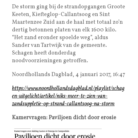
De storm ging bij de strandopgangen Groote
Keeten, Kiefteglop-Callantsoog en Sint
Maartenzee Zuid aan de haal met totaal zo’n
dertig betonnen platen van elk 1600 kilo.
“Het zand eronder spoelde weg”, aldus
Sander van Tartwijk van de gemeente.
Schagen heeft donderdag
noodvoorzieningen getroffen.
Noordhollands Dagblad, 4 januari 2017, 16:47
https://www.noordhollandsdagblad.nl/playlist/schag
en-uitgelicht/artikel/niks-meer-te-zien-van-
zandsuppletie-op-strand-callantsoog-na-storm
Kamervragen: Paviljoen dicht door erosie