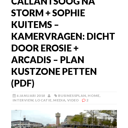
CALLANTSOOG NA
STORM + SOPHIE
KUITEMS –
KAMERVRAGEN: DICHT
DOOR EROSIE +
ARCADIS – PLAN
KUSTZONE PETTEN
(PDF)
6 JANUARI 2018
BUSINESSPLAN
,
HOME
,
INTERVIEW
,
LOCATIE
,
MEDIA
,
VIDEO
2