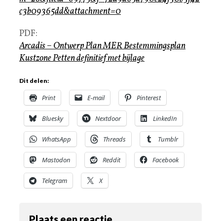
c3b09365dd&attachment=0
PDF:
Arcadis – Ontwerp Plan MER Bestemmingsplan
Kustzone Petten definitief met bijlage
Dit delen:
Print
E-mail
Pinterest
Bluesky
Nextdoor
LinkedIn
WhatsApp
Threads
Tumblr
Mastodon
Reddit
Facebook
Telegram
X
Plaats een reactie