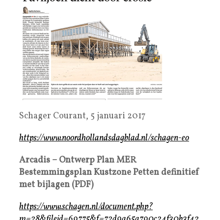
Schager Courant, 5 januari 2017
https://www.noordhollandsdagblad.nl/schagen-eo
Arcadis – Ontwerp Plan MER
Bestemmingsplan Kustzone Petten definitief
met bijlagen (PDF)
https://www.schagen.nl/document.php?
m=28&fileid=69775&f=72d9a65a790c24f30b3f42