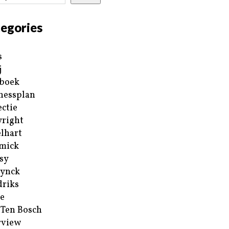
egories
s
j
boek
nessplan
ectie
right
lhart
mick
sy
ynck
riks
e
 Ten Bosch
rview