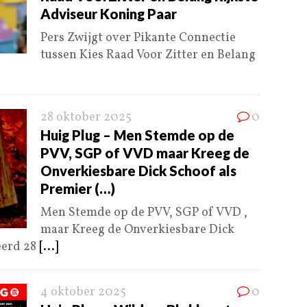
Adviseur Koning Paar
Pers Zwijgt over Pikante Connectie
tussen Kies Raad Voor Zitter en Belang
28 oktober 2025
0
Huig Plug – Men Stemde op de
PVV, SGP of VVD maar Kreeg de
Onverkiesbare Dick Schoof als
Premier (…)
Men Stemde op de PVV, SGP of VVD ,
maar Kreeg de Onverkiesbare Dick
eerd 28
[...]
4 oktober 2025
0