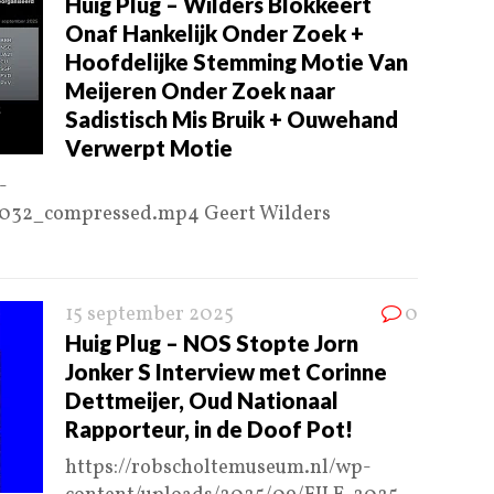
Huig Plug – Wilders Blokkeert
Onaf Hankelijk Onder Zoek +
Hoofdelijke Stemming Motie Van
Meijeren Onder Zoek naar
Sadistisch Mis Bruik + Ouwehand
Verwerpt Motie
-
5032_compressed.mp4 Geert Wilders
15 september 2025
0
Huig Plug – NOS Stopte Jorn
Jonker S Interview met Corinne
Dettmeijer, Oud Nationaal
Rapporteur, in de Doof Pot!
https://robscholtemuseum.nl/wp-