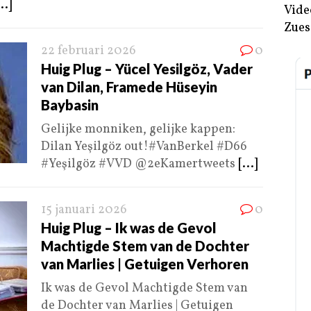
...]
Vide
Zues
22 februari 2026
0
Huig Plug – Yücel Yesilgöz, Vader
van Dilan, Framede Hüseyin
Baybasin
Gelijke monniken, gelijke kappen:
Dilan Yeşilgöz out!#VanBerkel #D66
#Yeşilgöz #VVD @2eKamertweets
[...]
15 januari 2026
0
Huig Plug – Ik was de Gevol
Machtigde Stem van de Dochter
van Marlies | Getuigen Verhoren
Ik was de Gevol Machtigde Stem van
de Dochter van Marlies | Getuigen