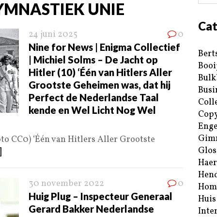
YMNASTIEK UNIE
Cat
24 juni 2025
0
Nine for News | Enigma Collectief
Bert
| Michiel Solms – De Jacht op
Booi
Hitler (10) ‘Één van Hitlers Aller
Bulk
Grootste Geheimen was, dat hij
Busi
Perfect de Nederlandse Taal
Coll
kende en Wel Licht Nog Wel
Copy
Enge
Gim
foto CC0) ‘Één van Hitlers Aller Grootste
Glos
]
Haer
Hend
30 november 2022
0
Hom
Huig Plug – Inspecteur Generaal
Huis
Gerard Bakker Nederlandse
Inte