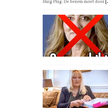
Huig Plug: De bezem móet door
[