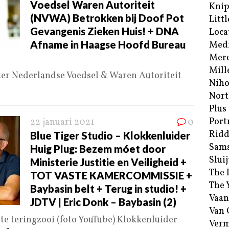
Voedsel Waren Autoriteit
Kni
(NVWA) Betrokken bij Doof Pot
Littl
Gevangenis Zieken Huis! + DNA
Loca
Afname in Haagse Hoofd Bureau
Med
Merc
Mill
ker Nederlandse Voedsel & Waren Autoriteit
Niho
Nort
Plus
Port
22 januari 2021
0
Ridd
Blue Tiger Studio – Klokkenluider
Sam
Huig Plug: Bezem móet door
Sluij
Ministerie Justitie en Veiligheid +
The 
TOT VASTE KAMERCOMMISSIE +
The 
Baybasin belt + Terug in studio! +
Vaan
JDTV | Eric Donk – Baybasin (2)
Van
rote teringzooi (foto YouTube) Klokkenluider
Verm