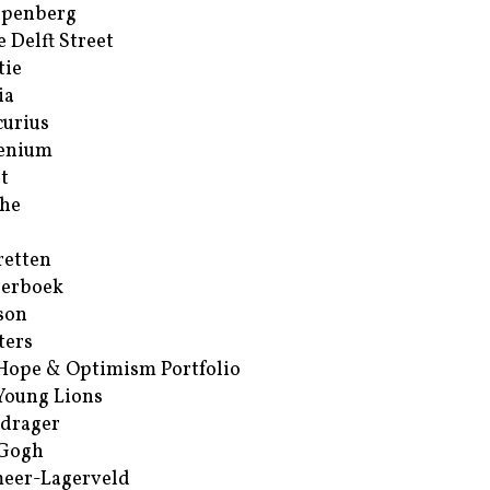
ppenberg
e Delft Street
tie
ia
urius
enium
t
he
retten
erboek
son
ters
Hope & Optimism Portfolio
Young Lions
drager
 Gogh
eer-Lagerveld