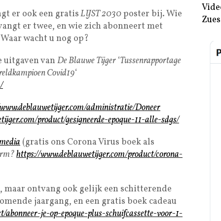
Vide
gt er ook een gratis
LIJST 2030
poster bij. Wie
Zues
vangt er twee, en wie zich abonneert met
r! Waar wacht u nog op?
de uitgaven van
De Blauwe Tijger
‘
Tussenrapportage
eldkampioen Covid19
‘
​
//www.deblauwetijger.com/administratie/Doneer
tijger.com/product/gesigneerde-epoque-11-alle-sdgs/
.media
(gratis ons Corona Virus boek als
arm?
https://www.deblauwetijger.com/product/corona-
, maar ontvang ook gelijk een schitterende
 komende jaargang, en een gratis boek cadeau
t/abonneer-je-op-epoque-plus-schuifcassette-voor-1-