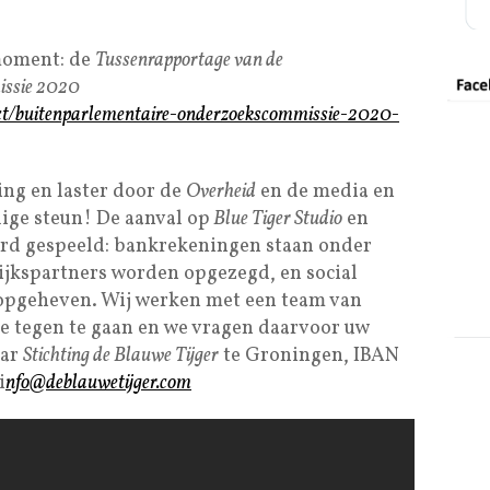
 moment: de
Tussenrapportage van de
issie 2020
uct/buitenparlementaire-onderzoekscommissie-2020-
ing en laster door de
Overheid
en de media en
ge steun! De aanval op
Blue Tiger Studio
en
rd gespeeld: bankrekeningen staan onder
ijkspartners worden opgezegd, en social
opgeheven. Wij werken met een team van
e tegen te gaan en we vragen daarvoor uw
aar
Stichting de Blauwe Tijger
te Groningen, IBAN
i
nfo@deblauwetijger.com