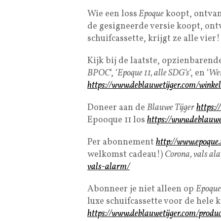
Wie een loss
Epoque
koopt, ontvan
de gesigneerde versie koopt, ont
schuifcassette, krijgt ze alle vie
Kijk bij de laatste, opzienbaren
BPOC
‘, ‘
Epoque 11, alle SDG‘s
‘, en ‘
Wer
https://www.deblauwetijger.com/winkel/
Doneer aan de
Blauwe Tijger
https:
Epooque 11 los
https://www.deblauwe
Per abonnement
http://www.epoque
welkomst cadeau!)
Corona, vals al
vals-alarm/
Abonneer je niet alleen op
Epoque
luxe schuifcassette voor de hele
https://www.deblauwetijger.com/produc