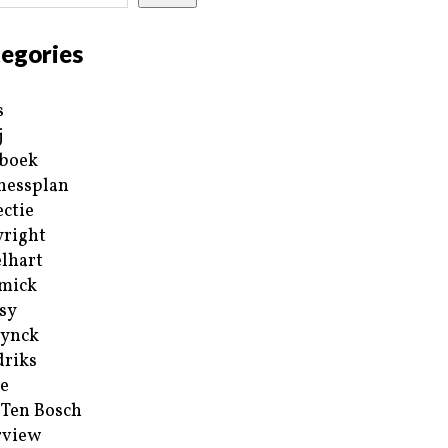
egories
s
j
boek
nessplan
ectie
right
lhart
mick
sy
ynck
riks
e
 Ten Bosch
rview