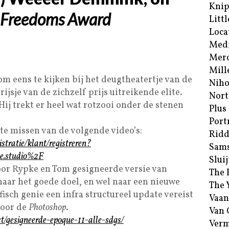
Kni
 Freedoms Award
Littl
Loca
Med
Merc
Mill
m eens te kijken bij het deugtheatertje van de
Niho
rijsje van de zichzelf prijs uitreikende elite.
Nort
 Hij trekt er heel wat rotzooi onder de stenen
Plus
Port
 te missen van de volgende video’s:
Ridd
tratie/klant/registreren?
Sam
e.studio%2F
Sluij
oor Rypke en Tom gesigneerde versie van
The 
naar het goede doel, en wel naar een nieuwe
The 
isch genie een infra structureel update vereist
Vaan
voor de
Photoshop
.
Van
t/gesigneerde-epoque-11-alle-sdgs/
Verm