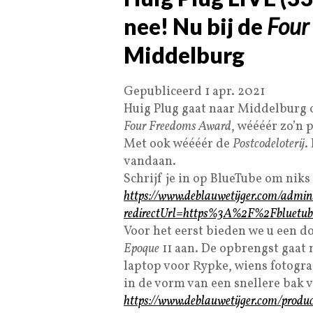
nee! Nu bij de
Four
Middelburg
Gepubliceerd 1 apr. 2021
Huig Plug gaat naar Middelburg o
Four Freedoms Award
, wéééér zo’n p
Met ook wéééér de
Postcodeloterij
.
vandaan.
Schrijf je in op BlueTube om niks
https://www.deblauwetijger.com/adminis
redirectUrl=https%3A%2F%2Fbluetub
Voor het eerst bieden we u een d
Epoque
11 aan. De opbrengst gaat 
laptop voor Rypke, wiens fotograf
in de vorm van een snellere bak 
https://www.deblauwetijger.com/produc