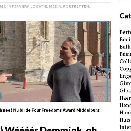
ME
,
INTERVIEW
,
LOCATIE
,
MEDIA
,
PORTRETTEN
,
Cat
Bert
Booi
Bulk
Busi
Coll
Copy
Enge
Gim
Glos
Haer
Hend
, oh nee! Nu bij de Four Freedoms Award Middelburg
Hom
Huis
Inte
3) Wéééér Demmink, oh