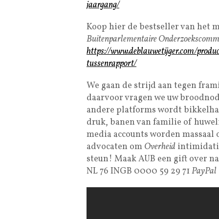
jaargang/
Koop hier de bestseller van het
Buitenparlementaire Onderzoekscomm
https://www.deblauwetijger.com/prod
tussenrapport/
We gaan de strijd aan tegen fram
daarvoor vragen we uw broodnodi
andere platforms wordt bikkelha
druk, banen van familie of huwel
media accounts worden massaal 
advocaten om
Overheid
intimidati
steun! Maak AUB een gift over n
NL 76 INGB 0000 59 29 71
PayPal