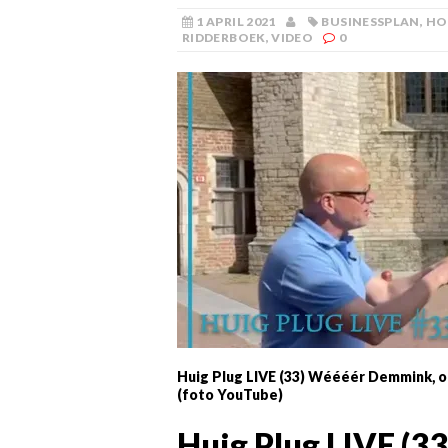
1 APRIL 2021
BUSINESSPLAN
,
HO
RIDDERBOEK
,
VIDEO
0
Huig Plug LIVE (33) Wéééér Demmink
(foto YouTube)
Huig Plug LIVE (3