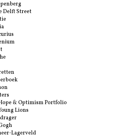
ppenberg
e Delft Street
tie
ia
urius
enium
t
he
retten
erboek
son
ters
Hope & Optimism Portfolio
Young Lions
drager
 Gogh
eer-Lagerveld