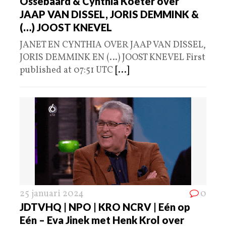
Ossebaard & Cynthia Koeter over
JAAP VAN DISSEL, JORIS DEMMINK &
(…) JOOST KNEVEL
JANET EN CYNTHIA OVER JAAP VAN DISSEL,
JORIS DEMMINK EN (…) JOOST KNEVEL First
published at 07:51 UTC
[...]
25 januari 2024
0
JDTVHQ | NPO | KRO NCRV | Eén op
Eén – Eva Jinek met Henk Krol over