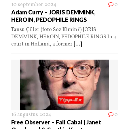
10 september 2024
0
Adam Curry – JORIS DEMMINK,
HEROIN, PEDOPHILE RINGS
Tansu Çiller (foto Soz Kimin?) JORIS
DEMMINK, HEROIN, PEDOPHILE RINGS In a
court in Holland, a former
[...]
16 augustus 2024
0
Free Observer – Fall Cabal | Janet