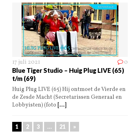
17 juli 2021
0
Blue Tiger Studio – Huig Plug LIVE (65)
t/m (69)
Huig Plug LIVE (65) Hij ontmoet de Vierde en
de Zesde Macht (Secretarissen Generaal en
Lobbyisten) (foto
[...]
1
2
3
…
21
»