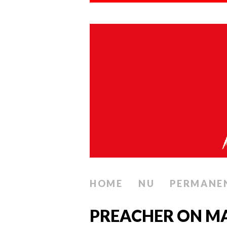
HOME
NU
PERMANE
PREACHER ON MA