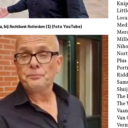
Kni
Littl
Loca
Med
a, bij
Rechtbank Rotterdam
(1) (foto YouTube)
Merc
Mill
Niho
Nort
Plus
Port
Ridd
Sam
Sluij
The 
The 
Vaan
Van
Verm