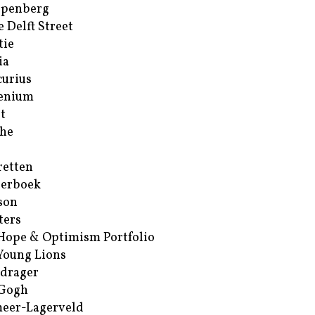
ppenberg
e Delft Street
tie
ia
urius
enium
t
he
retten
erboek
son
ters
Hope & Optimism Portfolio
Young Lions
drager
 Gogh
eer-Lagerveld