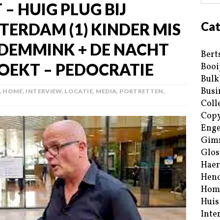
– HUIG PLUG BIJ
Cat
ERDAM (1) KINDER MIS
IS DEMMINK + DE NACHT
Bert
OEKT – PEDOCRATIE
Booi
Bulk
Busi
,
HOME
,
INTERVIEW
,
LOCATIE
,
MEDIA
,
PORTRETTEN
,
Coll
Copy
Enge
Gim
Glos
Haer
Hend
Hom
Huis
Inte