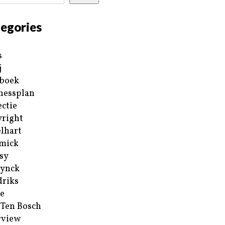
egories
s
j
boek
nessplan
ectie
right
lhart
mick
sy
ynck
riks
e
 Ten Bosch
rview