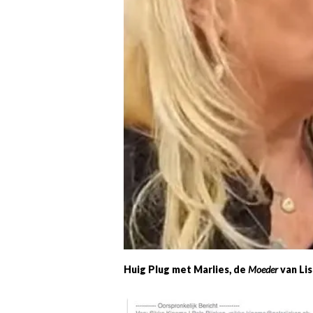
Huig Plug met Marlies, de
Moeder
van Lis