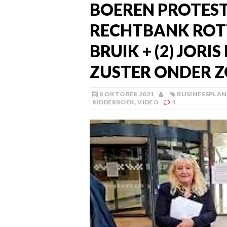
BOEREN PROTEST 
RECHTBANK ROTT
BRUIK + (2) JOR
ZUSTER ONDER Z
8 OKTOBER 2021
BUSINESSPLAN
RIDDERBOEK
,
VIDEO
1