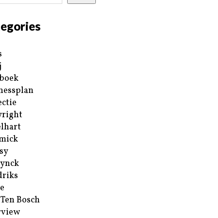
egories
s
j
boek
nessplan
ectie
right
lhart
mick
sy
ynck
riks
e
 Ten Bosch
rview