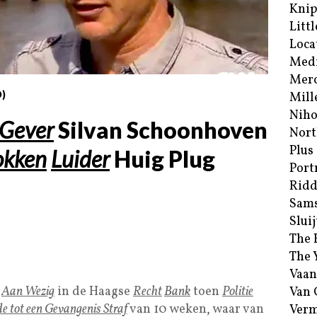
Kni
Littl
Loca
Med
Merc
D)
Mill
Niho
Gever
Silvan Schoonhoven
Nort
Plus
okken
Luider
Huig Plug
Port
Ridd
Sam
Sluij
The 
The 
Vaan
n
Aan Wezig
in de Haagse
Recht
Bank
toen
Politie
Van
e tot een
Gevangenis Straf
van 10 weken, waar van
Verm