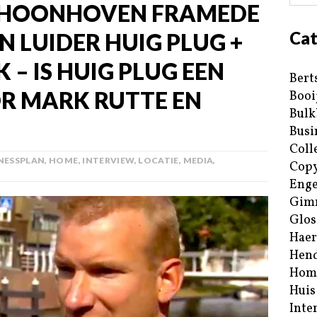
SCHOONHOVEN FRAMEDE
Cat
N LUIDER HUIG PLUG +
 – IS HUIG PLUG EEN
Bert
R MARK RUTTE EN
Booi
Bulk
Busi
Coll
NESSPLAN
,
HOME
,
INTERVIEW
,
LOCATIE
,
MEDIA
,
Copy
Enge
Gim
Glos
Haer
Hend
Hom
Huis
Inte