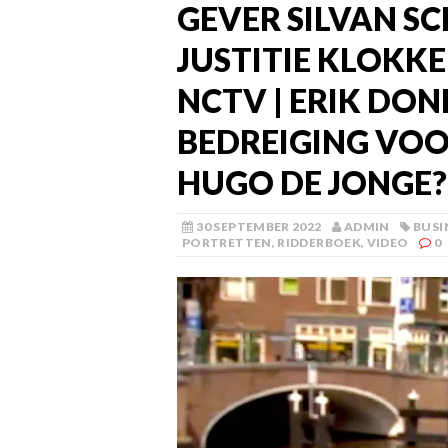
GEVER SILVAN 
JUSTITIE KLOKKE
NCTV | ERIK DONK
BEDREIGING VOO
HUGO DE JONGE?
30 SEPTEMBER 2022
ADMIN
BUSI
PORTRETTEN
,
RIDDERBOEK
,
VIDEO
0