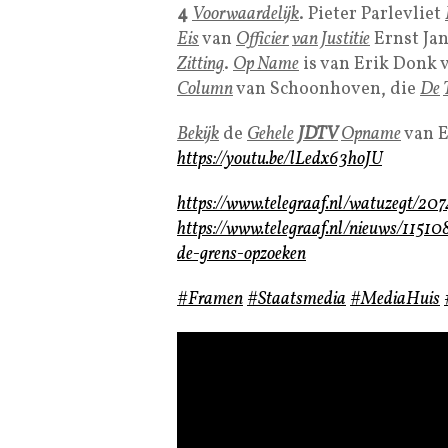
4
Voorwaardelijk
. Pieter Parlevliet
Eis
van
Officier
van
Justitie
Ernst Jan
Zitting
.
Op Name
is van Erik Donk 
Column
van Schoonhoven, die
De
Bekijk
de
Gehele
JDTV
Opname
van 
https://youtu.be/lLedx63hoJU
https://www.telegraaf.nl/watuzegt/20
https://www.telegraaf.nl/nieuws/11510
de-grens-opzoeken
#Framen
#Staatsmedia
#MediaHuis