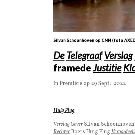
Silvan Schoonhoven op CNN (foto AXE
De
Telegraaf
Verslag
framede
Justitie
Kl
In Première op 29 Sept. 2022
Huig Plug
Verslag
Gever
Silvan Schoonhove
Rechter
Boers Huig Plug
Veroordeeld