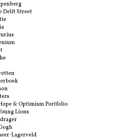
ppenberg
e Delft Street
tie
ia
urius
enium
t
he
retten
erboek
son
ters
Hope & Optimism Portfolio
Young Lions
drager
 Gogh
eer-Lagerveld