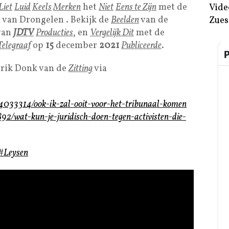
Liet
Luid
Keels
Merken
het
Niet
Eens te Zijn
met de
Vide
 van Drongelen . Bekijk de
Beelden
van de
Zues
van
JDTV
Producties
, en
Vergelijk Dit
met de
Telegraaf
op
15
december
2021
Publiceerde
.
Erik Donk van de
Zitting
via
74033314/ook-ik-zal-ooit-voor-het-tribunaal-komen
892/wat-kun-je-juridisch-doen-tegen-activisten-die-
#Leysen