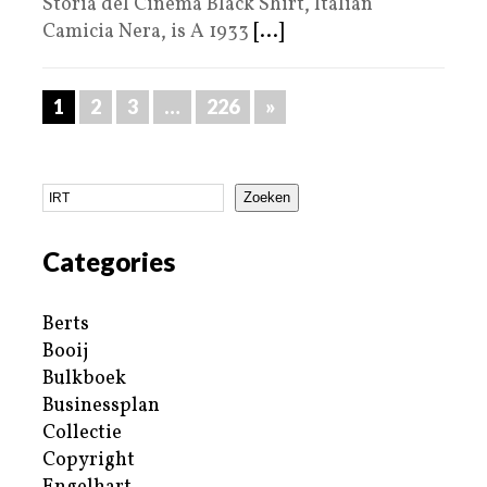
Storia del Cinema Black Shirt, Italian
Camicia Nera, is A 1933
[...]
1
2
3
…
226
»
Zoeken
Categories
Berts
Booij
Bulkboek
Businessplan
Collectie
Copyright