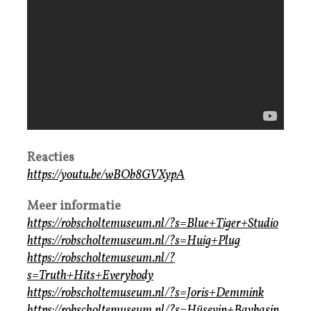
Reacties
https://youtu.be/wBOb8GVXypA
Meer informatie
https://robscholtemuseum.nl/?s=Blue+Tiger+Studio
https://robscholtemuseum.nl/?s=Huig+Plug
https://robscholtemuseum.nl/?
s=Truth+Hits+Everybody
https://robscholtemuseum.nl/?s=Joris+Demmink
https://robscholtemuseum.nl/?s=Hüseyin+Baybasin