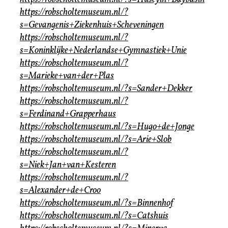
https://robscholtemuseum.nl/?
s=Gevangenis+Ziekenhuis+Scheveningen
https://robscholtemuseum.nl/?
s=Koninklijke+Nederlandse+Gymnastiek+Unie
https://robscholtemuseum.nl/?
s=Marieke+van+der+Plas
https://robscholtemuseum.nl/?s=Sander+Dekker
https://robscholtemuseum.nl/?
s=Ferdinand+Grapperhaus
https://robscholtemuseum.nl/?s=Hugo+de+Jonge
https://robscholtemuseum.nl/?s=Arie+Slob
https://robscholtemuseum.nl/?
s=Niek+Jan+van+Kesteren
https://robscholtemuseum.nl/?
s=Alexander+de+Croo
https://robscholtemuseum.nl/?s=Binnenhof
https://robscholtemuseum.nl/?s=Catshuis