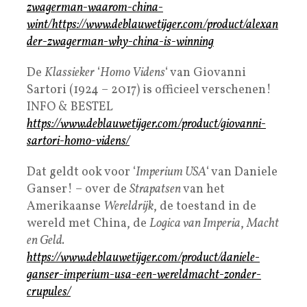
zwagerman-waarom-china-
wint/https://www.deblauwetijger.com/product/alexan
der-zwagerman-why-china-is-winning
De
Klassieker
‘
Homo Videns
‘ van Giovanni
Sartori (1924 – 2017) is officieel verschenen!
INFO & BESTEL
https://www.deblauwetijger.com/product/giovanni-
sartori-homo-videns/
Dat geldt ook voor ‘
Imperium USA
‘ van Daniele
Ganser! – over de
Strapatsen
van het
Amerikaanse
Wereldrijk
, de toestand in de
wereld met China, de
Logica van Imperia
,
Macht
en Geld.
https://www.deblauwetijger.com/product/daniele-
ganser-imperium-usa-een-wereldmacht-zonder-
crupules/