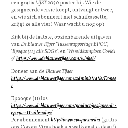
een gratis
LIJST 2030
poster bij. Wie de
gesigneerde versie koopt, ontvangt er twee,
en wie zich abonneert met schuifcassette,
krijgt ze alle vier! Waar wacht u nog op?
Kijk bij de laatste, opzienbarende uitgaven
van
De Blauwe Tijger
‘
Tussenrapportage BPOC
‘,
‘
Epoque (11), alle SDG‘s
‘, en ‘
Wereldkampioen Covid1
9
‘
https://www.deblauwetijger.com/winkel/​
Doneer aan de
Blauwe Tijger
https://www.deblauwetijger.com/administratie/Donee
r
Epooque (11) los
https://www.deblauwetijger.com/product/gesigneerde-
epoque-11-alle-sdgs/
Per abonnement
http://www.epoque.media
(gratis
ons Corona Virus boek als welkomst cadeau!)