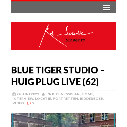
BLUE TIGER STUDIO –
HUIG PLUG LIVE (62)
24 JUNI 2021
BUSINESSPLAN
,
HOME
,
INTERVIEW
,
LOCATIE
,
PORTRETTEN
,
RIDDERBOEK
,
VIDEO
0