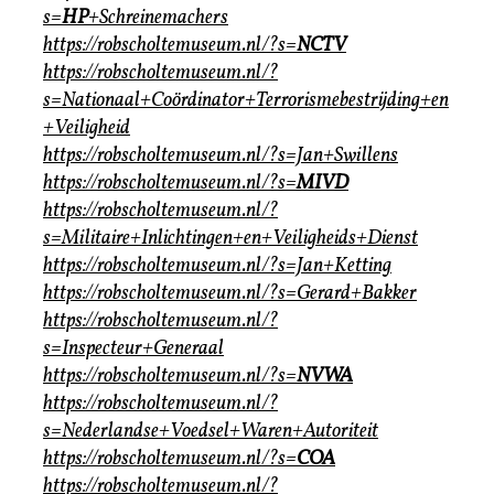
s=
HP
+Schreinemachers
https://robscholtemuseum.nl/?s=
NCTV
https://robscholtemuseum.nl/?
s=Nationaal+Coördinator+Terrorismebestrijding+en
+Veiligheid
https://robscholtemuseum.nl/?s=Jan+Swillens
https://robscholtemuseum.nl/?s=
MIVD
https://robscholtemuseum.nl/?
s=Militaire+Inlichtingen+en+Veiligheids+Dienst
https://robscholtemuseum.nl/?s=Jan+Ketting
https://robscholtemuseum.nl/?s=Gerard+Bakker
https://robscholtemuseum.nl/?
s=Inspecteur+Generaal
https://robscholtemuseum.nl/?s=
NVWA
https://robscholtemuseum.nl/?
s=Nederlandse+Voedsel+Waren+Autoriteit
https://robscholtemuseum.nl/?s=
COA
https://robscholtemuseum.nl/?