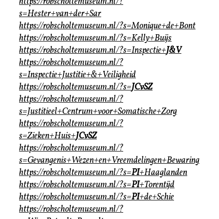
https://robscholtemuseum.nl/?
s=Hester+van+der+Sar
https://robscholtemuseum.nl/?s=Monique+de+Bont
https://robscholtemuseum.nl/?s=Kelly+Buijs
https://robscholtemuseum.nl/?s=Inspectie+
J&V
https://robscholtemuseum.nl/?
s=Inspectie+Justitie+&+Veiligheid
https://robscholtemuseum.nl/?s=
JCvSZ
https://robscholtemuseum.nl/?
s=Justitieel+Centrum+voor+Somatische+Zorg
https://robscholtemuseum.nl/?
s=Zieken+Huis+
JCvSZ
https://robscholtemuseum.nl/?
s=Gevangenis+Wezen+en+Vreemdelingen+Bewaring
https://robscholtemuseum.nl/?s=
PI
+Haaglanden
https://robscholtemuseum.nl/?s=
PI
+Torentijd
https://robscholtemuseum.nl/?s=
PI
+de+Schie
https://robscholtemuseum.nl/?