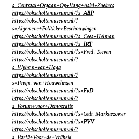
s=Centraal+Orgaan+Op+Vang+Asiel+Zoekers
https://robscholtemuseum.nl/?s=
ABP
https://robscholtemuseum.nl/?
s=Algemene+Politieke+Beschouwingen
https://robscholtemuseum.nl/?s=Cees+Helman
https://robscholtemuseum.nl/?s=
IRT
https://robscholtemuseum.nl/?s=Fred+Teeven
https://robscholtemuseum.nl/?
s=Wybren+van+Haga
https://robscholtemuseum.nl/?
s=Pepijn+van+Houwelingen
https://robscholtemuseum.nl/?s=
FvD
https://robscholtemuseum.nl/?
s=Forum+voor+Democratie
https://robscholtemuseum.nl/?s=Gidi+Markuszower
https://robscholtemuseum.nl/?s=
PVV
https://robscholtemuseum.nl/?
s=Partij+Voor+de+Vrijheid