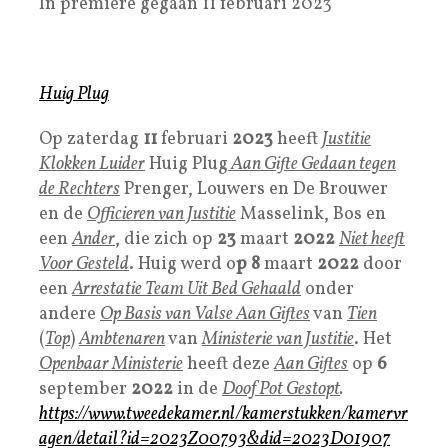
In première gegaan 11 februari 2023
Huig Plug
Op zaterdag
11
februari
2023
heeft
Justitie
Klokken Luider
Huig Plug
Aan Gifte Gedaan tegen
de Rechters
Prenger, Louwers en De Brouwer
en de
Officieren van Justitie
Masselink, Bos en
een
Ander
, die zich op
23
maart
2022
Niet heeft
Voor Gesteld
. Huig werd o
p 8
maart
2022
door
een
Arrestatie Team Uit Bed Gehaald
onder
andere
Op Basis van Valse Aan Giftes
van
Tien
(
Top
)
Ambtenaren
van
Ministerie van Justitie
. Het
Openbaar Ministerie
heeft deze
Aan Giftes
op
6
september
2022
in de
Doof Pot Gestopt
.
https://www.tweedekamer.nl/kamerstukken/kamervr
agen/detail?id=2023Z00793&did=2023D01907