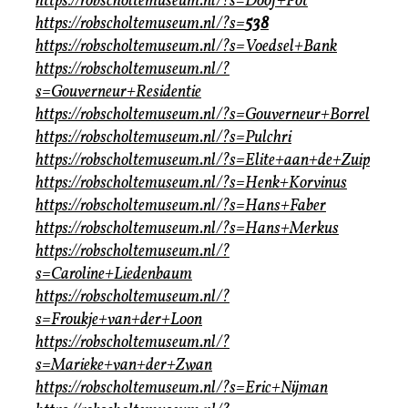
https://robscholtemuseum.nl/?s=Doof+Pot
https://robscholtemuseum.nl/?s=
538
https://robscholtemuseum.nl/?s=Voedsel+Bank
https://robscholtemuseum.nl/?
s=Gouverneur+Residentie
https://robscholtemuseum.nl/?s=Gouverneur+Borrel
https://robscholtemuseum.nl/?s=Pulchri
https://robscholtemuseum.nl/?s=Elite+aan+de+Zuip
https://robscholtemuseum.nl/?s=Henk+Korvinus
https://robscholtemuseum.nl/?s=Hans+Faber
https://robscholtemuseum.nl/?s=Hans+Merkus
https://robscholtemuseum.nl/?
s=Caroline+Liedenbaum
https://robscholtemuseum.nl/?
s=Froukje+van+der+Loon
https://robscholtemuseum.nl/?
s=Marieke+van+der+Zwan
https://robscholtemuseum.nl/?s=Eric+Nijman