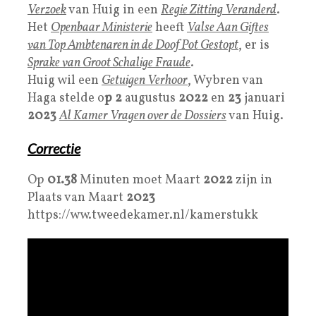
Verzoek
van Huig in een
Regie Zitting Veranderd
.
Het
Openbaar Ministerie
heeft
Valse Aan Giftes
van Top Ambtenaren in de Doof Pot Gestopt
, er is
Sprake van Groot Schalige Fraude
.
Huig wil een
Getuigen Verhoor
, Wybren van
Haga stelde o
p 2
augustus
2022
en
23
januari
2023
Al Kamer Vragen over de Dossiers
van Huig.
Correctie
Op
01.38
Minuten moet Maart
2022
zijn in
Plaats van Maart
2023
https://ww.tweedekamer.nl/kamerstukk