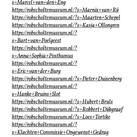
s=Marcel+van+den+Eng
https://robscholtemuseum.nl/?s=Marnix+van+Rij
https://robscholtemuseum.nl/?s=Maarten+Schepel
https://robscholtemuseum.nl/?s=Kasja+Ollongren
https://robscholtemuseum.nl/?
s=Bart+van+Poelgeest
https://robscholtemuseum.nl/?
s=Anna+Sophia+Posthumus
https://robscholtemuseum.nl/?
s=Eric+van+der+Burg
https://robscholtemuseum.nl/?s=Pieter+Duisenberg
https://robscholtemuseum.nl/?
s=Hanke+Bruins+Slot
https://robscholtemuseum.nl/?s=Hubert+Bruls
https://robscholtemuseum.nl/?s=Robbert+Dijkgraaf
https://robscholtemuseum.nl/?s=Loes+Tortike
https://robscholtemuseum.nl/?
s=Klachten+Commissie+Ongewenst+Gedrag