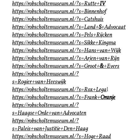
https://robscholtemuseum.nl/?s=Rutte+
IV
https://robscholtemuseum.nl/?s=Binnenhof
https://robscholtemuseum.nl/?s=Catshuis
https://robscholtemuseum.nl/?s=Land+
S
+Advocaat
https://robscholtemuseum.nl/?s=Pels+Rijcken
https://robscholtemuseum.nl/?s=Sikke+Kingma
https://robscholtemuseum.nl/?s=Hans+van+Wijk
https://robscholtemuseum.nl/?s=Arjen+van+Rijn
https://robscholtemuseum.nl/?s=Groot+
&
+Evers
https://robscholtemuseum.nl/?
s=Rogier+van+Heeswijk
https://robscholtemuseum.nl/?s=Rox+Lega
l
https://robscholtemuseum.nl/?s=Frank+
Oranje
https://robscholtemuseum.nl/?
s=Haagse+Orde+van+Advocaten
https://robscholtemuseum.nl/?
s=Paleis+van+Justitie+Den+Haag
https://robscholtemuseum.nl/?s=Hoge+Raad