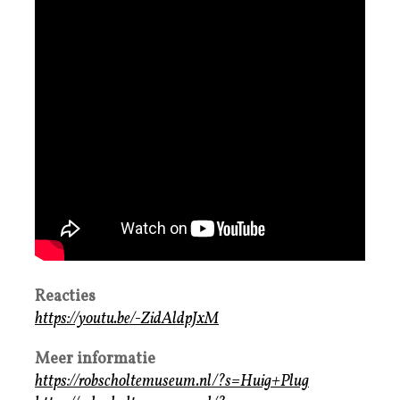
Reacties
https://youtu.be/-ZidAldpJxM
Meer informatie
https://robscholtemuseum.nl/?s=Huig+Plug