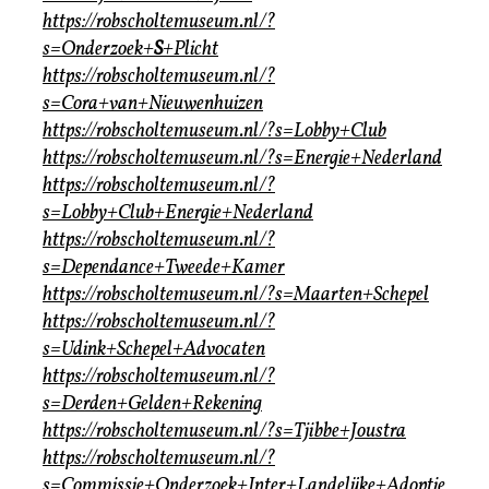
https://robscholtemuseum.nl/?
s=Onderzoek+
S
+Plicht
https://robscholtemuseum.nl/?
s=Cora+van+Nieuwenhuizen
https://robscholtemuseum.nl/?s=Lobby+Club
https://robscholtemuseum.nl/?s=Energie+Nederland
https://robscholtemuseum.nl/?
s=Lobby+Club+Energie+Nederland
https://robscholtemuseum.nl/?
s=Dependance+Tweede+Kamer
https://robscholtemuseum.nl/?s=Maarten+Schepel
https://robscholtemuseum.nl/?
s=Udink+Schepel+Advocaten
https://robscholtemuseum.nl/?
s=Derden+Gelden+Rekening
https://robscholtemuseum.nl/?s=Tjibbe+Joustra
https://robscholtemuseum.nl/?
s=Commissie+Onderzoek+Inter+Landelijke+Adoptie