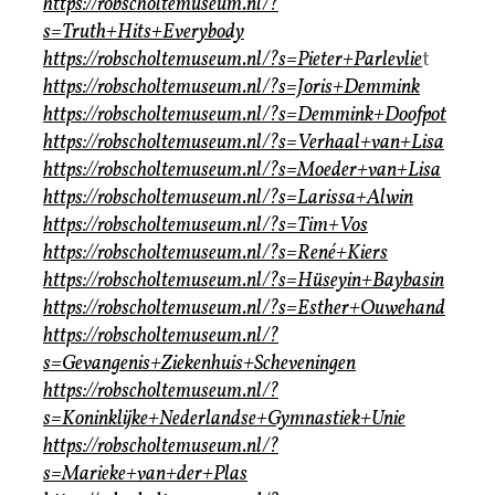
https://robscholtemuseum.nl/?
s=Truth+Hits+Everybody
https://robscholtemuseum.nl/?s=Pieter+Parlevlie
t
https://robscholtemuseum.nl/?s=Joris+Demmink
https://robscholtemuseum.nl/?s=Demmink+Doofpot
https://robscholtemuseum.nl/?s=Verhaal+van+Lisa
https://robscholtemuseum.nl/?s=Moeder+van+Lisa
https://robscholtemuseum.nl/?s=Larissa+Alwin
https://robscholtemuseum.nl/?s=Tim+Vos
https://robscholtemuseum.nl/?s=René+Kiers
https://robscholtemuseum.nl/?s=Hüseyin+Baybasin
https://robscholtemuseum.nl/?s=Esther+Ouwehand
https://robscholtemuseum.nl/?
s=Gevangenis+Ziekenhuis+Scheveningen
https://robscholtemuseum.nl/?
s=Koninklijke+Nederlandse+Gymnastiek+Unie
https://robscholtemuseum.nl/?
s=Marieke+van+der+Plas