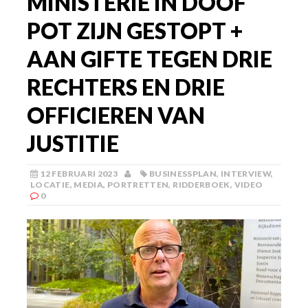
MINISTERIE IN DOOF
POT ZIJN GESTOPT +
AAN GIFTE TEGEN DRIE
RECHTERS EN DRIE
OFFICIEREN VAN
JUSTITIE
12 FEBRUARI 2023
BUSINESSPLAN
,
INTERVIEW
,
LOCATIE
,
MEDIA
,
PORTRETTEN
,
RIDDERBOEK
,
VIDEO
0