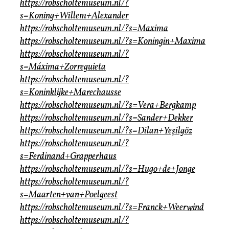
https://robscholtemuseum.nl/?
s=Koning+Willem+Alexander
https://robscholtemuseum.nl/?s=Maxima
https://robscholtemuseum.nl/?s=Koningin+Maxima
https://robscholtemuseum.nl/?
s=Máxima+Zorreguieta
https://robscholtemuseum.nl/?
s=Koninklijke+Marechausse
https://robscholtemuseum.nl/?s=Vera+Bergkamp
https://robscholtemuseum.nl/?s=Sander+Dekker
https://robscholtemuseum.nl/?s=Dilan+Yeşilgöz
https://robscholtemuseum.nl/?
s=Ferdinand+Grapperhaus
https://robscholtemuseum.nl/?s=Hugo+de+Jonge
https://robscholtemuseum.nl/?
s=Maarten+van+Poelgeest
https://robscholtemuseum.nl/?s=Franck+Weerwind
https://robscholtemuseum.nl/?