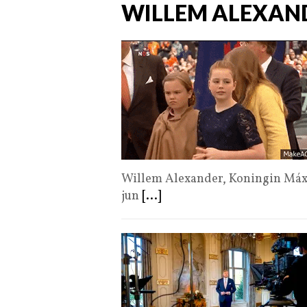
WILLEM ALEXAN
Willem Alexander, Koningin Máx
jun
[...]