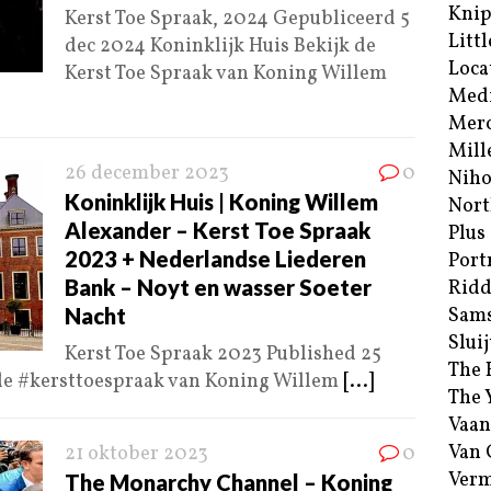
Kni
Kerst Toe Spraak, 2024 Gepubliceerd 5
Littl
dec 2024 Koninklijk Huis Bekijk de
Loca
Kerst Toe Spraak van Koning Willem
Med
Merc
Mill
26 december 2023
0
Niho
Koninklijk Huis | Koning Willem
Nort
Alexander – Kerst Toe Spraak
Plus
2023 + Nederlandse Liederen
Port
Bank – Noyt en wasser Soeter
Ridd
Nacht
Sam
Sluij
Kerst Toe Spraak 2023 Published 25
The 
 de #kersttoespraak van Koning Willem
[...]
The 
Vaan
Van
21 oktober 2023
0
Verm
The Monarchy Channel – Koning