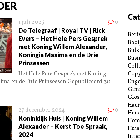
DER
Cat
1 juli 2025
0
De Telegraaf | Royal TV | Rick
Bert
Evers – Het Hele Pers Gesprek
Booi
met Koning Willem Alexander,
Bulk
Koningin Máxima en de Drie
Busi
Prinsessen
Coll
Het Hele Pers Gesprek met Koning
Copy
ima en de Drie Prinsessen Gepubliceerd 30
Enge
Gim
Glos
Haer
27 december 2024
0
Hend
Koninklijk Huis | Koning Willem
Hom
Alexander – Kerst Toe Spraak,
Huis
2024
Inte