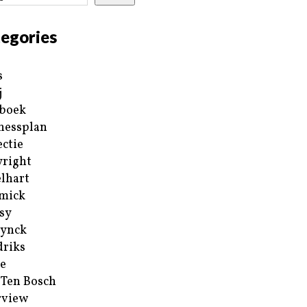
egories
s
j
boek
nessplan
ectie
right
lhart
mick
sy
ynck
riks
e
 Ten Bosch
rview