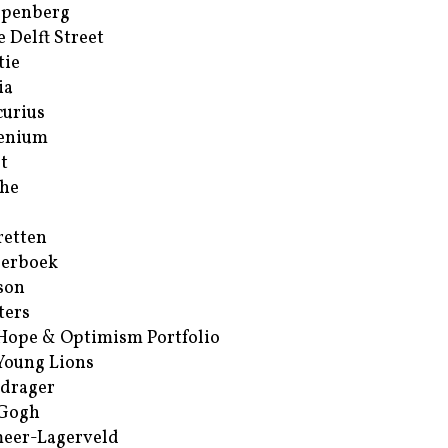
ppenberg
e Delft Street
tie
ia
urius
enium
t
he
retten
erboek
son
ters
Hope & Optimism Portfolio
Young Lions
drager
 Gogh
eer-Lagerveld