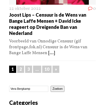
22 oktober 2022
0
Joost Lips – Censuur is de Wens van
Bange Laffe Mensen + David Icke
reageert op Dreigende Ban van
Nederland
Voorbeeld van Onnodige Censuur (gif
frontpage.fok.nl) Censuur is de Wens van
Bange Laffe Mensen
[...]
1
2
3
…
10
»
Zoeken
Categories