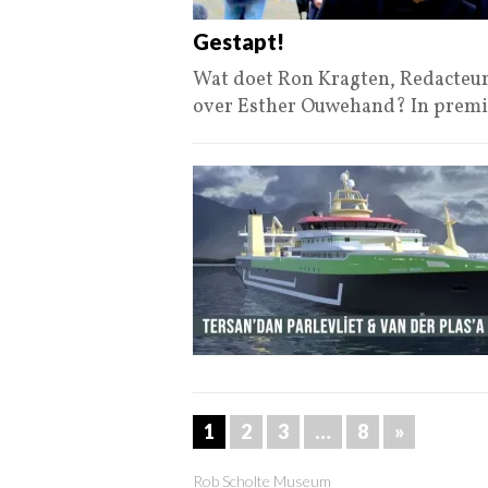
Gestapt!
Wat doet Ron Kragten, Redacteur
over Esther Ouwehand? In prem
1
2
3
…
8
»
Rob Scholte Museum