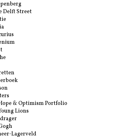
ppenberg
e Delft Street
tie
ia
urius
enium
t
he
retten
erboek
son
ters
Hope & Optimism Portfolio
Young Lions
drager
 Gogh
eer-Lagerveld