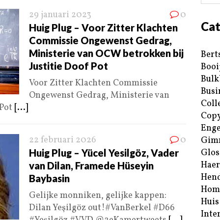
29 januari 2023
0
Cat
Huig Plug – Voor Zitter Klachten
Commissie Ongewenst Gedrag,
Ministerie van OCW betrokken bij
Bert
Justitie Doof Pot
Booi
Bulk
Voor Zitter Klachten Commissie
Busi
Ongewenst Gedrag, Ministerie van
Coll
 Pot
[...]
Copy
Enge
22 februari 2026
0
Gim
Huig Plug – Yücel Yesilgöz, Vader
Glos
Haer
van Dilan, Framede Hüseyin
Hend
Baybasin
Hom
Gelijke monniken, gelijke kappen:
Huis
Dilan Yeşilgöz out!#VanBerkel #D66
Inte