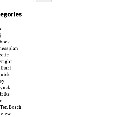
egories
s
j
boek
nessplan
ectie
right
lhart
mick
sy
ynck
riks
e
 Ten Bosch
rview