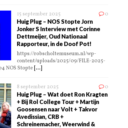
15 september 2025
0
Huig Plug – NOS Stopte Jorn
Jonker S Interview met Corinne
Dettmeijer, Oud Nationaal
Rapporteur, in de Doof Pot!
https://robscholtemuseum.nl/wp-
content/uploads/2025/09/FILE-2025-
p4 NOS Stopte
[...]
8 september 2025
0
Huig Plug – Wat doet Ron Kragten
+ Bij Rol College Tour + Martijn
Goosensen naar Volt + Takvor
Avedissian, CRB +
Schreinemacher, Weerwind &