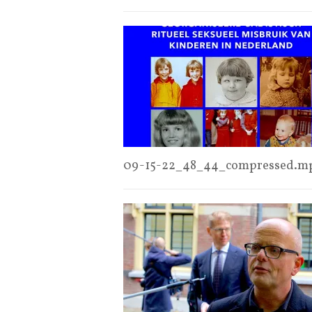
09-15-22_48_44_compressed.m