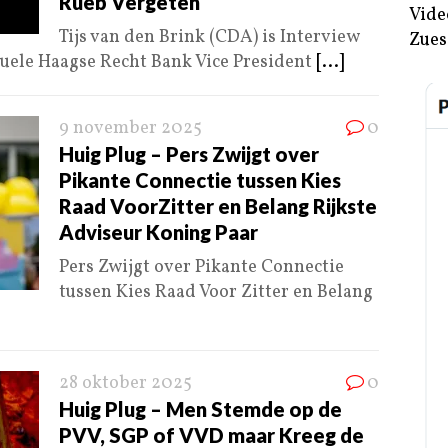
Rueb Vergeten
Vide
Tijs van den Brink (CDA) is Interview
Zues
uele Haagse Recht Bank Vice President
[...]
9 november 2025
0
Huig Plug – Pers Zwijgt over
Pikante Connectie tussen Kies
Raad VoorZitter en Belang Rijkste
Adviseur Koning Paar
Pers Zwijgt over Pikante Connectie
tussen Kies Raad Voor Zitter en Belang
28 oktober 2025
0
Huig Plug – Men Stemde op de
PVV, SGP of VVD maar Kreeg de