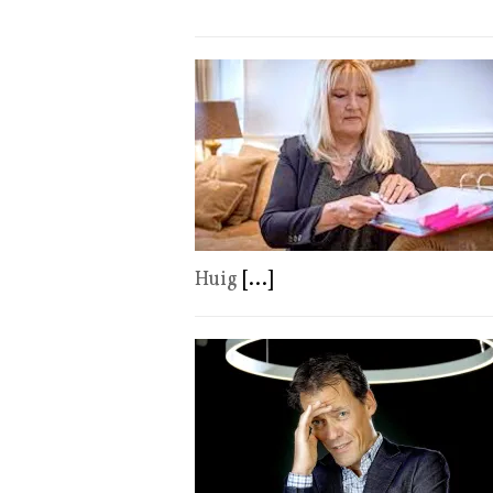
Huig
[...]