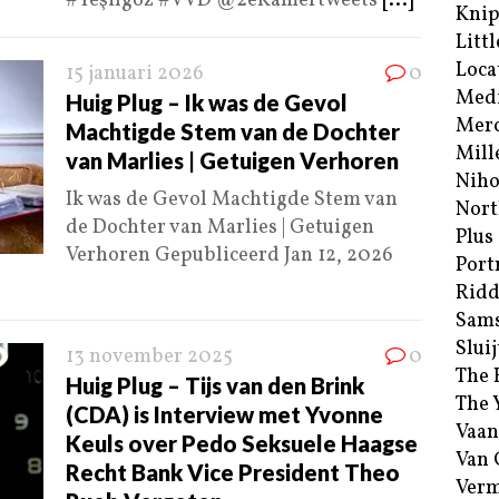
#Yeşilgöz #VVD @2eKamertweets
[...]
Kni
Littl
Loca
15 januari 2026
0
Med
Huig Plug – Ik was de Gevol
Merc
Machtigde Stem van de Dochter
Mill
van Marlies | Getuigen Verhoren
Niho
Ik was de Gevol Machtigde Stem van
Nort
de Dochter van Marlies | Getuigen
Plus
Verhoren Gepubliceerd Jan 12, 2026
Port
Ridd
Sam
Sluij
13 november 2025
0
The 
Huig Plug – Tijs van den Brink
The 
(CDA) is Interview met Yvonne
Vaan
Keuls over Pedo Seksuele Haagse
Van
Recht Bank Vice President Theo
Verm