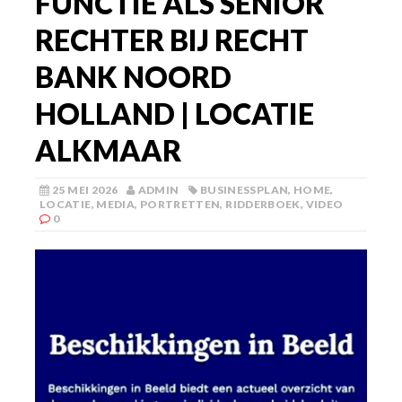
FUNCTIE ALS SENIOR
RECHTER BIJ RECHT
BANK NOORD
HOLLAND | LOCATIE
ALKMAAR
25 MEI 2026
ADMIN
BUSINESSPLAN
,
HOME
,
LOCATIE
,
MEDIA
,
PORTRETTEN
,
RIDDERBOEK
,
VIDEO
0