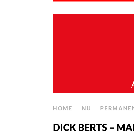
HOME
NU
PERMANE
DICK BERTS – M