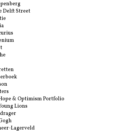
ppenberg
e Delft Street
tie
ia
urius
enium
t
he
retten
erboek
son
ters
Hope & Optimism Portfolio
Young Lions
drager
 Gogh
eer-Lagerveld