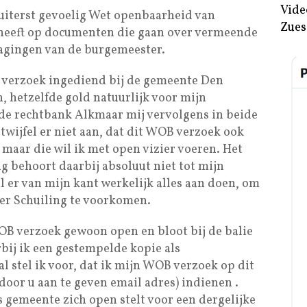
Vide
uiterst gevoelig Wet openbaarheid van
Zues
 heeft op documenten die gaan over vermeende
ragingen van de burgemeester.
 verzoek ingediend bij de gemeente Den
 hetzelfde gold natuurlijk voor mijn
 de rechtbank Alkmaar mij vervolgens in beide
k twijfel er niet aan, dat dit WOB verzoek ook
, maar die wil ik met open vizier voeren. Het
g behoort daarbij absoluut niet tot mijn
il er van mijn kant werkelijk alles aan doen, om
er Schuiling te voorkomen.
B verzoek gewoon open en bloot bij de balie
bij ik een gestempelde kopie als
al stel ik voor, dat ik mijn WOB verzoek op dit
door u aan te geven email adres) indienen .
ls gemeente zich open stelt voor een dergelijke