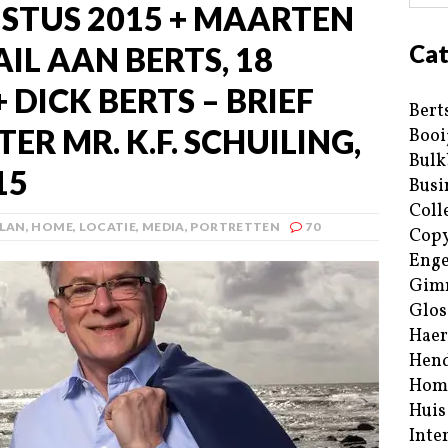
USTUS 2015 + MAARTEN
Cat
IL AAN BERTS, 18
 DICK BERTS – BRIEF
Bert
R MR. K.F. SCHUILING,
Booi
Bulk
15
Busi
Coll
PLAN
,
HOME
,
LOCATIE
,
MEDIA
,
PORTRETTEN
70
Copy
Enge
Gim
Glos
Haer
Hend
Hom
Huis
Inte