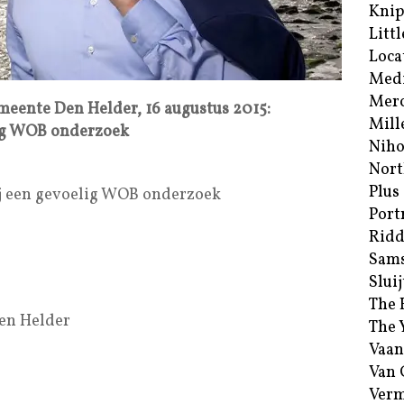
Kni
Littl
Loca
Med
Merc
meente Den Helder, 16 augustus 2015:
Mill
lig WOB onderzoek
Niho
Nort
Plus
j een gevoelig WOB onderzoek
Port
Ridd
Sam
Sluij
The 
en Helder
The 
Vaan
Van
Verm