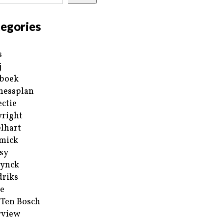
egories
s
j
boek
nessplan
ectie
right
lhart
mick
sy
ynck
riks
e
 Ten Bosch
rview