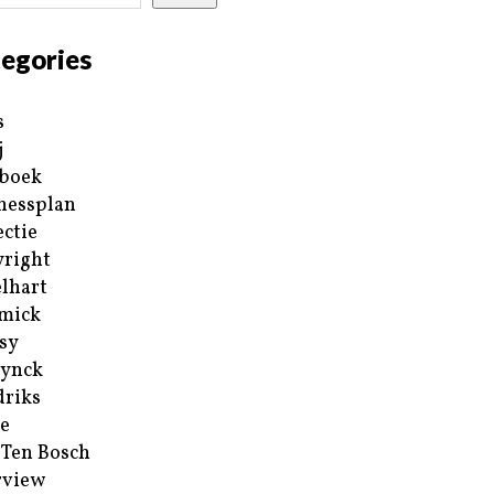
egories
s
j
boek
nessplan
ectie
right
lhart
mick
sy
ynck
riks
e
 Ten Bosch
rview