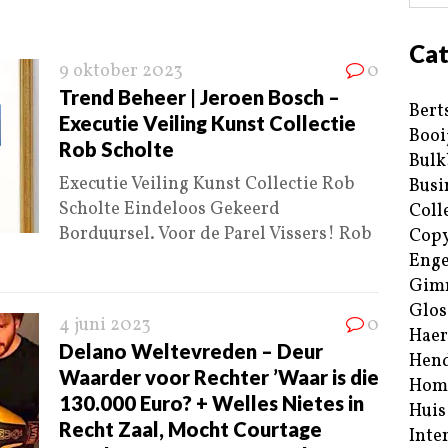
Cat
9 oktober 2023
0
Trend Beheer | Jeroen Bosch –
Bert
Executie Veiling Kunst Collectie
Booi
Rob Scholte
Bulk
Executie Veiling Kunst Collectie Rob
Busi
Scholte Eindeloos Gekeerd
Coll
Borduursel. Voor de Parel Vissers! Rob
Copy
Enge
Gim
Glos
4 juni 2023
0
Haer
Delano Weltevreden – Deur
Hend
Waarder voor Rechter ’Waar is die
Hom
130.000 Euro? + Welles Nietes in
Huis
Recht Zaal, Mocht Courtage
Inte