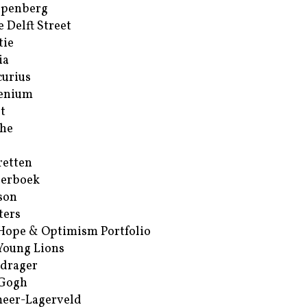
ppenberg
e Delft Street
tie
ia
urius
enium
t
he
retten
erboek
son
ters
Hope & Optimism Portfolio
Young Lions
drager
 Gogh
eer-Lagerveld