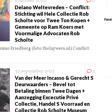
6 oktober 2022
0
Delano Weltevreden – Conflict:
Stichting wil Hele Collectie Rob
Scholte voor Twee Ton Kopen +
Gemeente op Ram Koers met
Voormalige Advocaten Rob
Scholte
nno Friedberg (foto thelaywers.nl) Conflict:
30 september 2022
2
Van der Meer Incasso & Gerecht S
Deurwaarders – Bevel tot
Betaling binnen Twee Dagen +
Aanzegging Excecutie Privé
Collectie, Handel S Voorraad en
Collectie Rob Scholte Museum