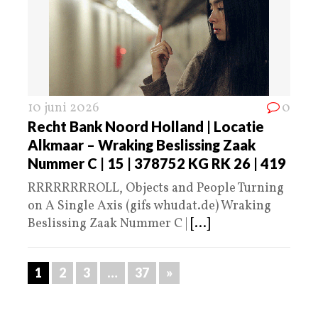
10 juni 2026
0
Recht Bank Noord Holland | Locatie
Alkmaar – Wraking Beslissing Zaak
Nummer C | 15 | 378752 KG RK 26 | 419
RRRRRRRROLL, Objects and People Turning
on A Single Axis (gifs whudat.de) Wraking
Beslissing Zaak Nummer C |
[...]
1
2
3
…
37
»