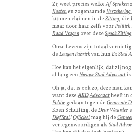
Zij weet precies welke
Af Spraken
z
Kosten
en zogenaamde
Verzekering
kunnen claimen in de
Zitting
, die
maar door haar zelfs voor
Politiek
Raad Vragen
over deze
Spook Zitting
Onze Levens zijn totaal vernieti
de
Leugen Fabriek
van hun
Ex Stad 
Hoe kan het eigenlijk, dat zij no
al lang een
Nieuwe Stad Advocaat
is
Oh ja, dat is ook zo, deze man ka
want deze
AKD
Advocaat
heeft in
Politie
gedaan tegen de
Gemeente D
Koen Schuiling, de
Deur Waarder
e
Dief Stal
!
Officieel
mag hij de
Gemee
vertegenwoordigen als
Stad Advo