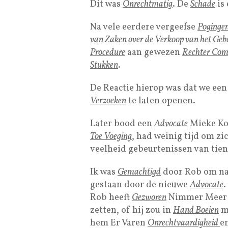
Dit was
Onrechtmatig
. De
Schade
is
Na vele eerdere vergeefse
Poginge
van Zaken
over de Verkoop van het Ge
Procedure
aan gewezen
Rechter Com
Stukken
.
De Reactie hierop was dat we ee
Verzoeken
te laten openen.
Later bood een
Advocate
Mieke Kom
Toe Voeging
, had weinig tijd om zi
veelheid gebeurtenissen van tien
Ik was
Gemachtigd
door Rob om na
gestaan door de nieuwe
Advocate
.
Rob heeft
Gezworen
Nimmer Meer
zetten, of hij zou in
Hand Boeien
mo
hem Er Varen
Onrechtvaardigheid
e