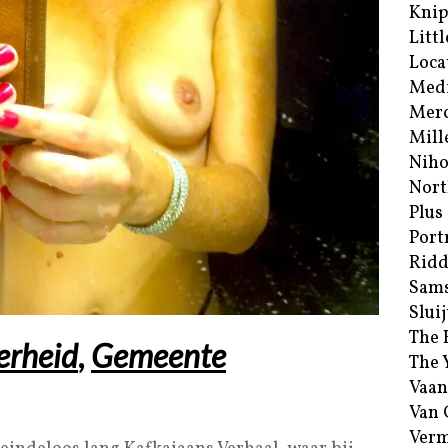
Kni
Littl
Loca
Med
Merc
Mill
Niho
Nort
Plus
Port
Ridd
Sam
Sluij
The 
erheid
,
Gemeente
The 
Vaan
Van
Verm