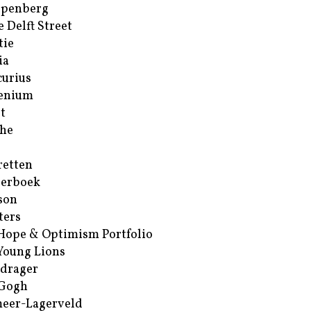
ppenberg
e Delft Street
tie
ia
urius
enium
t
he
retten
erboek
son
ters
Hope & Optimism Portfolio
Young Lions
drager
 Gogh
eer-Lagerveld