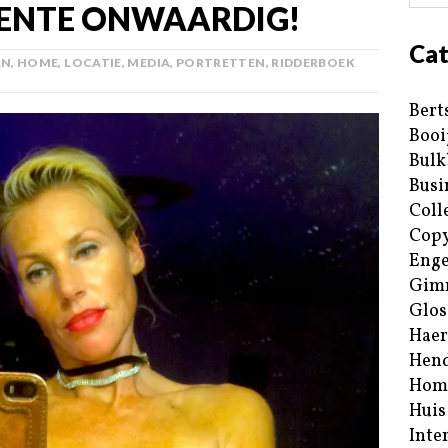
EENTE ONWAARDIG!
Cat
AN
,
HOME
,
LOCATIE
,
MEDIA
,
PORTRETTEN
,
RIDDERBOEK
Bert
Booi
Bulk
Busi
Coll
Copy
Enge
Gim
Glos
Haer
Hend
Hom
Huis
Inte