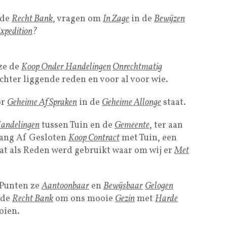
 de
Recht Bank
, vragen om
In Zage
in de
Bewijzen
xpedition
?
 ze de
Koop Onder Handelingen
Onrechtmatig
hter liggende reden en voor al voor wie.
or
Geheime Af Spraken
in de
Geheime Allonge
staat.
andelingen
tussen Tuin en de
Gemeente
, ter aan
Lang Af Gesloten
Koop Contract
met Tuin, een
dat als Reden werd gebruikt waar om wij er
Met
 Punten ze
Aantoonbaar
en
Bewijsbaar
Gelogen
 de
Recht Bank
om ons mooie
Gezin
met
Harde
oien.