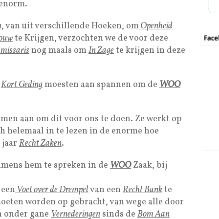
 enorm.
n
, van uit verschillende Hoeken, om
Openheid
bouw
te Krijgen, verzochten we de voor deze
missaris
nog maals om
In Zage
te krijgen in deze
n
Kort Geding
moesten aan spannen om de
WOO
en aan om dit voor ons te doen. Ze werkt op
ch helemaal in te lezen in de enorme hoe
 jaar
Recht Zaken
.
mens hem te spreken in de
WOO
Zaak, bij
 een
Voet over de Drempel
van een
Recht Bank
te
eten worden op gebracht, van wege alle door
n onder gane
Vernederingen
sinds de
Bom Aan