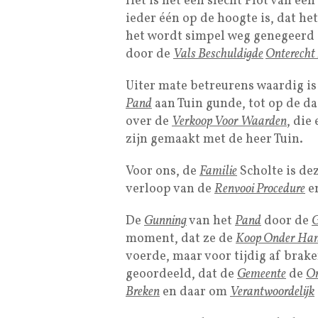
Het is net een slecht Plot van ee
ieder één op de hoogte is, dat he
het wordt simpel weg genegeerd
door de
Vals Beschuldigde
Onterecht
Uiter mate betreurens waardig is
Pand
aan Tuin gunde, tot op de d
over de
Verkoop Voor Waarden
, die 
zijn gemaakt met de heer Tuin.
Voor ons, de
Familie
Scholte is de
verloop van de
Renvooi Procedure
e
De
Gunning
van het
Pand
door de
G
moment, dat ze de
Koop Onder Han
voerde, maar voor tijdig af brake
geoordeeld, dat de
Gemeente
de
On
Breken
en daar om
Verantwoordelijk