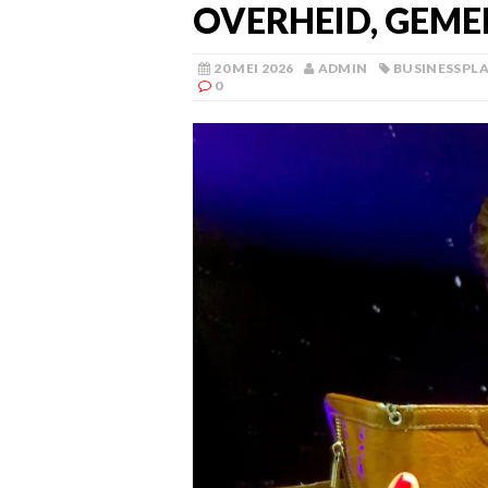
OVERHEID, GEM
20 MEI 2026
ADMIN
BUSINESSPL
0