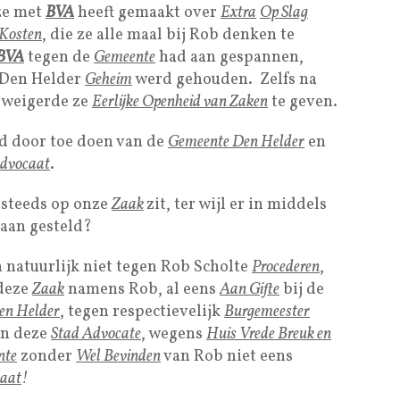
e met
BVA
heeft gemaakt over
Extra
Op Slag
 Kosten
, die ze alle maal bij Rob denken te
BVA
tegen de
Gemeente
had aan gespannen,
Den Helder
Geheim
werd gehouden. Zelfs na
weigerde ze
Eerlijke Openheid van Zake
n
te geven.
gd door toe doen van de
Gemeente Den Helder
en
Advocaat
.
g steeds op onze
Zaak
zit, ter wijl er in middels
 aan gesteld?
n natuurlijk niet tegen Rob Scholte
Procederen
,
 deze
Zaak
namens Rob, al eens
Aan Gifte
bij de
en Helder
, tegen respectievelijk
Burgemeester
n deze
Stad Advocate
, wegens
Huis Vrede Breuk en
nte
zonder
Wel Bevinden
van Rob niet eens
caat
!