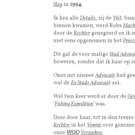
Sla
g
in
1994
.
Ik ken alle
Details
, zij de
Wet
. Sam
binnen kwamen, werd Robs
Macht
door de
Rechter
genegeerd en ik 
niet eens opgenomen in het
Proce
Dit gaf de voor malige
Stad Advoc
beweren, zonder dat ik haar op i
Onze net nieuwe
Advocate
had geen
wat de
Ex Stads Advocaa
t zei.
Wel tien keer werd er door de
Gem
‘
Fishing Expedition
‘ was.
Deze door haar, tot in den treur
Rechter
in het
Vonnis
over genomen
onze
WOO
Verzoeken
.