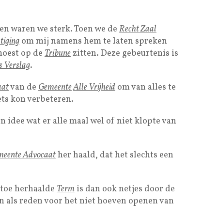
en waren we sterk. Toen we de
Recht Zaal
iging
om mij namens hem te laten spreken
moest op de
Tribune
zitten. Deze gebeurtenis is
s Verslag
.
aat
van de
Gemeente
Alle Vrijheid
om van alles te
ets kon verbeteren.
 idee wat er alle maal wel of niet klopte van
eente Advocaat
her haald, dat het slechts een
e toe herhaalde
Term
is dan ook netjes door de
 als reden voor het niet hoeven openen van