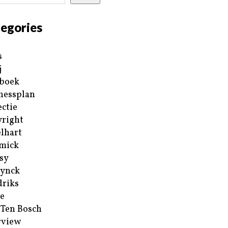
egories
s
j
boek
nessplan
ectie
right
lhart
mick
sy
ynck
riks
e
 Ten Bosch
rview