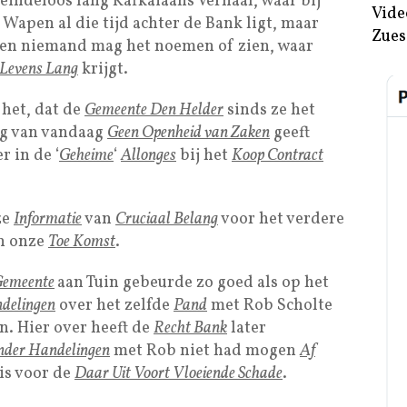
n eindeloos lang Kafkaiaans Verhaal, waar bij
Vide
t Wapen al die tijd achter de Bank ligt, maar
Zues
 en niemand mag het noemen of zien, waar
 Levens Lang
krijgt.
 het, dat de
Gemeente Den Helder
sinds ze het
ag van vandaag
Geen Openheid van Zaken
geeft
er in de ‘
Geheime
‘
Allonges
bij het
Koop Contract
ze
Informatie
van
Cruciaal Belang
voor het verdere
n onze
Toe Komst
.
emeente
aan Tuin gebeurde zo goed als op het
delingen
over het zelfde
Pand
met Rob Scholte
n. Hier over heeft de
Recht Bank
later
der Handelingen
met Rob niet had mogen
Af
is voor de
Daar Uit Voort Vloeiende Schade
.