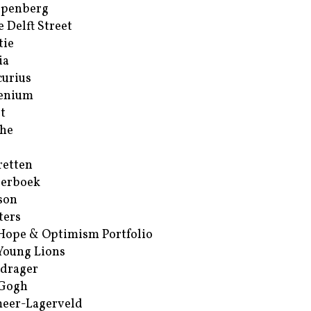
ppenberg
e Delft Street
tie
ia
urius
enium
t
he
retten
erboek
son
ters
Hope & Optimism Portfolio
Young Lions
drager
 Gogh
eer-Lagerveld