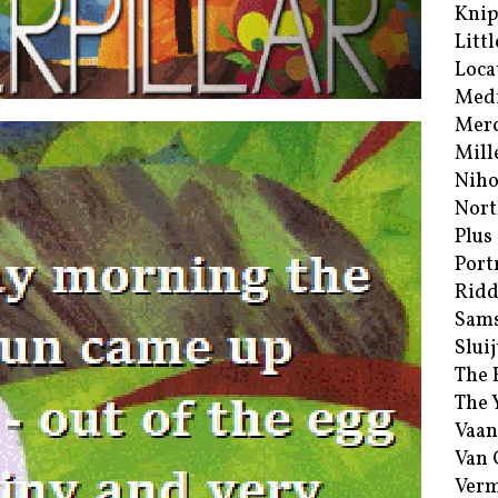
Kni
Littl
Loca
Med
Merc
Mill
Niho
Nort
Plus
Port
Ridd
Sam
Sluij
The 
The 
Vaan
Van
Verm