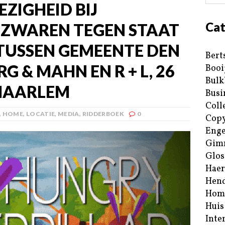
ZIGHEID BIJ
Cat
EZWAREN TEGEN STAAT
TUSSEN GEMEENTE DEN
Bert
G & MAHN EN R + L, 26
Booi
Bulk
 HAARLEM
Busi
Coll
,
HOME
,
LOCATIE
,
MEDIA
,
RIDDERBOEK
0
Copy
Enge
Gim
Glos
Haer
Hend
Hom
Huis
Inte