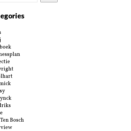
egories
s
j
boek
nessplan
ectie
right
lhart
mick
sy
ynck
riks
e
 Ten Bosch
rview