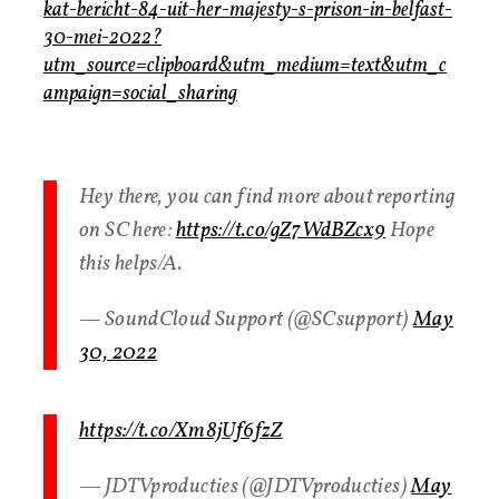
kat-bericht-84-uit-her-majesty-s-prison-in-belfast-
30-mei-2022?
utm_source=clipboard&utm_medium=text&utm_c
ampaign=social_sharing
Hey there, you can find more about reporting
on SC here:
https://t.co/gZ7WdBZcx9
Hope
this helps/A.
— SoundCloud Support (@SCsupport)
May
30, 2022
https://t.co/Xm8jUf6fzZ
— JDTVproducties (@JDTVproducties)
May