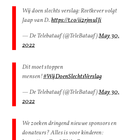
Wij doen slechts verslag: Reetkever volgt
Jaap van D.
https://t.co/ii2rjmulJi
— De Telebataaf (@TeleBataaf)
May 30,
2022
Dit moet stoppen
mensen!
#WijDoenSlechtsVerslag
— De Telebataaf (@TeleBataaf)
May 30,
2022
We zoeken dringend nieuwe sponsors en
donateurs? Alles is voor kinderen: