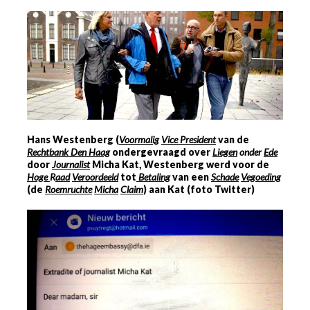
Hans Westenberg (
Voormalig
Vice President
van de
Rechtbank Den Haag
ondergevraagd over
Liegen
onder
Ede
door
Journalist
Micha Kat, Westenberg werd voor de
Hoge
R
aad
Veroordeeld
tot
Betaling
van een
Schade
Vegoeding
(de
Roemruchte
Micha
Claim
) aan Kat (foto Twitter)