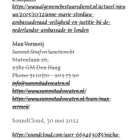
https://www.algemenebestuursdienst.nl/actueel/nieu
ws/2015/10/12/anne-marie-stordiau-
ambassaderaad-veiligheid-en-justitie-bij-de-
nederlandse-ambassade-in-londen
Max Vermeij
Summit Straf en Sanctierecht
Statenlaan 26,
2582 GM Den Haag
Phone 31 (0)70 – 205 73 90
info@summitadvocaten.nl
https://www.summitadvocaten.nl/
https://www.summitadvocaten.nl/team/max-
vermeij/
SoundCloud, 30 mei 2022
https://soundcloud.com/user-669463085/micha-