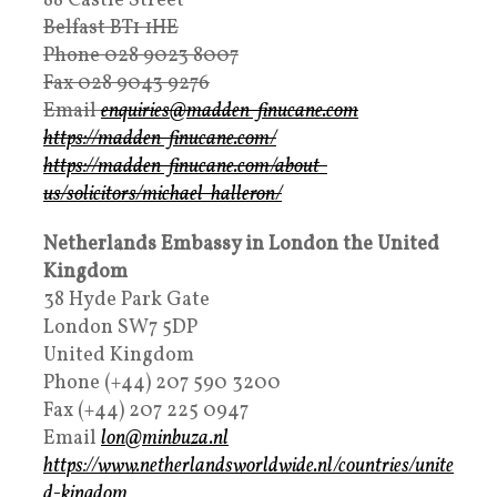
88 Castle Street
Belfast BT1 1HE
Phone 028 9023 8007
Fax 028 9043 9276
Email
enquiries@madden-finucane.com
https://madden-finucane.com/
https://madden-finucane.com/about-
us/solicitors/michael-halleron/
Netherlands Embassy in London the United
Kingdom
38 Hyde Park Gate
London SW7 5DP
United Kingdom
Phone (+44) 207 590 3200
Fax (+44) 207 225 0947
Email
lon@minbuza.nl
https://www.netherlandsworldwide.nl/countries/unite
d-kingdom