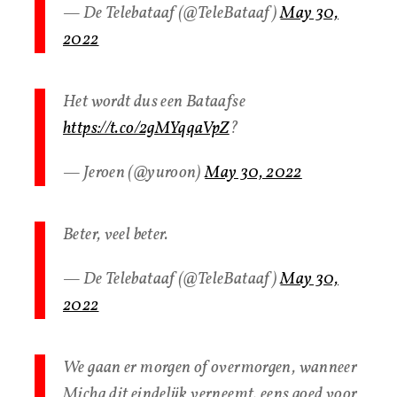
— De Telebataaf (@TeleBataaf)
May 30,
2022
Het wordt dus een Bataafse
https://t.co/2gMYqqaVpZ
?
— Jeroen (@yuroon)
May 30, 2022
Beter, veel beter.
— De Telebataaf (@TeleBataaf)
May 30,
2022
We gaan er morgen of overmorgen, wanneer
Micha dit eindelijk verneemt, eens goed voor