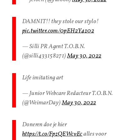
DAMNIT!! they stole our stylo!
pic.twitter.com/0pEH2Y4z02
— Silli PR Agent T.O.B.N.
(@silli433158271)
May 30, 2022
Life imitating art
— Junior Webcare Redacteur T.O.B.N.
(@WeimarDay)
May 30, 2022
Doneren doe je hier
https://t.co/FpzQEWcvEc
alles voor