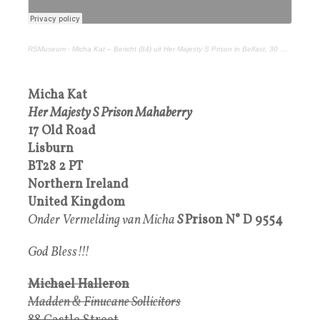
RSMuseum
·
Micha Kat – Bericht (84) uit Her Majesty S Prison in Belfast, 30 mei 2022
Micha Kat
Her Majesty S Prison Mahaberry
17 Old Road
Lisburn
BT28 2 PT
Northern Ireland
United Kingdom
Onder Vermelding van Micha
S
Prison
N°
D 9554
God Bless!!!
Michael Halleron
Madden & Finucane Sollicitors