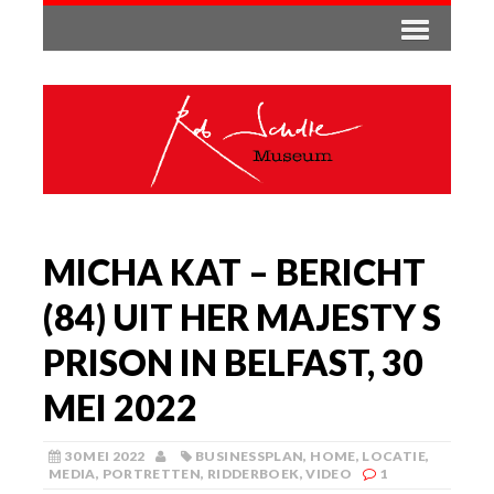
MICHA KAT – BERICHT
(84) UIT HER MAJESTY S
PRISON IN BELFAST, 30
MEI 2022
30 MEI 2022
BUSINESSPLAN
,
HOME
,
LOCATIE
,
MEDIA
,
PORTRETTEN
,
RIDDERBOEK
,
VIDEO
1