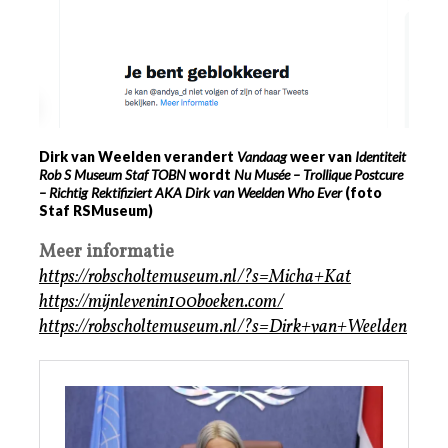
Dirk van Weelden
verandert
Vandaag
weer van
Identiteit
Rob
S
Museum Staf TOBN
wordt
Nu
Musée
–
Trollique
Postcure
– Richtig Rektifiziert AKA Dirk van Weelden Who Ever
(foto
Staf RSMuseum)
Meer informatie
https://robscholtemuseum.nl/?s=Micha+Kat
https://mijnlevenin100boeken.com/
https://robscholtemuseum.nl/?s=Dirk+van+Weelden