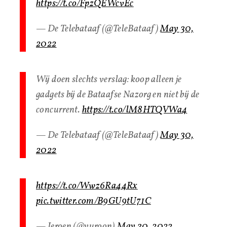
https://t.co/FpzQEWcvEc
— De Telebataaf (@TeleBataaf)
May 30,
2022
Wij doen slechts verslag: koop alleen je
gadgets bij de Bataafse Nazorg en niet bij de
concurrent.
https://t.co/lM8HTQVWa4
— De Telebataaf (@TeleBataaf)
May 30,
2022
https://t.co/Wwz6Ra44Rx
pic.twitter.com/B9GU9tU71C
— Jeroen (@yuroon)
May 30, 2022