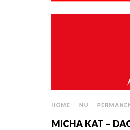
HOME
NU
PERMANE
MICHA KAT – DAG