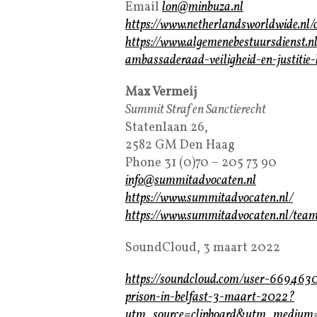
Email
lon@minbuza.nl
https://www.netherlandsworldwide.nl/
https://www.algemenebestuursdienst.n
ambassaderaad-veiligheid-en-justitie
Max Vermeij
Summit Straf en Sanctierecht
Statenlaan 26,
2582 GM Den Haag
Phone 31 (0)70 – 205 73 90
info@summitadvocaten.nl
https://www.summitadvocaten.nl/
https://www.summitadvocaten.nl/tea
SoundCloud, 3 maart 2022
https://soundcloud.com/user-66946308
prison-in-belfast-3-maart-2022?
utm_source=clipboard&utm_medium=