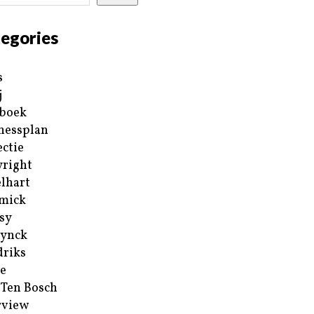
egories
s
j
boek
nessplan
ectie
right
lhart
mick
sy
ynck
riks
e
 Ten Bosch
rview