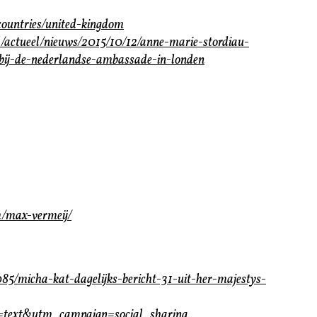
countries/united-kingdom
l/actueel/nieuws/2015/10/12/anne-marie-stordiau-
-bij-de-nederlandse-ambassade-in-londen
m/max-vermeij/
5/micha-kat-dagelijks-bericht-31-uit-her-majestys-
text&utm_campaign=social_sharing