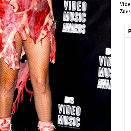
Vide
Zues