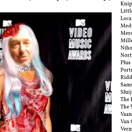
Kni
Littl
Loca
Med
Merc
Mill
Niho
Nort
Plus
Port
Ridd
Sam
Sluij
The 
The 
Vaan
Van
Verm