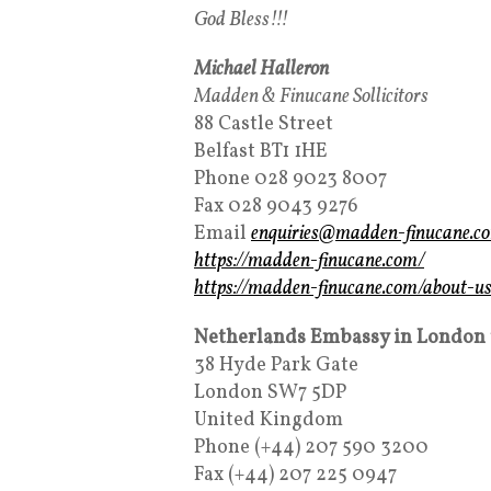
God Bless!!!
Michael Halleron
Madden & Finucane Sollicitors
88 Castle Street
Belfast BT1 1HE
Phone 028 9023 8007
Fax 028 9043 9276
Email
enquiries@madden-finucane.c
https://madden-finucane.com/
https://madden-finucane.com/about-us/
Netherlands Embassy in London
38 Hyde Park Gate
London SW7 5DP
United Kingdom
Phone (+44) 207 590 3200
Fax (+44) 207 225 0947