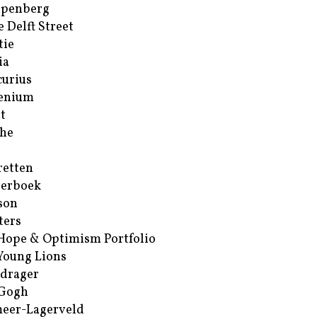
ppenberg
e Delft Street
tie
ia
urius
enium
t
he
retten
erboek
son
ters
Hope & Optimism Portfolio
Young Lions
drager
 Gogh
eer-Lagerveld