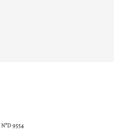
n
N°
D 9554