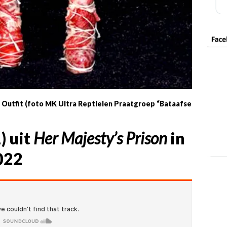
 Outfit (foto MK Ultra Reptielen Praatgroep “Bataafse
1
) uit
Her Majesty’s Prison
in
022