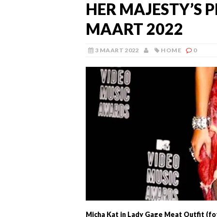
HER MAJESTY’S PR
MAART 2022
3 MAART 2022
HOME
0
Micha Kat in Lady Gage Meat Outfit (f