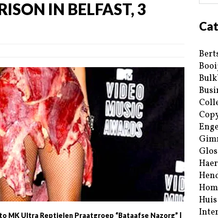
ISON IN BELFAST, 3
Cat
Bert
Booi
Bulk
Busi
Coll
Copy
Enge
Gim
Glos
Haer
Hend
Hom
Huis
Inte
oto MK Ultra Reptielen Praatgroep “Bataafse Nazorg” |