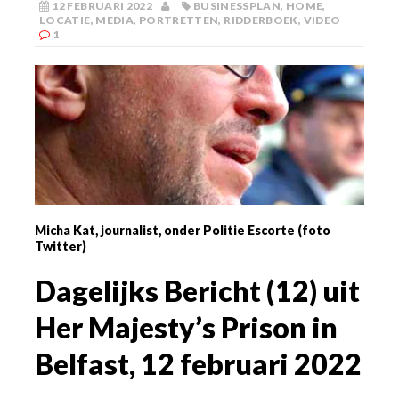
12 FEBRUARI 2022
BUSINESSPLAN
,
HOME
,
LOCATIE
,
MEDIA
,
PORTRETTEN
,
RIDDERBOEK
,
VIDEO
1
Micha Kat, journalist, onder Politie Escorte (foto
Twitter)
Dagelijks Bericht (12) uit
Her Majesty’s Prison in
Belfast, 12 februari 2022