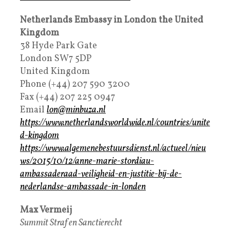
Netherlands Embassy in London the United
Kingdom
38 Hyde Park Gate
London SW7 5DP
United Kingdom
Phone (+44) 207 590 3200
Fax (+44) 207 225 0947
Email
lon@minbuza.nl
https://www.netherlandsworldwide.nl/countries/unite
d-kingdom
https://www.algemenebestuursdienst.nl/actueel/nieu
ws/2015/10/12/anne-marie-stordiau-
ambassaderaad-veiligheid-en-justitie-bij-de-
nederlandse-ambassade-in-londen
Max Vermeij
Summit Straf en Sanctierecht