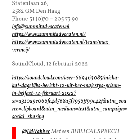
Statenlaan 26,
2582 GM Den Haag
Phone 31 (0)70 – 205 73 90
info@summitadvocaten.nl
https://www.summitadvocaten.nl/
https://www.summitadvocaten.nl/team/max-
vermeij/
SoundCloud, 12 februari 2022
https://soundcloud.com/user-669463085/micha-
kat-dagelijks-bericht-12-uit-her-majestys-prison-
in-belfast-12-februari-2022?
si=a310a9e066fc4d568a5f7956ff99c42f&utm_sou
rce=clipboard&utm_medium=text&utm_campaign=
social_sharing
@IkWakker
Met een BIBLICAL SPEECH