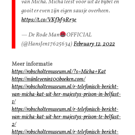
van Micha. Micha leest voor uit de bijbel en
gooit er even zijn eigen sausje overheen.
https://t.co/VKfhf9Rr3e
— De Rode Man
OFFICIAL
(@HansJen17625634)
February 12, 2022
Meer informatie
https://robscholtemuseum.nl/?s=Micha+Kat
https://mijnlevenin100boeken.com/
https://robscholtemuseum.nl/r-telefonisch-bericht-
van-micha-kat-uit-her-majestys-prison-in-belfast-
1/
https://robscholtemuseum.nl/r-telefonisch-bericht-
van-micha-kat-uit-her-majestys-prison-te-belfast-
2/
https://robscholtemuseum.nl/r-telefonisch-bericht-