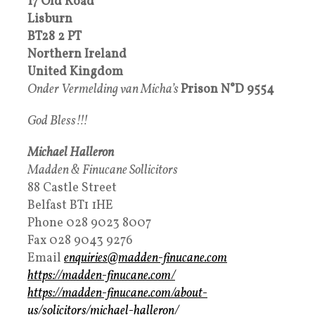
17 Old Road
Lisburn
BT28 2 PT
Northern Ireland
United Kingdom
Onder Vermelding van Micha’s
Prison
N°
D 9554
God Bless!!!
Michael Halleron
Madden & Finucane Sollicitors
88 Castle Street
Belfast BT1 1HE
Phone 028 9023 8007
Fax 028 9043 9276
Email
enquiries@madden-finucane.com
https://madden-finucane.com/
https://madden-finucane.com/about-
us/solicitors/michael-halleron/