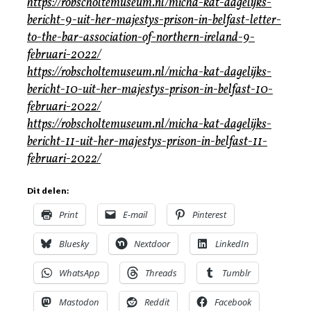
https://robscholtemuseum.nl/micha-kat-dagelijks-
bericht-9-uit-her-majestys-prison-in-belfast-letter-
to-the-bar-association-of-northern-ireland-9-
februari-2022/
https://robscholtemuseum.nl/micha-kat-dagelijks-
bericht-10-uit-her-majestys-prison-in-belfast-10-
februari-2022/
https://robscholtemuseum.nl/micha-kat-dagelijks-
bericht-11-uit-her-majestys-prison-in-belfast-11-
februari-2022/
Dit delen:
Print
E-mail
Pinterest
Bluesky
Nextdoor
LinkedIn
WhatsApp
Threads
Tumblr
Mastodon
Reddit
Facebook