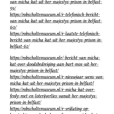
van-micha-kat-uit-her-majestys-prison-in-belfast-
59/
https://robscholtemuseum.nl/r-telefonisch-bericht-
van-micha-kat-uit-her-majestys-prison-in-belfast-
60/
https://robscholtemuseum.nl/r-laatste-telefonisch-
bericht-van-micha-kat-uit-her-majestys-prison-in-
belfast-61/
https://robscholtemuseum.nlr/-bericht-van-micha-
kat-over-doodsbedreiging-aan-bart-mos-uit-her-
majestys-prison-in-belfast/
https://robscholtemuseum.nl/r-nieuwjaar-wens-van-
micha-kat-uit-her-majestys-prison-in-belfast/|
https://robscholtemuseum.nl/r-micha-kat-over-
ferdy-roet-en-loterijverlies-vanuit-her-majestys-
prison-in-belfast/
https://robscholtemuseum.nl/r-vrijlating-op-