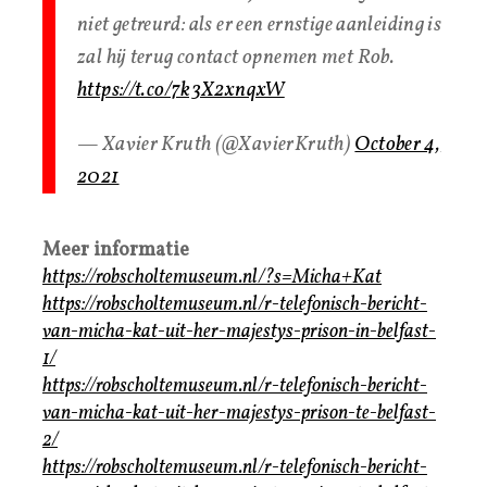
niet getreurd: als er een ernstige aanleiding is
zal hij terug contact opnemen met Rob.
https://t.co/7k3X2xnqxW
— Xavier Kruth (@XavierKruth)
October 4,
2021
Meer informatie
https://robscholtemuseum.nl/?s=Micha+Kat
https://robscholtemuseum.nl/r-telefonisch-bericht-
van-micha-kat-uit-her-majestys-prison-in-belfast-
1/
https://robscholtemuseum.nl/r-telefonisch-bericht-
van-micha-kat-uit-her-majestys-prison-te-belfast-
2/
https://robscholtemuseum.nl/r-telefonisch-bericht-