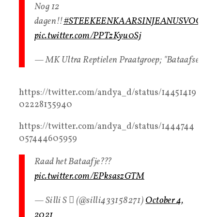
Nog 12
dagen!!
#STEEKEENKAARSINJEANUSVOORJ
pic.twitter.com/PPTzKyu0Sj
— MK Ultra Reptielen Praatgroep; "Bataafse Na
https://twitter.com/andya_d/status/14451419
02228135940
https://twitter.com/andya_d/status/1444744
057444605959
Raad het Bataafje???
pic.twitter.com/EPksaszGTM
— Silli S  (@silli433158271)
October 4,
2021