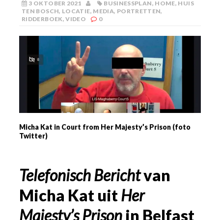
3 OKTOBER 2021
BUSINESSPLAN
,
HOME
,
HUIS
TEN BOSCH
,
LOCATIE
,
MEDIA
,
PORTRETTEN
,
RIDDERBOEK
,
VIDEO
0
Micha Kat in Court from Her Majesty’s Prison (foto
Twitter)
Telefonisch Bericht
van
Micha Kat uit
Her
Majesty’s Prison
in Belfast