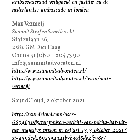
ambassaderaad-veiligheid-en-justitie-bij-de-
nederlandse-ambassade-in-londen
Max Vermeij
Summit Straf en Sanctierecht
Statenlaan 26,
2582 GM Den Haag
Ohone 31 (0)70 – 205 73 90
info@summitadvocaten.nl
https://www.summitadvocaten.nl/
https://www.summitadvocaten.nl/team/max-
vermeij/
SoundCloud, 2 oktober 2021
https://soundcloud.com/user-
669463085/telefonisch-bericht-van-micha-kat-uit-
her-majestys-prison-in-belfast-13-3-oktober-2021?
si=439d7d2692594a41b3b3cd8db2fc98c5