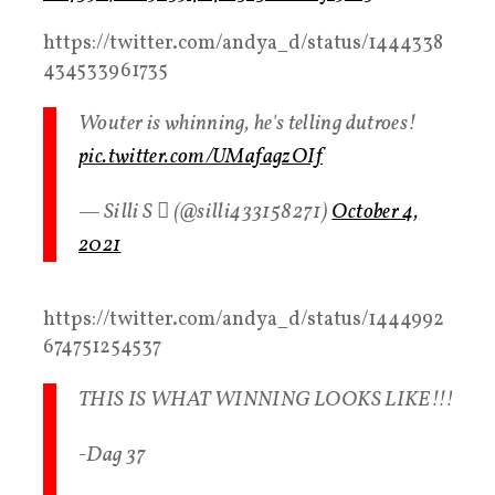
https://twitter.com/andya_d/status/1444338
434533961735
Wouter is whinning, he's telling dutroes!
pic.twitter.com/UMafagzOIf
— Silli S  (@silli433158271)
October 4,
2021
https://twitter.com/andya_d/status/1444992
674751254537
THIS IS WHAT WINNING LOOKS LIKE!!!
-Dag 37