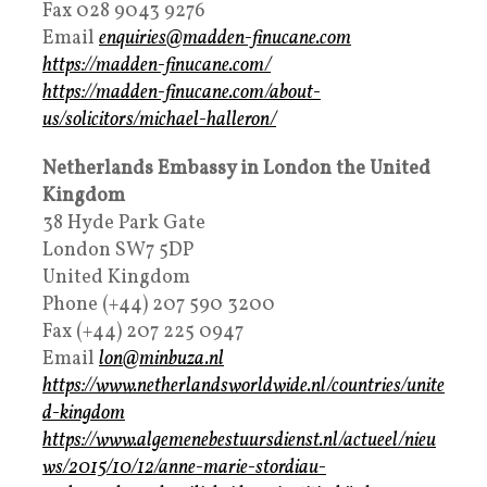
Fax 028 9043 9276
Email
enquiries@madden-finucane.com
https://madden-finucane.com/
https://madden-finucane.com/about-
us/solicitors/michael-halleron/
Netherlands Embassy in London the United
Kingdom
38 Hyde Park Gate
London SW7 5DP
United Kingdom
Phone (+44) 207 590 3200
Fax (+44) 207 225 0947
Email
lon@minbuza.nl
https://www.netherlandsworldwide.nl/countries/unite
d-kingdom
https://www.algemenebestuursdienst.nl/actueel/nieu
ws/2015/10/12/anne-marie-stordiau-