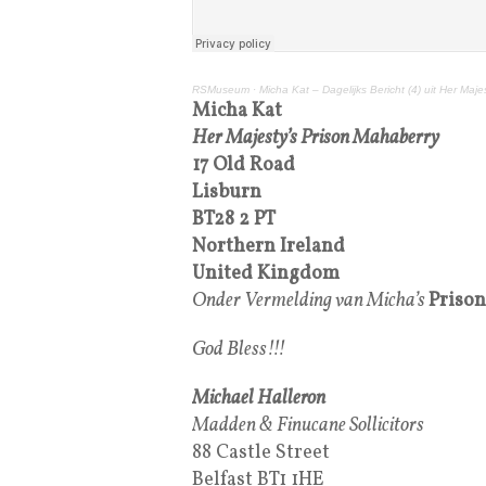
RSMuseum
·
Micha Kat – Dagelijks Bericht (4) uit Her Majes
Micha Kat
Her Majesty’s Prison Mahaberry
17 Old Road
Lisburn
BT28 2 PT
Northern Ireland
United Kingdom
Onder Vermelding van Micha’s
Priso
God Bless!!!
Michael Halleron
Madden & Finucane Sollicitors
88 Castle Street
Belfast BT1 1HE