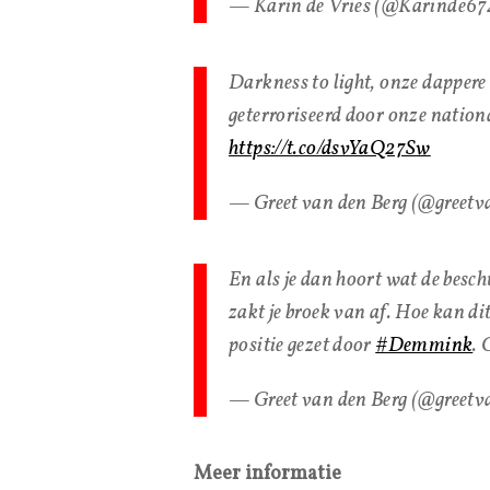
— Karin de Vries (@Karinde6
Darkness to light, onze dappere
geterroriseerd door onze nation
https://t.co/dsvYaQ27Sw
— Greet van den Berg (@greetv
En als je dan hoort wat de besc
zakt je broek van af. Hoe kan d
positie gezet door
#Demmink
. 
— Greet van den Berg (@greetv
Meer informatie