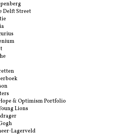
ppenberg
e Delft Street
tie
ia
urius
enium
t
he
retten
erboek
son
ters
Hope & Optimism Portfolio
Young Lions
drager
 Gogh
eer-Lagerveld