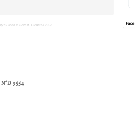
ty’s Prison in Belfast, 4 februari 2022
n
N°
D 9554