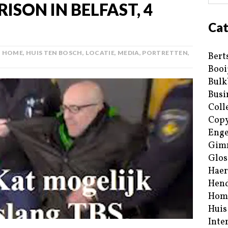
ISON IN BELFAST, 4
Cat
,
HOME
,
HUIS TEN BOSCH
,
LOCATIE
,
MEDIA
,
PORTRETTEN
,
Bert
Booi
Bulk
Busi
Coll
Copy
Enge
Gim
Glos
Haer
Hend
Hom
Huis
Inte