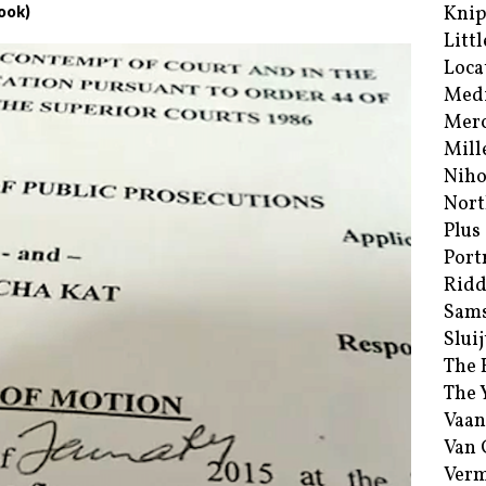
Kni
ook)
Littl
Loca
Med
Merc
Mill
Niho
Nort
Plus
Port
Ridd
Sam
Sluij
The 
The 
Vaan
Van
Verm