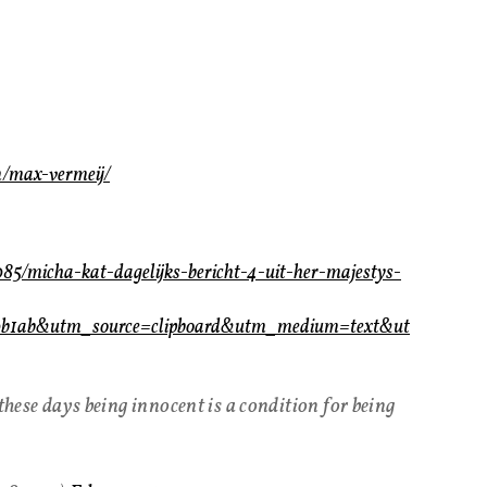
m/max-vermeij/
85/micha-kat-dagelijks-bericht-4-uit-her-majestys-
b1ab&utm_source=clipboard&utm_medium=text&ut
 these days being innocent is a condition for being