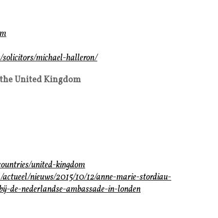
om
solicitors/michael-halleron/
 the United Kingdom
countries/united-kingdom
l/actueel/nieuws/2015/10/12/anne-marie-stordiau-
-bij-de-nederlandse-ambassade-in-londen