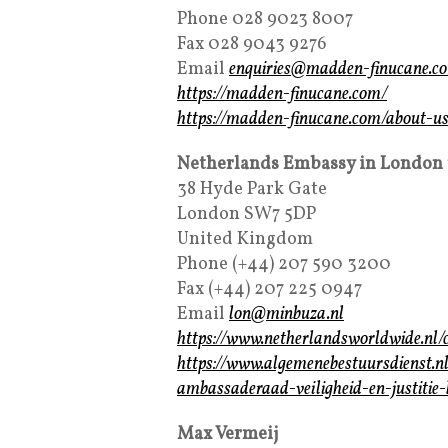
Phone 028 9023 8007
Fax 028 9043 9276
Email
enquiries@madden-finucane.c
https://madden-finucane.com/
https://madden-finucane.com/about-us/
Netherlands Embassy in London
38 Hyde Park Gate
London SW7 5DP
United Kingdom
Phone (+44) 207 590 3200
Fax (+44) 207 225 0947
Email
lon@minbuza.nl
https://www.netherlandsworldwide.nl/
https://www.algemenebestuursdienst.n
ambassaderaad-veiligheid-en-justitie
Max Vermeij