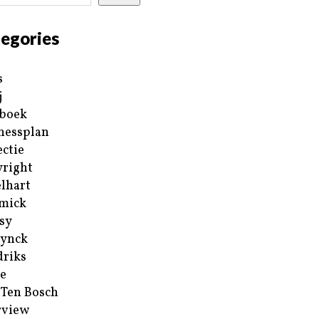
egories
s
j
boek
nessplan
ectie
right
lhart
mick
sy
ynck
riks
e
 Ten Bosch
rview