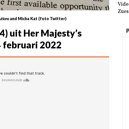
Vide
Zues
utions
and Micha Kat (foto Twitter)
4) uit Her Majesty’s
 4 februari 2022