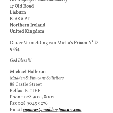
Her Majesty’s Prison Mahaberry
17 Old Road
Lisburn
BT28 2 PT
Northern Ireland
United Kingdom
Onder Vermelding van Micha’s
Prison N°
D
9554
God Bless!!!
Michael Halleron
Madden & Finucane Sollicitors
88 Castle Street
Belfast BT1 1HE
Phone 028 9023 8007
Fax 028 9043 9276
Email
enquiries@madden-finucane.com