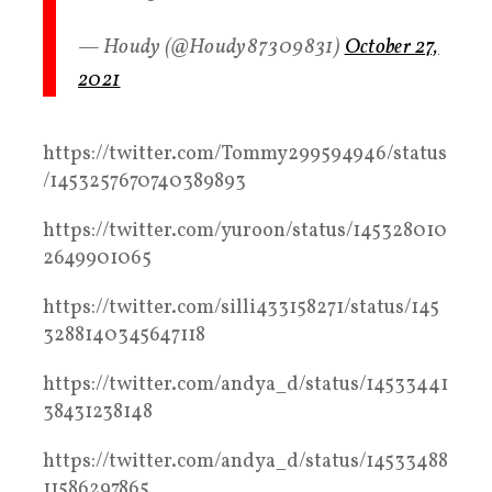
— Houdy (@Houdy87309831)
October 27,
2021
https://twitter.com/Tommy299594946/status
/1453257670740389893
https://twitter.com/yuroon/status/145328010
2649901065
https://twitter.com/silli433158271/status/145
3288140345647118
https://twitter.com/andya_d/status/14533441
38431238148
https://twitter.com/andya_d/status/14533488
11586297865