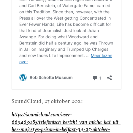
SoundCloud, 27 oktober 2021
https://soundcloud.com/user-
669463085/telefonisch-bericht-van-micha-kat-uit-
her-majestys-prison-in-belfast-34-27-oktober-