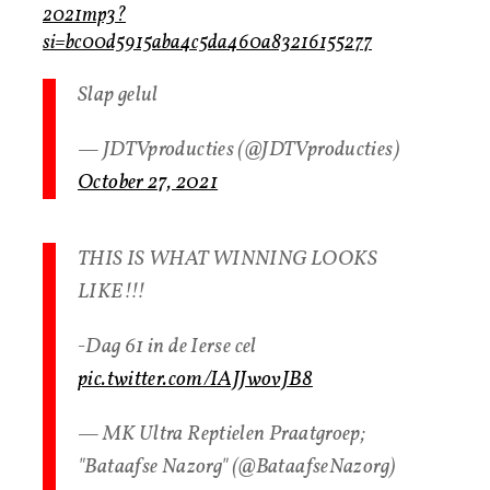
2021mp3?
si=bc00d5915aba4c5da460a83216155277
Slap gelul
— JDTVproducties (@JDTVproducties)
October 27, 2021
THIS IS WHAT WINNING LOOKS
LIKE!!!
-Dag 61 in de Ierse cel
pic.twitter.com/IAJJwovJB8
— MK Ultra Reptielen Praatgroep;
"Bataafse Nazorg" (@BataafseNazorg)