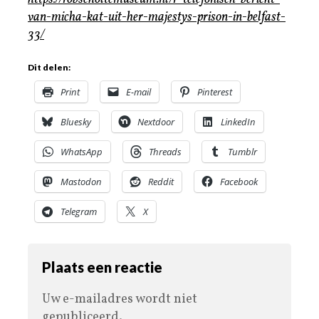
van-micha-kat-uit-her-majestys-prison-in-belfast-
33/
Dit delen:
Print
E-mail
Pinterest
Bluesky
Nextdoor
LinkedIn
WhatsApp
Threads
Tumblr
Mastodon
Reddit
Facebook
Telegram
X
Plaats een reactie
Uw e-mailadres wordt niet
gepubliceerd.