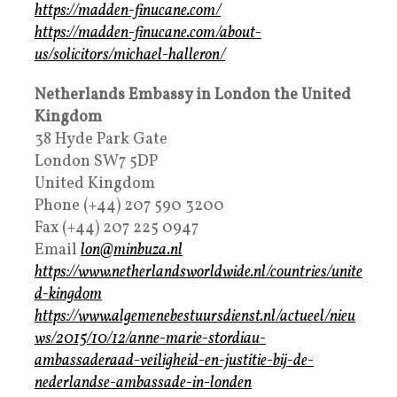
https://madden-finucane.com/
https://madden-finucane.com/about-
us/solicitors/michael-halleron/
Netherlands Embassy in London the United
Kingdom
38 Hyde Park Gate
London SW7 5DP
United Kingdom
Phone (+44) 207 590 3200
Fax (+44) 207 225 0947
Email
lon@minbuza.nl
https://www.netherlandsworldwide.nl/countries/unite
d-kingdom
https://www.algemenebestuursdienst.nl/actueel/nieu
ws/2015/10/12/anne-marie-stordiau-
ambassaderaad-veiligheid-en-justitie-bij-de-
nederlandse-ambassade-in-londen