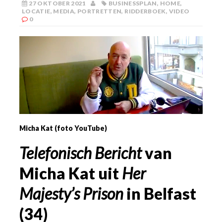
27 OKTOBER 2021
BUSINESSPLAN
,
HOME
,
LOCATIE
,
MEDIA
,
PORTRETTEN
,
RIDDERBOEK
,
VIDEO
0
Micha Kat (foto YouTube)
Telefonisch Bericht
van
Micha Kat uit
Her
Majesty’s Prison
in Belfast
(34)