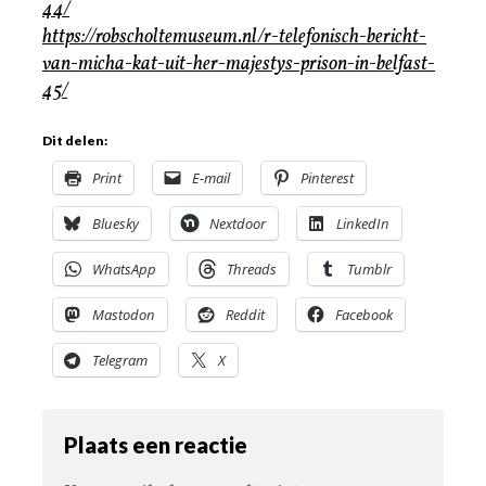
44/
https://robscholtemuseum.nl/r-telefonisch-bericht-
van-micha-kat-uit-her-majestys-prison-in-belfast-
45/
Dit delen:
Print
E-mail
Pinterest
Bluesky
Nextdoor
LinkedIn
WhatsApp
Threads
Tumblr
Mastodon
Reddit
Facebook
Telegram
X
Plaats een reactie