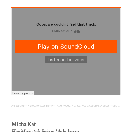
RSMuseum
·
Telefonisch Bericht Van Micha Kat Uit Her Majesty’s Prison In Belfast (46) 9 november 2021
Micha Kat