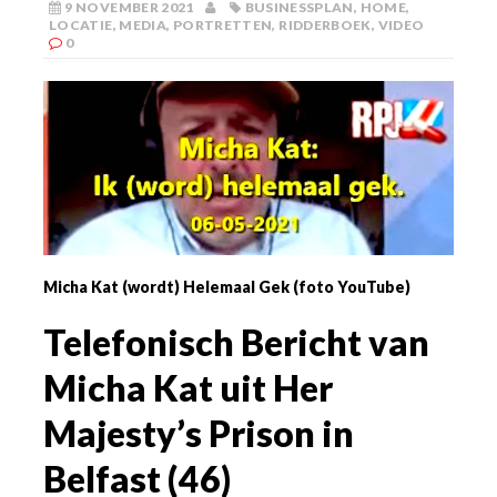
9 NOVEMBER 2021
BUSINESSPLAN
,
HOME
,
LOCATIE
,
MEDIA
,
PORTRETTEN
,
RIDDERBOEK
,
VIDEO
0
Micha Kat (wordt) Helemaal Gek (foto YouTube)
Telefonisch Bericht van
Micha Kat uit Her
Majesty’s Prison in
Belfast (46)