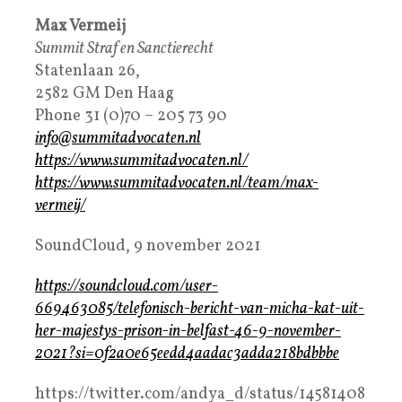
Max Vermeij
Summit Straf en Sanctierecht
Statenlaan 26,
2582 GM Den Haag
Phone 31 (0)70 – 205 73 90
info@summitadvocaten.nl
https://www.summitadvocaten.nl/
https://www.summitadvocaten.nl/team/max-
vermeij/
SoundCloud, 9 november 2021
https://soundcloud.com/user-
669463085/telefonisch-bericht-van-micha-kat-uit-
her-majestys-prison-in-belfast-46-9-november-
2021?si=0f2a0e65eedd4aadac3adda218bdbbbe
https://twitter.com/andya_d/status/14581408