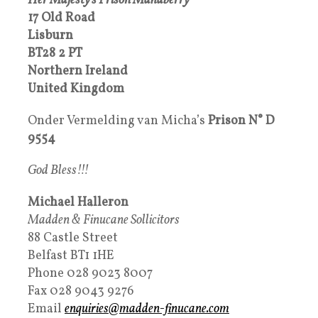
Her Majesty’s Prison Mahaberry
17 Old Road
Lisburn
BT28 2 PT
Northern Ireland
United Kingdom
Onder Vermelding van Micha’s
Prison N°
D
9554
God Bless!!!
Michael Halleron
Madden & Finucane Sollicitors
88 Castle Street
Belfast BT1 1HE
Phone 028 9023 8007
Fax 028 9043 9276
Email
enquiries@madden-finucane.com