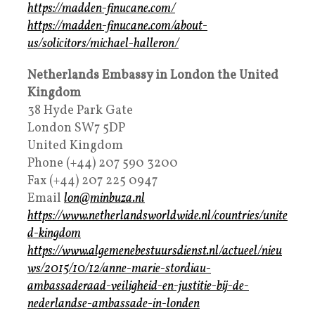
https://madden-finucane.com/
https://madden-finucane.com/about-
us/solicitors/michael-halleron/
Netherlands Embassy in London the United
Kingdom
38 Hyde Park Gate
London SW7 5DP
United Kingdom
Phone (+44) 207 590 3200
Fax (+44) 207 225 0947
Email
lon@minbuza.nl
https://www.netherlandsworldwide.nl/countries/unite
d-kingdom
https://www.algemenebestuursdienst.nl/actueel/nieu
ws/2015/10/12/anne-marie-stordiau-
ambassaderaad-veiligheid-en-justitie-bij-de-
nederlandse-ambassade-in-londen