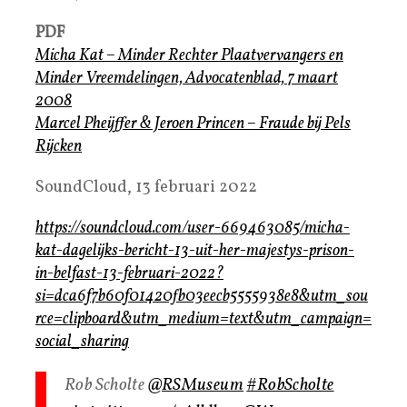
PDF
Micha Kat – Minder Rechter Plaatvervangers en
Minder Vreemdelingen, Advocatenblad, 7 maart
2008
Marcel Pheijffer & Jeroen Princen – Fraude bij Pels
Rijcken
SoundCloud, 13 februari 2022
https://soundcloud.com/user-669463085/micha-
kat-dagelijks-bericht-13-uit-her-majestys-prison-
in-belfast-13-februari-2022?
si=dca6f7b60f01420fb03eecb5555938e8&utm_sou
rce=clipboard&utm_medium=text&utm_campaign=
social_sharing
Rob Scholte
@RSMuseum
#RobScholte