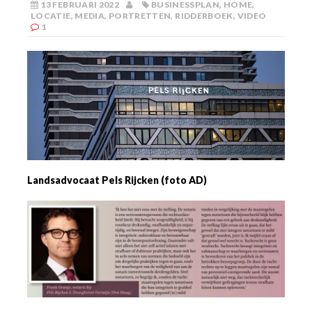
13 FEBRUARI 2022
BUSINESSPLAN
,
HOME
,
LOCATIE
,
MEDIA
,
PORTRETTEN
,
RIDDERBOEK
,
VIDEO
1
Landsadvocaat Pels Rijcken (foto AD)