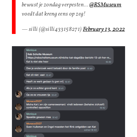
bewust je zondag verpesten…
@RSMuseum
voedt dat kreng eens op zeg!
— silli (@silli433158271)
February 13, 2022