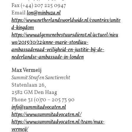
Fax (+44) 207 225 0947
Email
lon@minbuza.nl
https://www.netherlandsworldwide.nl/countries/unite
d-kingdom
https://www.algemenebestuursdienst.nl/actueel/nieu
ws/2015/10/12/anne-marie-stordiau-
ambassaderaad-veiligheid-en-justitie-bij-de-
nederlandse-ambassade-in-londen
Max Vermeij
Summit Straf en Sanctierecht
Statenlaan 26,
2582 GM Den Haag
Phone 31 (0)70 – 205 73 90
info@summitadvocaten.nl
https://www.summitadvocaten.nl/
https://www.summitadvocaten.nl/team/max-
vermeij/