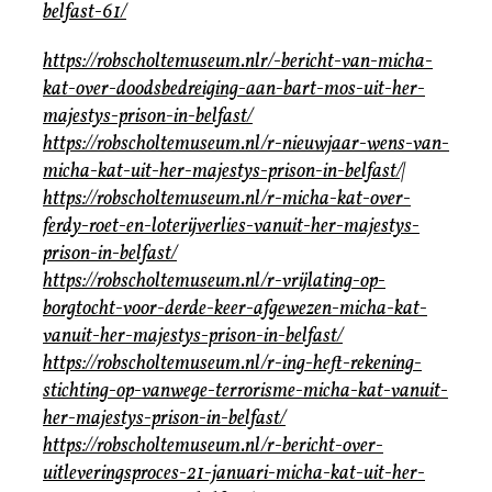
belfast-61/
https://robscholtemuseum.nlr/-bericht-van-micha-
kat-over-doodsbedreiging-aan-bart-mos-uit-her-
majestys-prison-in-belfast/
https://robscholtemuseum.nl/r-nieuwjaar-wens-van-
micha-kat-uit-her-majestys-prison-in-belfast/|
https://robscholtemuseum.nl/r-micha-kat-over-
ferdy-roet-en-loterijverlies-vanuit-her-majestys-
prison-in-belfast/
https://robscholtemuseum.nl/r-vrijlating-op-
borgtocht-voor-derde-keer-afgewezen-micha-kat-
vanuit-her-majestys-prison-in-belfast/
https://robscholtemuseum.nl/r-ing-heft-rekening-
stichting-op-vanwege-terrorisme-micha-kat-vanuit-
her-majestys-prison-in-belfast/
https://robscholtemuseum.nl/r-bericht-over-
uitleveringsproces-21-januari-micha-kat-uit-her-