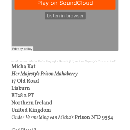
RSMuseum
·
Micha Kat – Dagelijks Bericht (13) uit Her Majesty’s Prison in Belfast, 13 februari 2022
Micha Kat
Her Majesty’s Prison Mahaberry
17 Old Road
Lisburn
BT28 2 PT
Northern Ireland
United Kingdom
Onder Vermelding van Micha’s
Prison
N°
D 9554