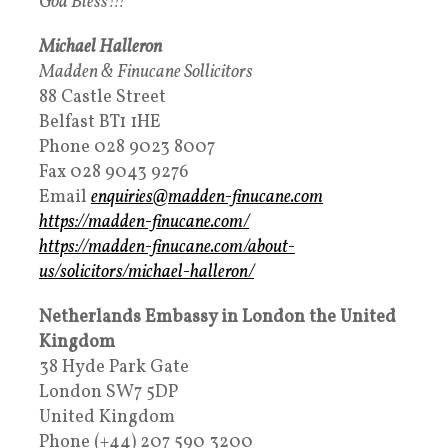
God Bless!!!
Michael Halleron
Madden & Finucane Sollicitors
88 Castle Street
Belfast BT1 1HE
Phone 028 9023 8007
Fax 028 9043 9276
Email
enquiries@madden-finucane.com
https://madden-finucane.com/
https://madden-finucane.com/about-
us/solicitors/michael-halleron/
Netherlands Embassy in London the United
Kingdom
38 Hyde Park Gate
London SW7 5DP
United Kingdom
Phone (+44) 207 590 3200