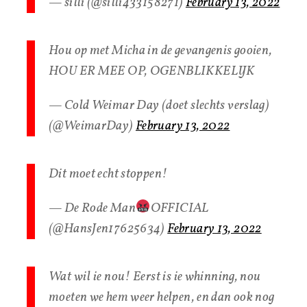
— silli (@silli433158271)
February 13, 2022
Hou op met Micha in de gevangenis gooien,
HOU ER MEE OP, OGENBLIKKELIJK
— Cold Weimar Day (doet slechts verslag)
(@WeimarDay)
February 13, 2022
Dit moet echt stoppen!
— De Rode Man
OFFICIAL
(@HansJen17625634)
February 13, 2022
Wat wil ie nou! Eerst is ie whinning, nou
moeten we hem weer helpen, en dan ook nog