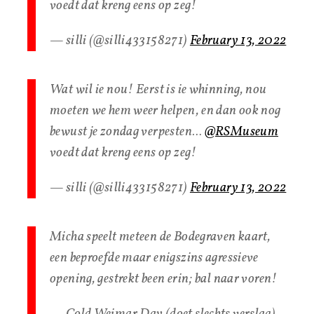
voedt dat kreng eens op zeg!
— silli (@silli433158271)
February 13, 2022
Wat wil ie nou! Eerst is ie whinning, nou
moeten we hem weer helpen, en dan ook nog
bewust je zondag verpesten…
@RSMuseum
voedt dat kreng eens op zeg!
— silli (@silli433158271)
February 13, 2022
Micha speelt meteen de Bodegraven kaart,
een beproefde maar enigszins agressieve
opening, gestrekt been erin; bal naar voren!
— Cold Weimar Day (doet slechts verslag)