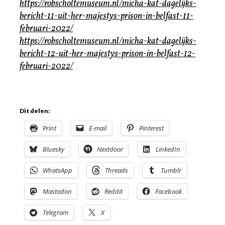
https://robscholtemuseum.nl/micha-kat-dagelijks-
bericht-11-uit-her-majestys-prison-in-belfast-11-
februari-2022/
https://robscholtemuseum.nl/micha-kat-dagelijks-
bericht-12-uit-her-majestys-prison-in-belfast-12-
februari-2022/
Dit delen:
Print
E-mail
Pinterest
Bluesky
Nextdoor
LinkedIn
WhatsApp
Threads
Tumblr
Mastodon
Reddit
Facebook
Telegram
X