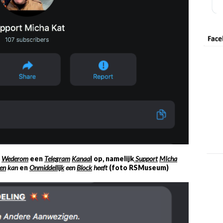
t
Wederom
een
Telegram
Kanaa
l
op, namelijk
Support
MIcha
en
kan
en
Onmiddellijk
een
Block
heeft
(foto RSMuseum)