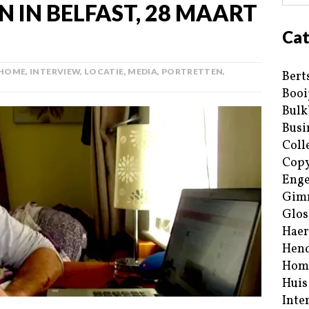
N IN BELFAST, 28 MAART
Cat
HOME
,
INTERVIEW
,
LOCATIE
,
MEDIA
,
PORTRETTEN
,
Bert
Booi
Bulk
Busi
Coll
Copy
Enge
Gim
Glos
Haer
Hend
Hom
Huis
Inte