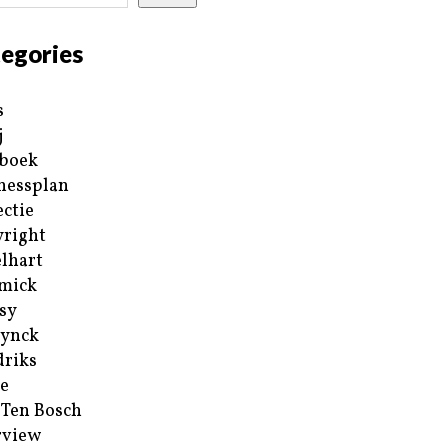
egories
s
j
boek
nessplan
ectie
right
lhart
mick
sy
ynck
riks
e
 Ten Bosch
rview