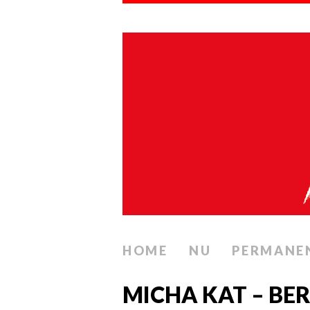
HOME
NU
PERMANE
MICHA KAT – BERI