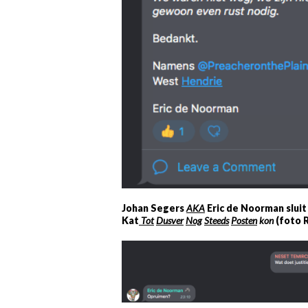
Johan Segers
AKA
Eric de Noorman slui
Kat
Tot
Dusver
Nog
Steeds
Posten
kon
(foto 