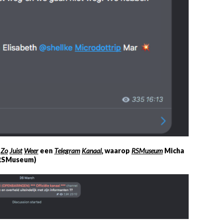
t
Zo
Juist
Weer
een
Telegram
Kanaa
l
, waarop
RSMuseum
Micha
RSMuseum)