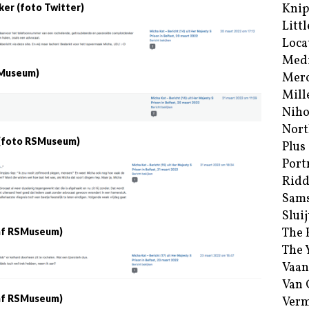
Kni
ker (foto Twitter)
Littl
Loca
Med
SMuseum)
Merc
Mill
Niho
Nort
) (foto RSMuseum)
Plus
Port
Ridd
Sam
Sluij
The 
taf RSMuseum)
The 
Vaan
Van
taf RSMuseum)
Verm