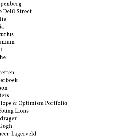
ppenberg
e Delft Street
tie
ia
urius
enium
t
he
retten
erboek
son
ters
Hope & Optimism Portfolio
Young Lions
drager
 Gogh
eer-Lagerveld