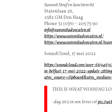
Summit Straf en Sanctierecht
Statenlaan 26,
2582 GM Den Haag
Phone 31 (0)70 – 205 73 90
info@summitadvocaten.nl
https://www.summitadvocaten.nl/
https://www.summitadvocaten.nl/tea
SoundCloud, 17 mei 2022
https://soundcloud.com/user-6694630
in-belfast-17-mei-2022-update-zitting
utm_source=clipboard&utm_medium=
THIS IS WHAT WINNING LO
-dag 263 in een Ierse cel
pic.tw