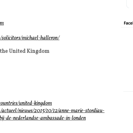
om
solicitors/michael-halleron/
 the United Kingdom
countries/united-kingdom
l/actueel/nieuws/2015/10/12/anne-marie-stordiau-
-bij-de-nederlandse-ambassade-in-londen