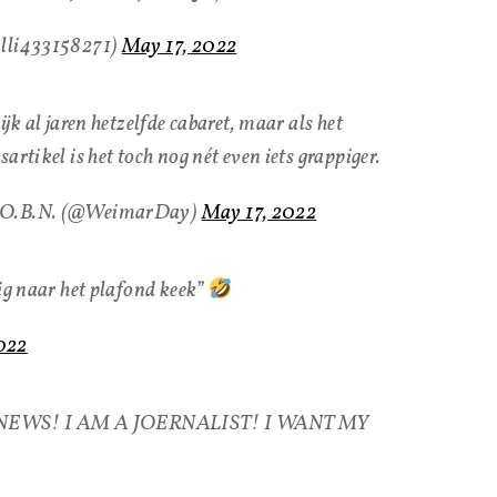
illi433158271)
May 17, 2022
ijk al jaren hetzelfde cabaret, maar als het
artikel is het toch nog nét even iets grappiger.
T.O.B.N. (@WeimarDay)
May 17, 2022
pig naar het plafond keek”
022
NEWS! I AM A JOERNALIST! I WANT MY