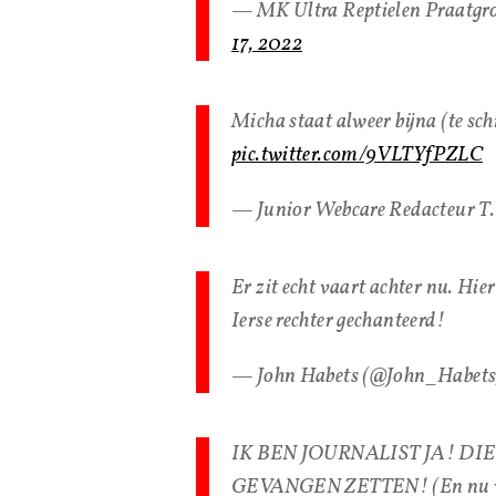
— MK Ultra Reptielen Praatgr
17, 2022
Micha staat alweer bijna (te sc
pic.twitter.com/9VLTYfPZLC
— Junior Webcare Redacteur 
Er zit echt vaart achter nu. Hi
Ierse rechter gechanteerd!
— John Habets (@John_Habet
IK BEN JOURNALIST JA! D
GEVANGEN ZETTEN! (En nu wil