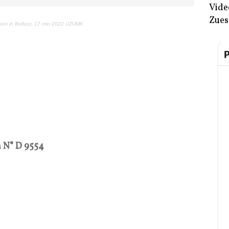
Vide
Zues
rison in Belfast, 17 mei 2022 UZUMK
n
N°
D 9554