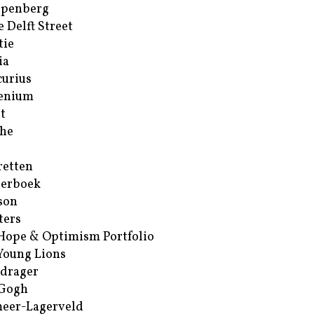
ppenberg
e Delft Street
tie
ia
urius
enium
t
he
retten
erboek
son
ters
Hope & Optimism Portfolio
Young Lions
drager
 Gogh
eer-Lagerveld