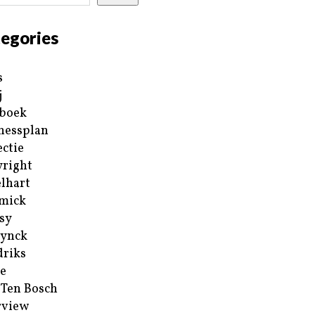
egories
s
j
boek
nessplan
ectie
right
lhart
mick
sy
ynck
riks
e
 Ten Bosch
rview