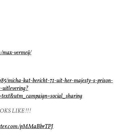
m/max-vermeij/
85/micha-kat-bericht-71-uit-her-majesty-s-prison-
-uitlevering?
text&utm_campaign=social_sharing
OKS LIKE!!!
itter.com/pMMaBbrTPJ