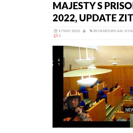
MAJESTY S PRISON
2022, UPDATE ZI
17 MEI 2022
BUSINESSPLAN
,
HO
1