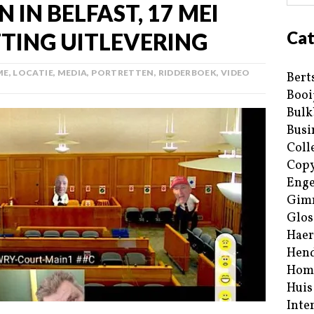
 IN BELFAST, 17 MEI
Cat
TTING UITLEVERING
ME
,
LOCATIE
,
MEDIA
,
PORTRETTEN
,
RIDDERBOEK
,
VIDEO
Bert
Booi
Bulk
Busi
Coll
Copy
Enge
Gim
Glos
Haer
Hend
Hom
Huis
Inte