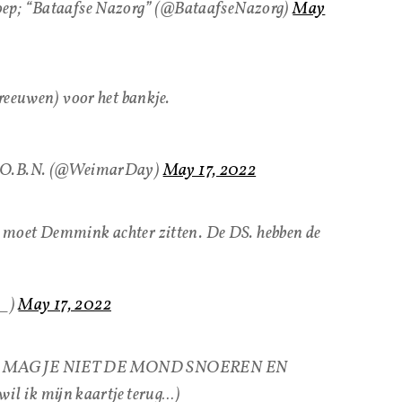
oep; “Bataafse Nazorg” (@BataafseNazorg)
May
hreeuwen) voor het bankje.
T.O.B.N. (@WeimarDay)
May 17, 2022
er moet Demmink achter zitten. De DS. hebben de
s_)
May 17, 2022
IE MAG JE NIET DE MOND SNOEREN EN
 ik mijn kaartje terug…)