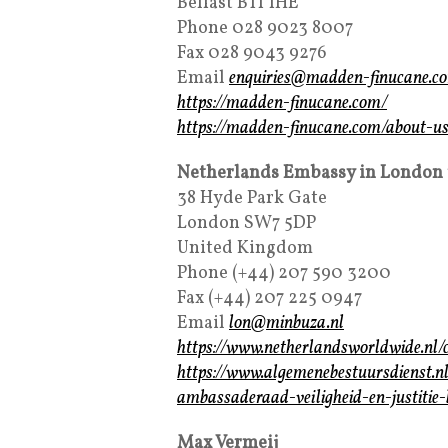
Belfast BT1 1HE
Phone 028 9023 8007
Fax 028 9043 9276
Email
enquiries@madden-finucane.c
https://madden-finucane.com/
https://madden-finucane.com/about-us/
Netherlands Embassy in London
38 Hyde Park Gate
London SW7 5DP
United Kingdom
Phone (+44) 207 590 3200
Fax (+44) 207 225 0947
Email
lon@minbuza.nl
https://www.netherlandsworldwide.nl/
https://www.algemenebestuursdienst.n
ambassaderaad-veiligheid-en-justitie
Max Vermeij