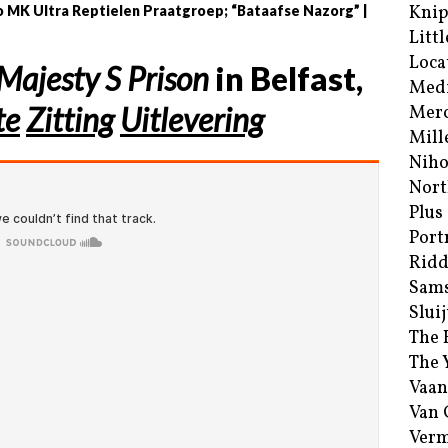
Kni
 MK Ultra Reptielen Praatgroep; “Bataafse Nazorg” |
Littl
Loca
Majesty S Prison
in Belfast,
Med
te
Zitting
Uitlevering
Merc
Mill
Niho
Nort
Plus
Port
Ridd
Sam
Sluij
The 
The 
Vaan
Van
Verm