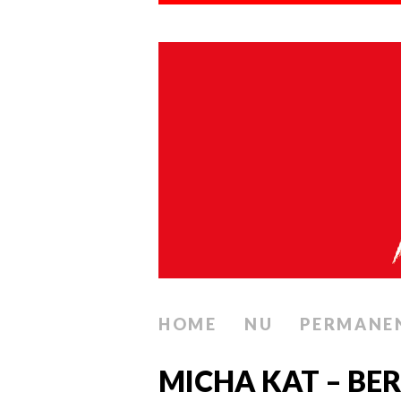
HOME
NU
PERMANE
MICHA KAT – BERI