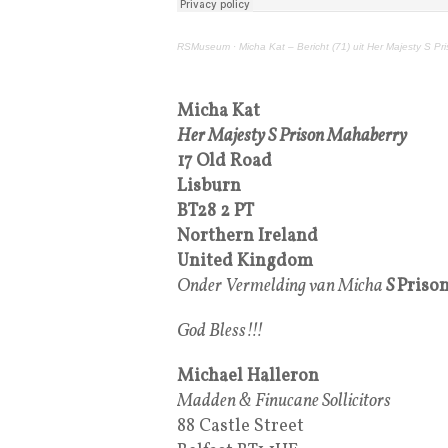
RSMuseum
·
Micha Kat – Bericht (71) uit Her Majesty S P
Micha Kat
Her Majesty S Prison Mahaberry
17 Old Road
Lisburn
BT28 2 PT
Northern Ireland
United Kingdom
Onder Vermelding van Micha
S
Priso
God Bless!!!
Michael Halleron
Madden & Finucane Sollicitors
88 Castle Street