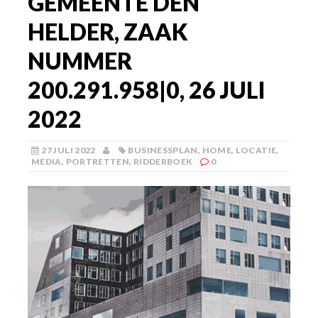
GEMEENTE DEN
HELDER, ZAAK
NUMMER
200.291.958|0, 26 JULI
2022
27 JULI 2022
BUSINESSPLAN
,
HOME
,
LOCATIE
,
MEDIA
,
PORTRETTEN
,
RIDDERBOEK
0