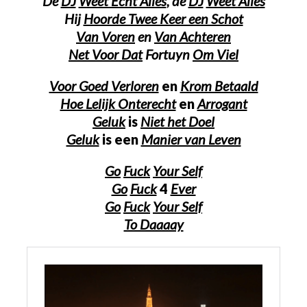
De
DJ
Weet Echt Alles
, de
DJ
Weet Alles
Hij
Hoorde Twee Keer een Schot
Van Voren
en
Van Achteren
Net Voor Dat
Fortuyn
Om Viel
Voor Goed Verloren
en
Krom Betaald
Hoe Lelijk Onterecht
en
Arrogant
Geluk
is
Niet het Doel
Geluk
is een
Manier van Leven
Go
Fuck
Your Self
Go
Fuck
4
Ever
Go
Fuck
Your Self
To Daaaay