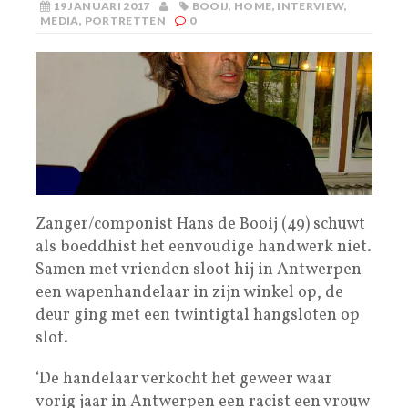
19 JANUARI 2017
BOOIJ
,
HOME
,
INTERVIEW
,
MEDIA
,
PORTRETTEN
0
Zanger/componist Hans de Booij (49) schuwt
als boeddhist het eenvoudige handwerk niet.
Samen met vrienden sloot hij in Antwerpen
een wapenhandelaar in zijn winkel op, de
deur ging met een twintigtal hangsloten op
slot.
‘De handelaar verkocht het geweer waar
vorig jaar in Antwerpen een racist een vrouw