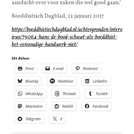
aandacht over voor zaken die wel goed gaan.’
Boeddistisch Dagblad, 12 januari 2017
https://boeddhistischdagblad.nl/achtergronden/interv
iews/79064-hans-de-booij-schuwt-als-boeddhist-
het-eenvoudige-handwerk-niet/
Dit delen:
Print
E-mail
Pinterest
Bluesky
Nextdoor
LinkedIn
WhatsApp
Threads
Tumblr
Mastodon
Reddit
Facebook
Telegram
X