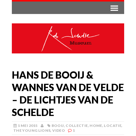
HANS DE BOOIJ &
WANNES VAN DE VELDE
– DE LICHTJES VAN DE
SCHELDE
1 MEI 2015
BOOIJ
,
COLLECTIE
,
HOME
,
LOCATIE
,
THE YOUNG LIONS
,
VIDEO
1