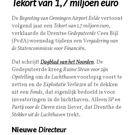
Tekort van 1,7 miljoen euro
De
Begroting van Groningen Airport Eelde
vertoont
volgend jaar een
Tekort van 1,7 miljoen euro
,
verklaarde de Drentse
Gedeputeerde
Cees Bijl
(PvdA) woensdag tijdens een V
ergadering van
de Statencommissie voor Financiën
.
Dat schrijft
Dagblad van het Noorden
. De
Gedeputeerde kreeg
Ruime Steun voor zijn
Opstellin
g om de
Luchthaven
voorlopig voort te
zetten en de
Exploitatie Verliezen
af te dekken
uit een
Fonds
, dat eigenlijk bedoeld is voor
investeringen in de luchthaven. Alleen
SP
e
n
Partij voor de Dieren
zien liever, dat Drenthe de
Stekker uit de Luchthaven
trekt.
Nieuwe
Directeur