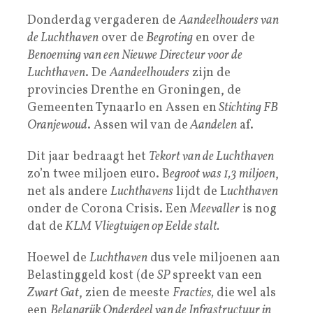
Donderdag vergaderen de
Aandeelhouders van
de Luchthaven
over de
Begroting
en over de
Benoeming van een Nieuwe Directeur voor de
Luchthaven
. De
Aandeelhouders
zijn de
provincies Drenthe en Groningen, de
Gemeenten Tynaarlo en Assen en
Stichting FB
Oranjewoud
. Assen wil van de
Aandelen
af.
Dit jaar bedraagt het
Tekort van de Luchthaven
zo’n twee miljoen euro. B
egroot was 1,3 miljoen
,
net als andere
Luchthavens
lijdt de L
uchthaven
onder de Corona Crisis. Een
Meevaller
is nog
dat de
KLM Vliegtuigen op Eelde stalt.
Hoewel de
Luchthaven
dus vele miljoenen aan
Belastinggeld kost (de
SP
spreekt van een
Zwart Gat
, zien de meeste
Fracties,
die wel als
een
Belangrijk Onderdeel van de Infrastructuur in