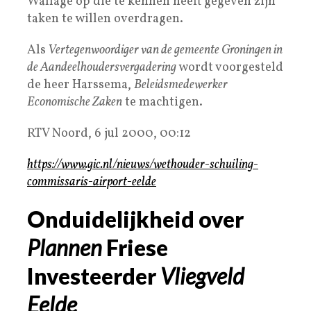
Wallage op die te kennen heeft gegeven zijn
taken te willen overdragen.
Als
Vertegenwoordiger van de gemeente Groningen in
de Aandeelhoudersvergadering
wordt voorgesteld
de heer Harssema,
Beleidsmedewerker
Economische Zaken
te machtigen.
RTV Noord, 6 jul 2000, 00:12
https://www.gic.nl/nieuws/wethouder-schuiling-
commissaris-airport-eelde
Onduidelijkheid over
Plannen
Friese
Investeerder
Vliegveld
Eelde