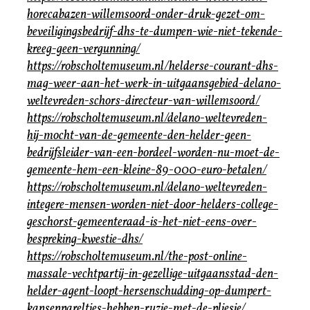
horecabazen-willemsoord-onder-druk-gezet-om-
beveiligingsbedrijf-dhs-te-dumpen-wie-niet-tekende-
kreeg-geen-vergunning/
https://robscholtemuseum.nl/helderse-courant-dhs-
mag-weer-aan-het-werk-in-uitgaansgebied-delano-
weltevreden-schors-directeur-van-willemsoord/
https://robscholtemuseum.nl/delano-weltevreden-
hij-mocht-van-de-gemeente-den-helder-geen-
bedrijfsleider-van-een-bordeel-worden-nu-moet-de-
gemeente-hem-een-kleine-89-000-euro-betalen/
https://robscholtemuseum.nl/delano-weltevreden-
integere-mensen-worden-niet-door-helders-college-
geschorst-gemeenteraad-is-het-niet-eens-over-
bespreking-kwestie-dhs/
https://robscholtemuseum.nl/the-post-online-
massale-vechtpartij-in-gezellige-uitgaansstad-den-
helder-agent-loopt-hersenschudding-op-dumpert-
kansenpareltjes-hebben-ruzie-met-de-pliesie/