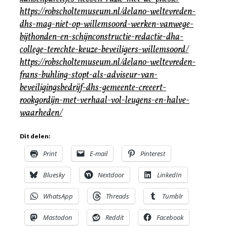
https://robscholtemuseum.nl/delano-weltevreden-
dhs-mag-niet-op-willemsoord-werken-vanwege-
bijthonden-en-schijnconstructie-redactie-dha-
college-terechte-keuze-beveiligers-willemsoord/
https://robscholtemuseum.nl/delano-weltevreden-
frans-buhling-stopt-als-adviseur-van-
beveiligingsbedrijf-dhs-gemeente-creeert-
rookgordijn-met-verhaal-vol-leugens-en-halve-
waarheden/
Dit delen:
Print
E-mail
Pinterest
Bluesky
Nextdoor
LinkedIn
WhatsApp
Threads
Tumblr
Mastodon
Reddit
Facebook