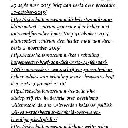
23-september-2015-brief-aan-berts-over-procedure-
27-oktober-2015/
https://robscholtemuseum.nl/dick-berts-mail-aan-
klantcontact-centrum-gemeente-den-helder-met-
antwoordformulier-hoorzitting-31-oktober-2015-
klantcontact-centrum-den-helder-mail-aan-dick-
berts-2-november-2015/
https://robscholtemuseum.nl/koen-schuiling-
burgemeester-brief-aan-dick-berts-24-februari-
2016-commissie-bezwaarschriften-gemeente-den-
helder-advies-aan-schuiling-inzake-bezwaarschrift-
d-a-berts-9-januari-2016/
https://robscholtemuseum.nl/redactie-dha-
stadspartij-eist-helderheid-over-beveiliging-
willemsoord-delano-weltevreden-helderse-politiek-
wil-van-stadsbestuur-openheid-over-weren-
beveiligingsbedrijf-dhs/
https://robscholtemuseum.nl/delano-weltevreden-