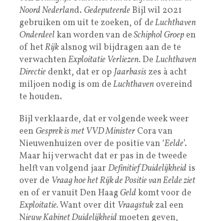
Noord Nederlan
d.
Gedeputeerde
Bijl wil 2021
gebruiken om uit te zoeken, of d
e Luchthaven
Onderdeel
kan worden van de
Schiphol Groep
en
of het
Rijk
alsnog wil bijdragen aan de te
verwachten
Exploitatie Verliezen.
De
Luchthaven
Directie
denkt, dat er op
Jaarbasis
zes à acht
miljoen nodig is om de
Luchthaven
overeind
te houden.
Bijl verklaarde, dat er volgende week weer
een
Gesprek is met VVD Minister
Cora van
Nieuwenhuizen over de positie van ‘
Eelde
’.
Maar hij verwacht dat er pas in de tweede
helft van volgend jaar
Definitief Duidelijkheid
is
over de
Vraag hoe het Rijk de Positie van Eelde ziet
en of er vanuit Den Haag
Geld
komt voor de
Exploitatie.
Want over dit
Vraagstuk
zal een
N
ieuw Kabinet Duidelijkheid
moeten geven,