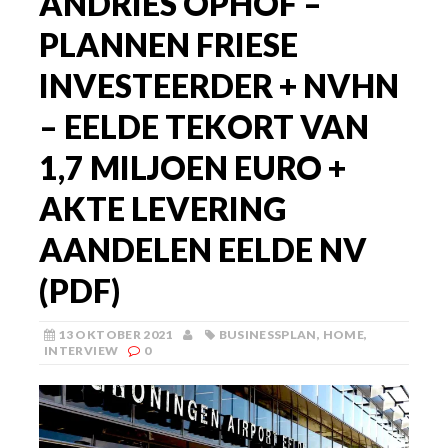
ANDRIES OPHOF –
PLANNEN FRIESE
INVESTEERDER + NVHN
– EELDE TEKORT VAN
1,7 MILJOEN EURO +
AKTE LEVERING
AANDELEN EELDE NV
(PDF)
13 OKTOBER 2021
BUSINESSPLAN
,
HOME
,
INTERVIEW
0