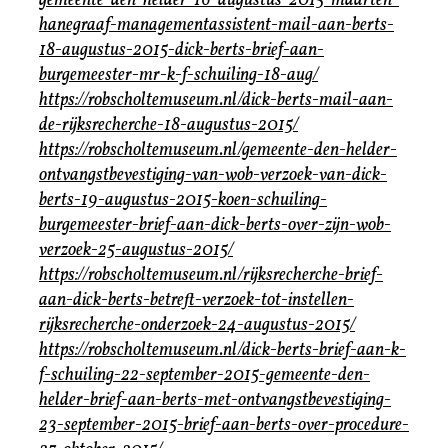
gemeente-den-helder-16-augustus-2015-maarten-
hanegraaf-managementassistent-mail-aan-berts-
18-augustus-2015-dick-berts-brief-aan-
burgemeester-mr-k-f-schuiling-18-aug/
https://robscholtemuseum.nl/dick-berts-mail-aan-
de-rijksrecherche-18-augustus-2015/
https://robscholtemuseum.nl/gemeente-den-helder-
ontvangstbevestiging-van-wob-verzoek-van-dick-
berts-19-augustus-2015-koen-schuiling-
burgemeester-brief-aan-dick-berts-over-zijn-wob-
verzoek-25-augustus-2015/
https://robscholtemuseum.nl/rijksrecherche-brief-
aan-dick-berts-betreft-verzoek-tot-instellen-
rijksrecherche-onderzoek-24-augustus-2015/
https://robscholtemuseum.nl/dick-berts-brief-aan-k-
f-schuiling-22-september-2015-gemeente-den-
helder-brief-aan-berts-met-ontvangstbevestiging-
23-september-2015-brief-aan-berts-over-procedure-