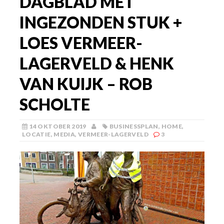
DAGBLAD MET
INGEZONDEN STUK +
LOES VERMEER-
LAGERVELD & HENK
VAN KUIJK – ROB
SCHOLTE
14 OKTOBER 2019
BUSINESSPLAN
,
HOME
,
LOCATIE
,
MEDIA
,
VERMEER-LAGERVELD
3