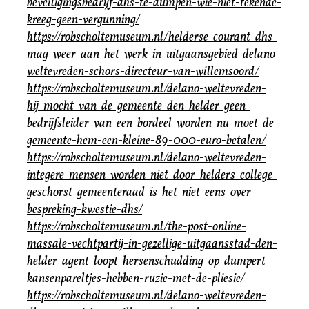
beveiligingsbedrijf-dhs-te-dumpen-wie-niet-tekende-
kreeg-geen-vergunning/
https://robscholtemuseum.nl/helderse-courant-dhs-
mag-weer-aan-het-werk-in-uitgaansgebied-delano-
weltevreden-schors-directeur-van-willemsoord/
https://robscholtemuseum.nl/delano-weltevreden-
hij-mocht-van-de-gemeente-den-helder-geen-
bedrijfsleider-van-een-bordeel-worden-nu-moet-de-
gemeente-hem-een-kleine-89-000-euro-betalen/
https://robscholtemuseum.nl/delano-weltevreden-
integere-mensen-worden-niet-door-helders-college-
geschorst-gemeenteraad-is-het-niet-eens-over-
bespreking-kwestie-dhs/
https://robscholtemuseum.nl/the-post-online-
massale-vechtpartij-in-gezellige-uitgaansstad-den-
helder-agent-loopt-hersenschudding-op-dumpert-
kansenpareltjes-hebben-ruzie-met-de-pliesie/
https://robscholtemuseum.nl/delano-weltevreden-