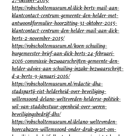
27-oktober-2015/
https://robscholtemuseum.nl/dick-berts-mail-aan-
klantcontact-centrum-gemeente-den-helder-met-
antwoordformulier-hoorzitting-31-oktober-2015-
klantcontact-centrum-den-helder-mail-aan-dick-
berts-2-november-2015/
https://robscholtemuseum.nl/koen-schuiling-
burgemeester-brief-aan-dick-berts-24-februari-
2016-commissie-bezwaarschriften-gemeente-den-
helder-advies-aan-schuiling-inzake-bezwaarschrift-
d-a-berts-9-januari-2016/
https://robscholtemuseum.nl/redactie-dha-
stadspartij-eist-helderheid-over-beveiliging-
willemsoord-delano-weltevreden-helderse-politiek-
wil-van-stadsbestuur-openheid-over-weren-
beveiligingsbedrijf-dhs/
https://robscholtemuseum.nl/delano-weltevreden-
horecabazen-willemsoord-onder-druk-gezet-om-