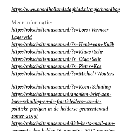
https://www.noordhollandsdagblad.nl/regio/noordkop
Meer informatie:
https://robscholtemuseum.nl/?s=Loes+Vermeer-
Lagerveld
https://robscholtemuseum.nl/?s=Henk+van+Kuijk
https://robscholtemuseum.nl/?s=Klaas+Selie
https://robscholtemuseum.nl/?s=Olga+Selie
https://robscholtemuseum.nl/?s=Pieter+Kos
https://robscholtemuseum.nl/?s=Michiel+Wouters
https://robscholtemuseum.nl/?s=Koen+Schuiling
https://robscholtemuseum.nl/anoniem-brief-aan-
koen-schuiling-en-de-fractieleiders-van-de-
politieke-partijen-in-de-helderse-gemeenteraad-
zomer-2015/
https://robscholtemuseum.nl/dick-berts-mail-aan-