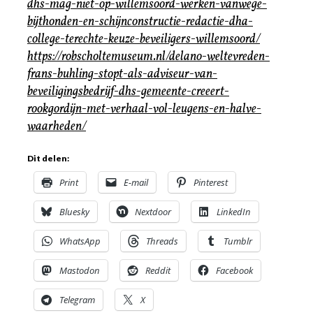
dhs-mag-niet-op-willemsoord-werken-vanwege-
bijthonden-en-schijnconstructie-redactie-dha-
college-terechte-keuze-beveiligers-willemsoord/
https://robscholtemuseum.nl/delano-weltevreden-
frans-buhling-stopt-als-adviseur-van-
beveiligingsbedrijf-dhs-gemeente-creeert-
rookgordijn-met-verhaal-vol-leugens-en-halve-
waarheden/
Dit delen:
Print
E-mail
Pinterest
Bluesky
Nextdoor
LinkedIn
WhatsApp
Threads
Tumblr
Mastodon
Reddit
Facebook
Telegram
X