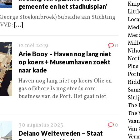
Kni
gemeente en het stadhuisplan’
Littl
George Stoekenbroek) Subsidie aan Stichting
Loca
 VVD:
[...]
Med
Merc
Mill
12 mei 2019
0
Niho
Arie Booy – Haven nog lang niet
Nort
op koers + Museumhaven zoekt
Plus
naar kade
Port
Haven nog lang niet op koers Olie en
Ridd
gas offshore is nog steeds core
Sam
business van de Port. Het gaat niet
Sluij
The 
The 
Vaan
30 augustus 2023
0
Van
Delano Weltevreden – Staat
Verm