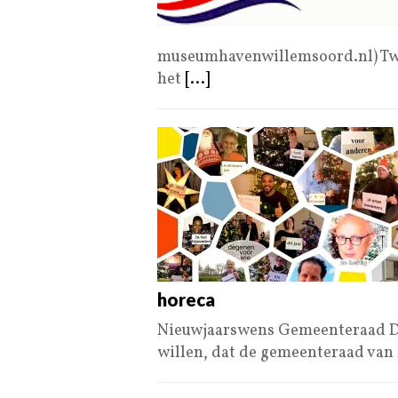
museumhavenwillemsoord.nl) Twe
het
[...]
horeca
Nieuwjaarswens Gemeenteraad Den
willen, dat de gemeenteraad va