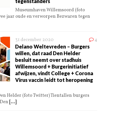
tegenstanders
Museumhaven Willemsoord (foto
e jaar oude en verworpen Bezwaren tegen
31 december 2020
4
Delano Weltevreden – Burgers
willen, dat raad Den Helder
besluit neemt over stadhuis
Willemsoord + Burgerinitiatief
afwijzen, vindt College + Corona
Virus vaccin leidt tot heropening
 Helder (foto Twitter) Tientallen burgers
n Den
[...]