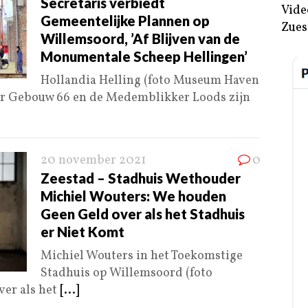
Secretaris verbiedt
Vide
Gemeentelijke Plannen op
Zues
Willemsoord, ’Af Blijven van de
Monumentale Scheep Hellingen’
Hollandia Helling (foto Museum Haven
er Gebouw 66 en de Medemblikker Loods zijn
20 november 2021
0
Zeestad – Stadhuis Wethouder
Michiel Wouters: We houden
Geen Geld over als het Stadhuis
er Niet Komt
Michiel Wouters in het Toekomstige
Stadhuis op Willemsoord (foto
er als het
[...]