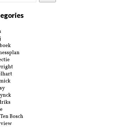
egories
s
j
boek
nessplan
ectie
right
lhart
mick
sy
ynck
riks
e
 Ten Bosch
rview