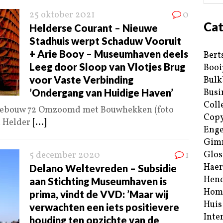
25 oktober 2021
0
Cat
Helderse Courant – Nieuwe
Stadhuis werpt Schaduw Vooruit
+ Arie Booy – Museumhaven deels
Bert
Leeg door Sloop van Vlotjes Brug
Booi
voor Vaste Verbinding
Bulk
’Ondergang van Huidige Haven’
Busi
Coll
 Gebouw 72 Omzoomd met Bouwhekken (foto
Copy
n Helder
[...]
Enge
Gim
Glos
5 december 2020
1
Haer
Delano Weltevreden – Subsidie
Hend
aan Stichting Museumhaven is
Hom
prima, vindt de VVD: ’Maar wij
Huis
verwachten een iets positievere
Inte
houding ten opzichte van de