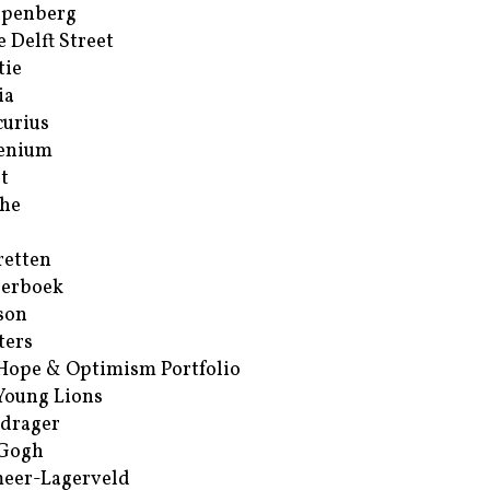
ppenberg
e Delft Street
tie
ia
urius
enium
t
he
retten
erboek
son
ters
Hope & Optimism Portfolio
Young Lions
drager
 Gogh
eer-Lagerveld