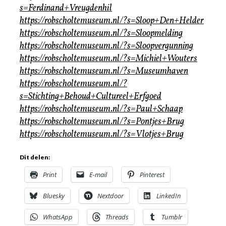
s=Ferdinand+Vreugdenhil
https://robscholtemuseum.nl/?s=Sloop+Den+Helder
https://robscholtemuseum.nl/?s=Sloopmelding
https://robscholtemuseum.nl/?s=Sloopvergunning
https://robscholtemuseum.nl/?s=Michiel+Wouters
https://robscholtemuseum.nl/?s=Museumhaven
https://robscholtemuseum.nl/?
s=Stichting+Behoud+Cultureel+Erfgoed
https://robscholtemuseum.nl/?s=Paul+Schaap
https://robscholtemuseum.nl/?s=Pontjes+Brug
https://robscholtemuseum.nl/?s=Vlotjes+Brug
Dit delen:
Print
E-mail
Pinterest
Bluesky
Nextdoor
LinkedIn
WhatsApp
Threads
Tumblr