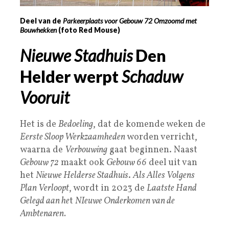
Deel van de
Parkeerplaats voor Gebouw 72 Omzoomd met
Bouwhekken
(foto Red Mouse)
Nieuwe Stadhuis
Den
Helder werpt
Schaduw
Vooruit
Het is de
Bedoeling
, dat de komende weken de
Eerste Sloop Werkzaamheden
worden verricht,
waarna de
Verbouwing
gaat beginnen. Naast
Gebouw 72
maakt ook
Gebouw 66
deel uit van
het
Nieuwe Helderse Stadhuis
.
Als Alles Volgens
Plan Verloopt
, wordt in 2023 de
Laatste Hand
Gelegd aan he
t
NIeuwe Onderkomen van de
Ambtenaren.