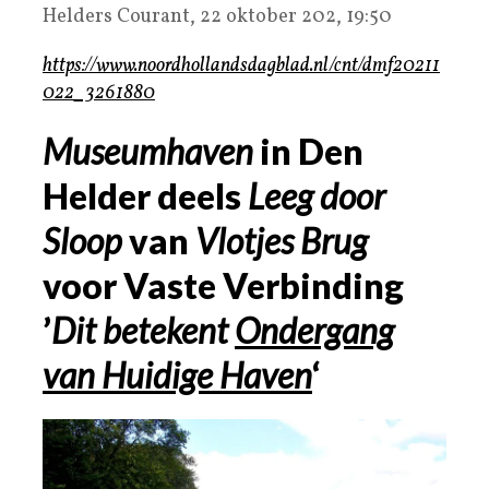
Helders Courant, 22 oktober 202, 19:50
https://www.noordhollandsdagblad.nl/cnt/dmf20211
022_3261880
Museumhaven
in Den
Helder deels
Leeg door
Sloop
van
Vlotjes Brug
voor Vaste Verbinding
’
Dit betekent
Ondergang
van Huidige Haven
‘