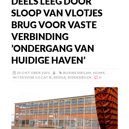
DEELS LEEG DOOR
SLOOP VAN VLOTJES
BRUG VOOR VASTE
VERBINDING
’ONDERGANG VAN
HUIDIGE HAVEN’
25 OKTOBER 2021
BUSINESSPLAN
,
HOME
,
INTERVIEW
,
LOCATIE
,
MEDIA
,
RIDDERBOEK
0