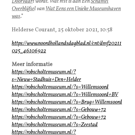
Doorvaar
t wordt. Wat rest is dan Een
Schamel
Overblijfse
l van
Wat Eens een Unieke Museumhaven
was
.”
Helderse Courant, 25 oktober 2021, 10:58
https://www.noordhollandsdagblad.nl/cnt/dmf20211
025_46106922
Meer informatie
https://robscholtemuseum.nl/?
s=Nieuw+Stadhuis+Den+Helder
https://robscholtemuseum.nl/?s=Willemsoord
https://robscholtemuseum.nl/?s=Willemsoord+BV
https://robscholtemuseum.nl/?s=Brug+Willemsoord
https://robscholtemuseum.nl/?s=Gebouw+72
https://robscholtemuseum.nl/?s=Gebouw+72
https://robscholtemuseum.nl/?s=Zeestad
https://robscholtemuseum.nl/?