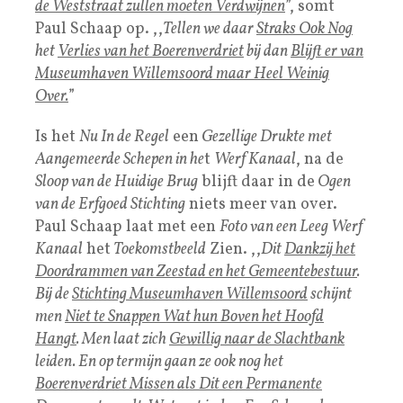
de Weststraat zullen moeten Verdwijnen
”, somt
Paul Schaap op. ,,
Tellen we daar
Straks Ook Nog
het
Verlies van het Boerenverdriet
bij dan
Blijft er van
Museumhaven Willemsoord maar Heel Weinig
Over.
”
Is het
Nu In de Regel
een
Gezellige Drukte met
Aangemeerde Schepen in he
t
Werf Kanaal
, na de
Sloop van de Huidige Brug
blijft daar in de
Ogen
van de Erfgoed Stichting
niets meer van over.
Paul Schaap laat met een
Foto van een Leeg Werf
Kanaal
het
Toekomstbeeld
Zien. ,,
Dit
Dankzij het
Doordrammen van Zeestad en het Gemeentebestuur
.
Bij de
Stichting Museumhaven Willemsoord
schijnt
men
Niet te Snappen Wat hun Boven het Hoofd
Hangt
. Men laat zich
Gewillig naar de Slachtbank
leiden. En op termijn gaan ze ook nog het
Boerenverdriet Missen als Dit een Permanente