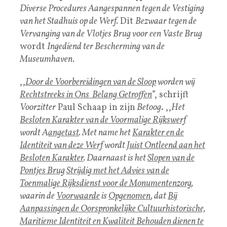
Diverse Procedures Aangespannen tegen de Vestiging
van het Stadhuis op de Werf.
Dit
Bezwaar tegen de
Vervanging van de Vlotjes Brug voor een Vaste Brug
wordt
Ingediend ter Bescherming van de
Museumhaven.
,,
Door de Voorbereidingen van de Sloop
worden wij
Rechtstreeks in Ons Belang Getroffen
”, schrijft
Voorzitter
Paul Schaap in zijn
Betoog
. ,,
Het
Besloten Karakter van de Voormalige Rijkswerf
wordt A
angetast
. Met name het
Karakter en de
Identiteit van deze Werf
wordt
Juist Ontleend aan het
Besloten Karakter
. Daarnaast is het
Slopen van de
Pontjes Brug
Strijdig met het Advies van de
Toenmalige Rijksdienst voor de Monumentenzorg
,
waarin de
Voorwaarde
is
Opgenomen
, dat
Bij
Aanpassingen de Oorspronkelijke Cultuurhistorische,
Maritieme Identiteit en Kwaliteit Behouden dienen te