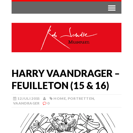
HARRY VAANDRAGER –
FEUILLETON (15 & 16)
12 JULI 2015
HOME
,
PORTRETTEN
,
VAANDRAGER
0