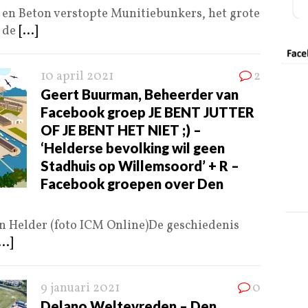
en Beton verstopte Munitiebunkers, het grote
 de
[...]
10 april 2021
2
Geert Buurman, Beheerder van
Facebook groep JE BENT JUTTER
OF JE BENT HET NIET ;) –
‘Helderse bevolking wil geen
Stadhuis op Willemsoord’ + R –
Facebook groepen over Den
n Helder (foto ICM Online)De geschiedenis
...]
9 januari 2021
0
Delano Weltevreden – Den