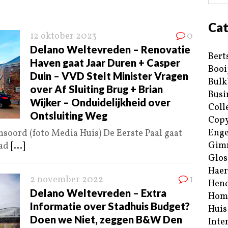
Cat
12 oktober 2023
0
Delano Weltevreden – Renovatie
Bert
Haven gaat Jaar Duren + Casper
Booi
Duin – VVD Stelt Minister Vragen
Bulk
over Af Sluiting Brug + Brian
Busi
Wijker – Onduidelijkheid over
Coll
Ontsluiting Weg
Copy
Enge
soord (foto Media Huis) De Eerste Paal gaat
Gim
aad
[...]
Glos
Haer
2 november 2022
1
Hend
Delano Weltevreden – Extra
Hom
Informatie over Stadhuis Budget?
Huis
Doen we Niet, zeggen B&W Den
Inte