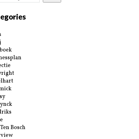
egories
s
j
boek
nessplan
ectie
right
lhart
mick
sy
ynck
riks
e
 Ten Bosch
rview