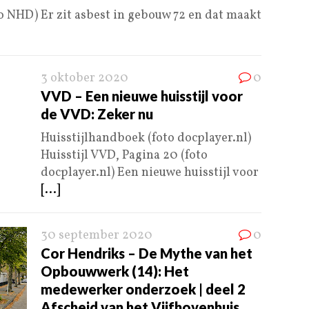
to NHD) Er zit asbest in gebouw 72 en dat maakt
3 oktober 2020
0
VVD – Een nieuwe huisstijl voor
de VVD: Zeker nu
Huisstijlhandboek (foto docplayer.nl)
Huisstijl VVD, Pagina 20 (foto
docplayer.nl) Een nieuwe huisstijl voor
[...]
30 september 2020
0
Cor Hendriks – De Mythe van het
Opbouwwerk (14): Het
medewerker onderzoek | deel 2
Afscheid van het Vijfhovenhuis