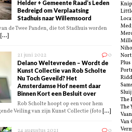
Helder + Gemeente Raad’s Leden
Kni
Bedreigd om Verplaatsing
Littl
Stadhuis naar Willemsoord
Loca
Med
an de Twee Panden, die tot Stadhuis worden
Merc
a
[...]
Mill
Niho
21 juni 2022
0
Nort
Delano Weltevreden – Wordt de
Plus
Port
Kunst Collectie van Rob Scholte
Ridd
Nu Toch Geveild? Het
Sam
Amsterdamse Hof neemt daar
Sluij
Binnen Kort een Besluit over
The 
Rob Scholte hoopt op een voor hem
The 
ende Veiling van zijn Kunst Collectie (foto
[...]
Vaan
Van
Verm
24 augustus 2021
0