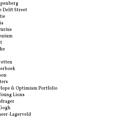
ppenberg
e Delft Street
tie
ia
urius
enium
t
he
retten
erboek
son
ters
Hope & Optimism Portfolio
Young Lions
drager
 Gogh
eer-Lagerveld