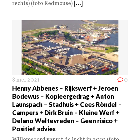
rechts) (foto Redmouse)
[...]
8 mei 2021
0
Henny Abbenes – Rijkswerf + Jeroen
Bodewus – Kopieergedrag + Anton
Launspach – Stadhuis + Cees Ròndel –
Campers + Dirk Bruin – Kleine Werf +
Delano Weltevreden – Geen risico +
Positief advies
Willemsoord vanuit de lucht in 2010 (foto