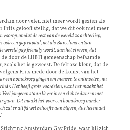
erdam door velen niet meer wordt gezien als
 Frits gelooft stellig, dat we dit ook niet meer
in voorop, omdat de rest van de wereld zo achterliep,
is ook een gay capital, net als Barcelona en San
n de wereld gay friendly wordt, dan het streven, dat
k de door de LHBTI gemeenschap befaamde
 zoals het is geweest. De felroze kleur, dat de
t volgens Frits mede door de komst van het
 naar een homokroeg gingen om mensen te ontmoeten, nu
indr. Het heeft grote voordelen, want het maakt het
. Veel jongeren staan liever in een club te dansen met
bar gaan. Dit maakt het voor een homokroeg minder
ch zal er altijd wel behoefte aan blijven, dus helemaal
.”
n Stichting Amsterdam Gay Pride, waar hij zich