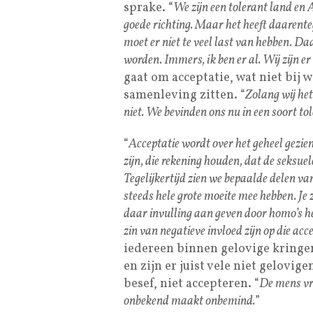
sprake. “
We zijn een tolerant land en 
goede richting. Maar het heeft daarenteg
moet er niet te veel last van hebben. Daa
worden. Immers, ik ben er al. Wij zijn er 
gaat om acceptatie, wat niet bij 
samenleving zitten. “
Zolang wij het
niet. We bevinden ons nu in een soort to
“
Acceptatie wordt over het geheel gezien
zijn, die rekening houden, dat de seksue
Tegelijkertijd zien we bepaalde delen va
steeds hele grote moeite mee hebben. Je 
daar invulling aan geven door homo’s het
zin van negatieve invloed zijn op die acce
iedereen binnen gelovige kringen
en zijn er juist vele niet gelovig
besef, niet accepteren. “
De mens vre
onbekend maakt onbemind.
”