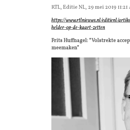
RTL, Editie NL, 29 mei 2019 11:21
https://www.rtlnieuws.nl/editienl/art
helder-op-de-kaart-zetten
Frits Huffnagel: “Volstrekte acce
meemaken”