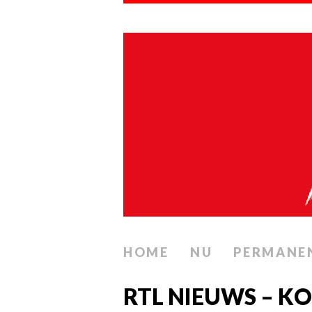
HOME
NU
PERMANE
RTL NIEUWS – KO