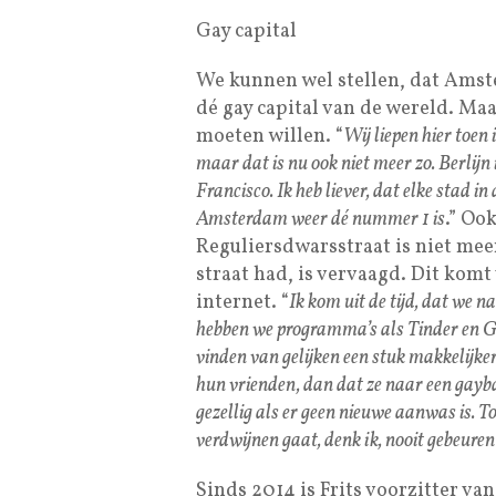
Gay capital
We kunnen wel stellen, dat Amst
dé gay capital van de wereld. Maar
moeten willen. “
Wij liepen hier toen 
maar dat is nu ook niet meer zo. Berlijn 
Francisco. Ik heb liever, dat elke stad i
Amsterdam weer dé nummer 1 is
.” Oo
Reguliersdwarsstraat is niet meer,
straat had, is vervaagd. Dit kom
internet. “
Ik kom uit de tijd, dat we
hebben we programma’s als Tinder en Gr
vinden van gelijken een stuk makkelijker
hun vrienden, dan dat ze naar een gay
gezellig als er geen nieuwe aanwas is. To
verdwijnen gaat, denk ik, nooit gebeuren
Sinds 2014 is Frits voorzitter va