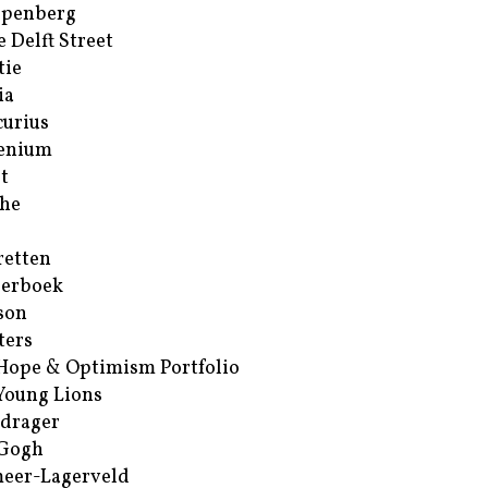
ppenberg
e Delft Street
tie
ia
urius
enium
t
he
retten
erboek
son
ters
Hope & Optimism Portfolio
Young Lions
drager
 Gogh
eer-Lagerveld