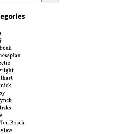
egories
s
j
boek
nessplan
ectie
right
lhart
mick
sy
ynck
riks
e
 Ten Bosch
rview