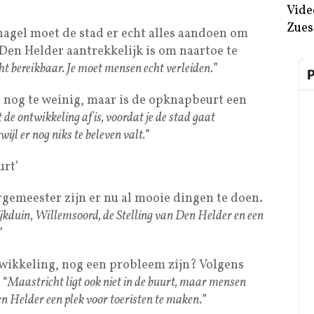
Vide
Zues
nagel moet de stad er echt alles aandoen om
Den Helder aantrekkelijk is om naartoe te
echt bereikbaar. Je moet mensen echt verleiden.
”
 nog te weinig, maar is de opknapbeurt een
t de ontwikkeling af is, voordat je de stad gaat
jl er nog niks te beleven valt.
”
urt’
rgemeester zijn er nu al mooie dingen te doen.
ijkduin, Willemsoord, de Stelling van Den Helder en een
”
twikkeling, nog een probleem zijn? Volgens
 “
Maastricht ligt ook niet in de buurt, maar mensen
n Helder een plek voor toeristen te maken.
”