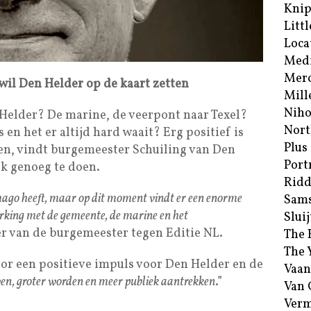
Kni
Littl
Loca
Med
Merc
wil Den Helder op de kaart zetten
Mill
Niho
 Helder? De marine, de veerpont naar Texel?
Nort
 en het er altijd hard waait? Erg positief is
Plus
ren, vindt burgemeester Schuiling van Den
Port
jk genoeg te doen.
Ridd
mago heeft, maar op dit moment vindt er een enorme
Sam
king met de gemeente, de marine en het
Sluij
ter van de burgemeester tegen Editie NL.
The 
The 
or een positieve impuls voor Den Helder en de
Vaan
en, groter worden en meer publiek aantrekken
.”
Van
Verm