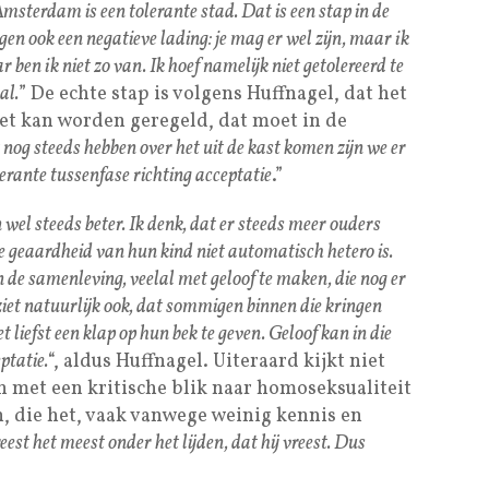
Amsterdam is een tolerante stad. Dat is een stap in de
en ook een negatieve lading: je mag er wel zijn, maar ik
r ben ik niet zo van. Ik hoef namelijk niet getolereerd te
al.
” De echte stap is volgens Huffnagel, dat het
wet kan worden geregeld, dat moet in de
 nog steeds hebben over het uit de kast komen zijn we er
lerante tussenfase richting acceptatie
.”
 wel steeds beter. Ik denk, dat er steeds meer ouders
le geaardheid van hun kind niet automatisch hetero is.
n de samenleving, veelal met geloof te maken, die nog er
ziet natuurlijk ook, dat sommigen binnen die kringen
 liefst een klap op hun bek te geven. Geloof kan in die
ptatie.
“, aldus Huffnagel. Uiteraard kijkt niet
 met een kritische blik naar homoseksualiteit
en, die het, vaak vanwege weinig kennis en
est het meest onder het lijden, dat hij vreest. Dus