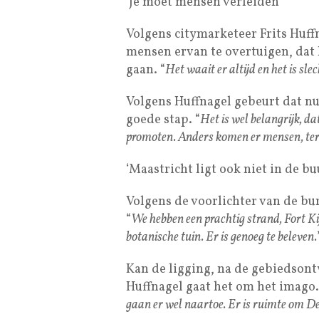
‘Je moet mensen verleiden’
Volgens citymarketeer Frits Huff
mensen ervan te overtuigen, dat 
gaan. “
Het waait er altijd en het is sl
Volgens Huffnagel gebeurt dat nu
goede stap. “
Het is wel belangrijk, da
promoten. Anders komen er mensen, terwi
‘Maastricht ligt ook niet in de bu
Volgens de voorlichter van de bu
“
We hebben een prachtig strand, Fort K
botanische tuin. Er is genoeg te beleven.
Kan de ligging, na de gebiedson
Huffnagel gaat het om het imago.
gaan er wel naartoe. Er is ruimte om De