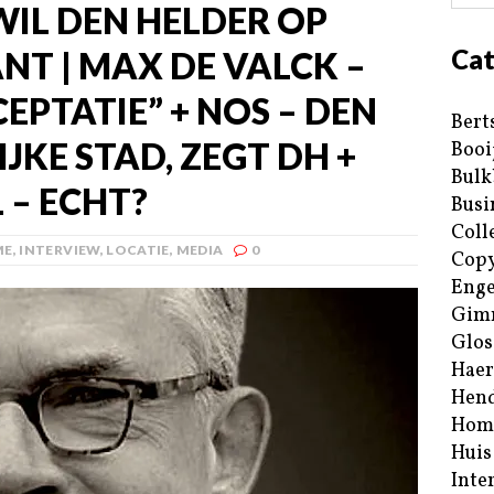
IL DEN HELDER OP
Cat
NT | MAX DE VALCK –
EPTATIE” + NOS – DEN
Bert
IJKE STAD, ZEGT DH +
Booi
Bulk
– ECHT?
Busi
Coll
ME
,
INTERVIEW
,
LOCATIE
,
MEDIA
0
Copy
Enge
Gim
Glos
Haer
Hend
Hom
Huis
Inte