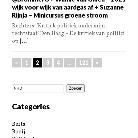
wijk voor wijk van aardgas af + Suzanne
Rijnja – Minicursus groene stroom
Rechters: ’Kritiek politiek ondermijnt
rechtstaat’ Den Haag – De kritiek van politici
op
[...]
«
1
2
3
4
…
121
»
Zoeken
Categories
Berts
Booij