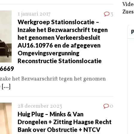
Vide
Zues
1 januari 2017
3
Werkgroep Stationslocatie –
Inzake het Bezwaarschrift tegen
het genomen Verkeersbesluit
AU16.10976 en de afgegeven
Omgevingsvergunning
Reconstructie Stationslocatie
16669
zake het Bezwaarschrift tegen het genomen
e
[...]
28 december 2023
0
Huig Plug – Minks & Van
Drongelen + Zitting Haagse Recht
Bank over Obstructie + NTCV