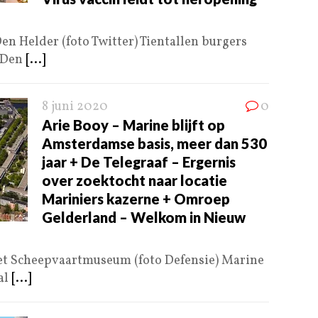
 Helder (foto Twitter) Tientallen burgers
n Den
[...]
8 juni 2020
0
Arie Booy – Marine blijft op
Amsterdamse basis, meer dan 530
jaar + De Telegraaf – Ergernis
over zoektocht naar locatie
Mariniers kazerne + Omroep
Gelderland – Welkom in Nieuw
et Scheepvaartmuseum (foto Defensie) Marine
al
[...]