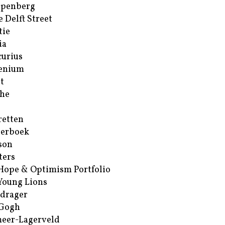
ppenberg
e Delft Street
tie
ia
urius
enium
t
he
retten
erboek
son
ters
Hope & Optimism Portfolio
Young Lions
drager
 Gogh
eer-Lagerveld