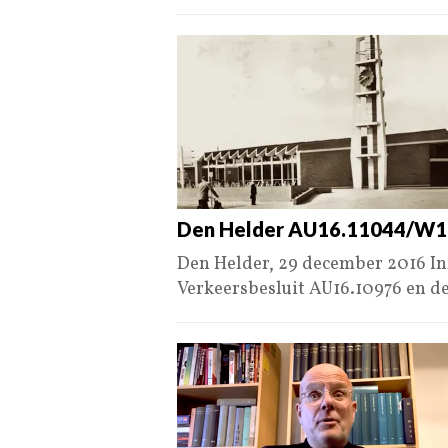
Den Helder AU16.11044/W
Den Helder, 29 december 2016 In
Verkeersbesluit AU16.10976 en d