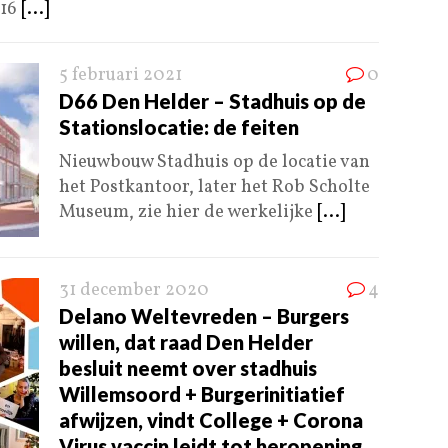
 16
[...]
5 februari 2021
0
D66 Den Helder – Stadhuis op de
Stationslocatie: de feiten
Nieuwbouw Stadhuis op de locatie van
het Postkantoor, later het Rob Scholte
Museum, zie hier de werkelijke
[...]
31 december 2020
4
Delano Weltevreden – Burgers
willen, dat raad Den Helder
besluit neemt over stadhuis
Willemsoord + Burgerinitiatief
afwijzen, vindt College + Corona
Virus vaccin leidt tot heropening