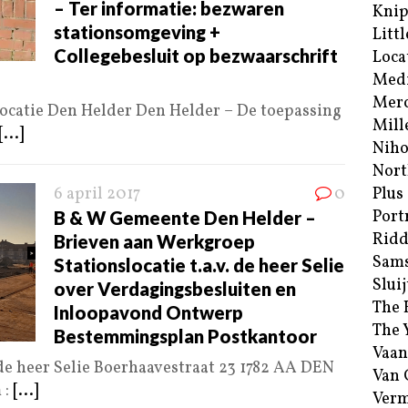
– Ter informatie: bezwaren
Kni
stationsomgeving +
Littl
Collegebesluit op bezwaarschrift
Loca
Med
Merc
ocatie Den Helder Den Helder – De toepassing
Mill
[...]
Niho
Nort
6 april 2017
0
Plus
Port
B & W Gemeente Den Helder –
Ridd
Brieven aan Werkgroep
Sam
Stationslocatie t.a.v. de heer Selie
Sluij
over Verdagingsbesluiten en
The 
Inloopavond Ontwerp
The 
Bestemmingsplan Postkantoor
Vaan
 de heer Selie Boerhaavestraat 23 1782 AA DEN
Van
 :
[...]
Verm