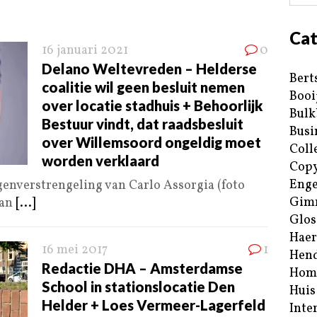
Cat
16 januari 2021
0
Delano Weltevreden – Helderse
Bert
coalitie wil geen besluit nemen
Booi
over locatie stadhuis + Behoorlijk
Bulk
Bestuur vindt, dat raadsbesluit
Busi
over Willemsoord ongeldig moet
Coll
worden verklaard
Copy
Enge
enverstrengeling van Carlo Assorgia (foto
Gim
van
[...]
Glos
Haer
16 mei 2017
1
Hend
Redactie DHA – Amsterdamse
Hom
School in stationslocatie Den
Huis
Helder + Loes Vermeer-Lagerfeld
Inte