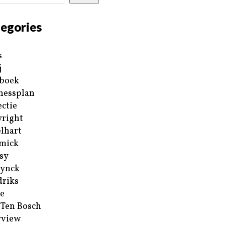
egories
s
j
boek
nessplan
ectie
right
lhart
mick
sy
ynck
riks
e
 Ten Bosch
rview