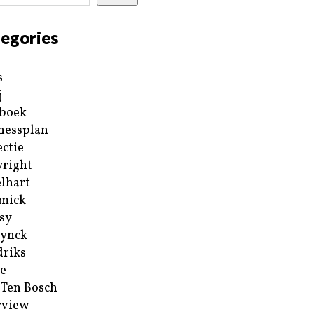
egories
s
j
boek
nessplan
ectie
right
lhart
mick
sy
ynck
riks
e
 Ten Bosch
rview