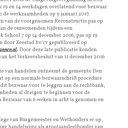
jk 19 en 14 werkdagen overlatend voor bezwaar
n de werkzaamheden op 9 januari 2017.
en van de voorgenomen Reconstructie pas op
 aan de omwonenden tijdens een
k School 7 op 14 december 2016, pas op 19
n door Zeestad bv/cv gepubliceerd op
lannen.nl
. Door deze late publicatie konden
an het Verkeersbesluit van 11 december 2016
jze van handelen ontneemt de gemeente Den
t op een normale bezwaarschrift procedure
dit bezwaar voor te leggen aan de rechtbank,
eden al dreigen te beginnen voor de
 Bezwaar van 6 weken in acht is genomen en
lege van Burgemeester en Wethouders er op,
dige handelwijze als grootaandeelhouder van