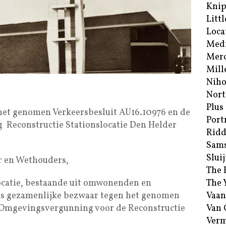
Kni
Littl
Loca
Med
Merc
Mill
Niho
Nort
Plus
 het genomen Verkeersbesluit AU16.10976 en de
Port
Reconstructie Stationslocatie Den Helder
Ridd
Sam
Sluij
r en Wethouders,
The 
catie, bestaande uit omwonenden en
The 
s gezamenlijke bezwaar tegen het genomen
Vaan
 Omgevingsvergunning voor de Reconstructie
Van
Verm