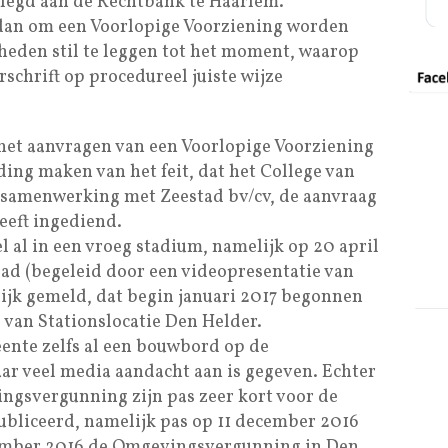
egd aan de Rechtbank te Haarlem.
 dan om een Voorlopige Voorziening worden
eden stil te leggen tot het moment, waarop
chrift op procedureel juiste wijze
het aanvragen van een Voorlopige Voorziening
ing maken van het feit, dat het College van
 samenwerking met Zeestad bv/cv, de aanvraag
heeft ingediend.
 al in een vroeg stadium, namelijk op 20 april
ad (begeleid door een videopresentatie van
ijk gemeld, dat begin januari 2017 begonnen
van Stationslocatie Den Helder.
ente zelfs al een bouwbord op de
aar veel media aandacht aan is gegeven. Echter
ngsvergunning zijn pas zeer kort voor de
bliceerd, namelijk pas op 11 december 2016
ecember 2016 de Omgevingsvergunning in Den