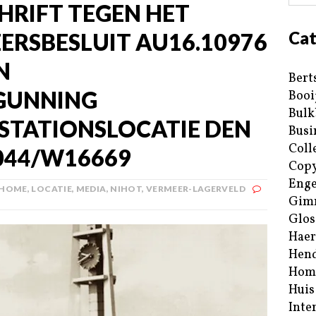
RIFT TEGEN HET
Cat
RSBESLUIT AU16.10976
N
Bert
GUNNING
Booi
Bulk
STATIONSLOCATIE DEN
Busi
Coll
044/W16669
Copy
Enge
HOME
,
LOCATIE
,
MEDIA
,
NIHOT
,
VERMEER-LAGERVELD
Gim
Glos
Haer
Hend
Hom
Huis
Inte