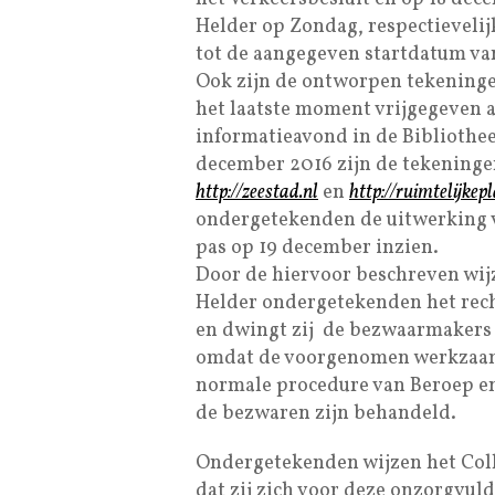
Helder op Zondag, respectieveli
tot de aangegeven startdatum va
Ook zijn de ontworpen tekening
het laatste moment vrijgegeven
informatieavond in de Bibliothee
december 2016 zijn de tekeninge
http://zeestad.nl
en
http://ruimtelijkep
ondergetekenden de uitwerking v
pas op 19 december inzien.
Door de hiervoor beschreven wi
Helder ondergetekenden het rech
en dwingt zij de bezwaarmakers 
omdat de voorgenomen werkzaamh
normale procedure van Beroep en
de bezwaren zijn behandeld.
Ondergetekenden wijzen het Col
dat zij zich voor deze onzorgvul