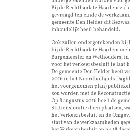
ondergetekenden worden voorgel
Bij de Rechtbank te Haarlem zal
gevraagd ten einde de werkzaamh
gemeente Den Helder dit Bezwaars
inhoudelijk heeft behandeld.
Ook zullen ondergetekenden bij 
bij de Rechtbank te Haarlem meld
Burgemeester en Wethouders, in
voor het verkeersbesluit te laat 
De gemeente Den Helder heeft wel
2016 in het Noordhollands Dagbl
het voorgenomen plan) publiekel
zou worden met de Reconstructie 
Op 8 augustus 2016 heeft de geme
Stationslocatie doen plaatsen, w
het Verkeersbesluit en de Omgevi
start van de werkzaamheden gepu
het Verkeersbesluit en op 18 d