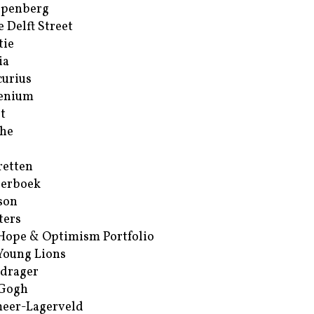
ppenberg
e Delft Street
tie
ia
urius
enium
t
he
retten
erboek
son
ters
Hope & Optimism Portfolio
Young Lions
drager
 Gogh
eer-Lagerveld