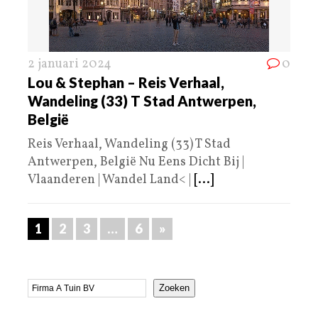
2 januari 2024
0
Lou & Stephan – Reis Verhaal,
Wandeling (33) T Stad Antwerpen,
België
Reis Verhaal, Wandeling (33) T Stad
Antwerpen, België Nu Eens Dicht Bij |
Vlaanderen | Wandel Land< |
[...]
1
2
3
…
6
»
Zoeken