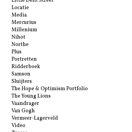
Little Delft Street
Locatie
Media
Mercurius
Millenium
Nihot
Northe
Plus
Portretten
Ridderboek
Samson
Sluijters
The Hope & Optimism Portfolio
The Young Lions
Vaandrager
Van Gogh
Vermeer-Lagerveld
Video