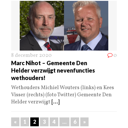
8 december 2020
0
Marc Nihot – Gemeente Den
Helder verzwijgt nevenfuncties
wethouders!
Wethouders Michiel Wouters (links) en Kees
Visser (rechts) (foto Twitter) Gemeente Den
Helder verzwijgt
[...]
«
1
2
3
4
…
6
»