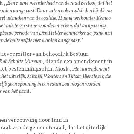
 ,,
Een ruime meerderheid van de raad besloot, dat het
worden aangepast. Daar zaten ook raadsleden bij, die nu
u deel uitmaken van de coalitie. Huidig wethouder Remco
 niet mis te verstane woorden merken. dat aanpassing
opbouw
periode van Den Helder kenmerkende, pand niet
an de buitenzijde niet worden aangepast
.’’
ctievoorzitter van Behoorlijk Bestuur
Rob Scholte Museum
, diende een amendement in
 het bestemmingsplan. Mosk ,,
Het amendement
het uiterlijk. Michiel Wouters en Tjitske Biersteker, die
 zelfs geen sponning in een raam zou mogen worden
er van het pand
.’’
men verbouwing door Tuin in
aak van de gemeenteraad, dat het uiterlijk