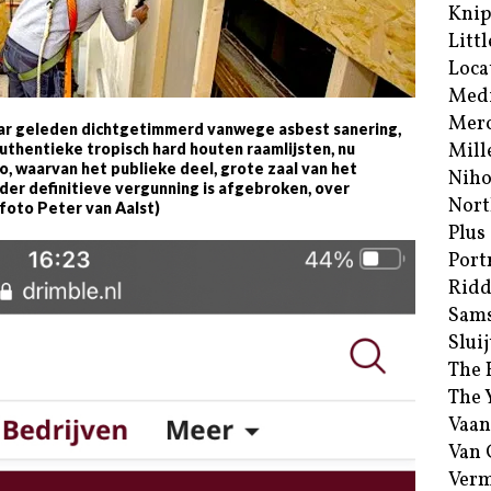
Kni
Littl
Loca
Med
Merc
aar geleden dichtgetimmerd vanwege asbest sanering,
Mill
thentieke tropisch hard houten raamlijsten, nu
o, waarvan het publieke deel, grote zaal van het
Niho
er definitieve vergunning is afgebroken, over
Nort
(foto Peter van Aalst)
Plus
Port
Ridd
Sam
Sluij
The 
The 
Vaan
Van
Verm