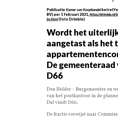
Publicatie
Kamer van Koophandel
betreffen
BV) per 1 februari 2021,
https://drimble.nl
bv.html
(foto Drimble)
Wordt het uiterlij
aangetast als het 
appartementenco
De gemeenteraad wi
D66
Den Helder – Burgemeester en we
van het postkantoor in de planne
Dat vindt D66.
De fractie verwijst naar Commis