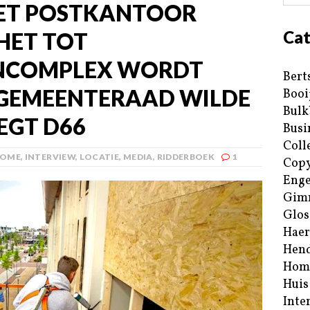
HET POSTKANTOOR
Cat
HET TOT
NCOMPLEX WORDT
Bert
GEMEENTERAAD WILDE
Booi
Bulk
ZEGT D66
Busi
Coll
OME
,
INTERVIEW
,
LOCATIE
,
MEDIA
,
RIDDERBOEK
1
Copy
Enge
Gim
Glos
Haer
Hend
Hom
Huis
Inte