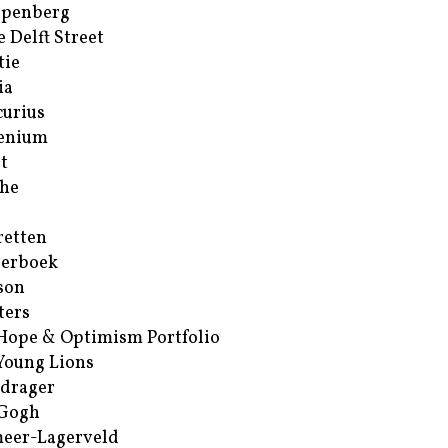
ppenberg
e Delft Street
tie
ia
urius
enium
t
he
retten
erboek
son
ters
Hope & Optimism Portfolio
Young Lions
drager
 Gogh
eer-Lagerveld