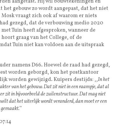
rden aangetast. Hij wil bouwtekeningen en
dat het gebouw zo wordt aangepast, dat het niet
e. Mosk vraagt zich ook af waarom er niets
r had gezegd, dat de verbouwing medio 2020
 met Tuin heeft afgesproken, wanneer de
 hoort graag van het College, of de
dat Tuin niet kan voldoen aan de uitspraak
ouder namens D66. Hoewel de raad had gezegd,
oest worden geborgd, kon het postkantoor
ijk worden gewijzigd. Kuipers destijds: ,,
In het
ter van het gebouw. Dat zit niet in een raampje, dat al
r zit in bijvoorbeeld de zuilenstructuur. Dat mag niet
wilt dat het uiterlijk wordt veranderd, dan moet er een
 gemaakt.
’’
07:14