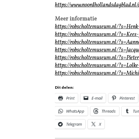
https://www.noordhollandsdagblad.
Meer informatie
https://robscholtemuseum.nl/?s=Hen
https://robscholtemuseum.nl/?s=Kees
https://robscholtemuseum.nl/?s=Aan
https://robscholtemuseum.nl/?s=Jacq
https://robscholtemuseum.nl/?s=Piete
https://robscholtemuseum.nl/?s=Lolk
https://robscholtemuseum.nl/?s=Mich
Dit delen:
Print
E-mail
Pinterest
WhatsApp
Threads
Tu
Telegram
X