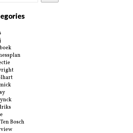
egories
s
j
boek
nessplan
ectie
right
lhart
mick
sy
ynck
riks
e
 Ten Bosch
rview