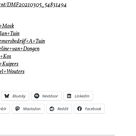
nl/cnt/DMF20210305_54831494
k+Mosk
-Jan+Tuin
nemersbedrijf+A+Tuin
ueline+van+Dongen
r+Kos
e+Kuipers
iel+Wouters
Bluesky
Nextdoor
LinkedIn
mblr
Mastodon
Reddit
Facebook