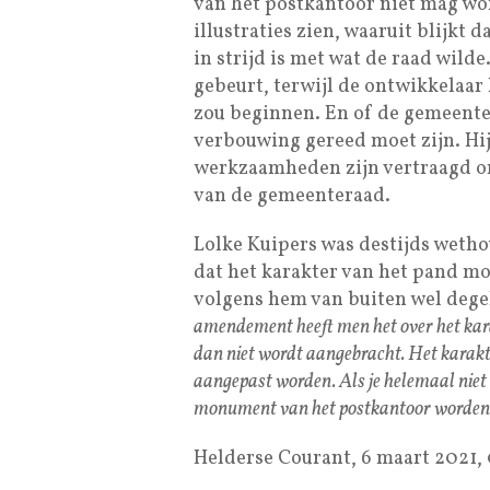
van het postkantoor niet mag wo
illustraties zien, waaruit blijkt 
in strijd is met wat de raad wild
gebeurt, terwijl de ontwikkelaa
zou beginnen. En of de gemeente
verbouwing gereed moet zijn. Hij
werkzaamheden zijn vertraagd om
van de gemeenteraad.
Lolke Kuipers was destijds weth
dat het karakter van het pand m
volgens hem van buiten wel degel
amendement heeft men het over het karak
dan niet wordt aangebracht. Het karakte
aangepast worden. Als je helemaal niet 
monument van het postkantoor worden
Helderse Courant, 6 maart 2021, 